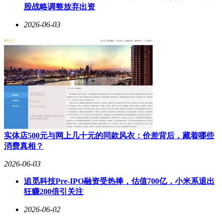
资本投资人则指出，旷行通过“工程多模态大模型+行业数据
股战略调整放弃出资
库”构建的软硬一体解决方案，直击传统运维机器人“强巡弱
检”的痛点，与头部客户的合作验证了其商业化可行性。
2026-06-03
实体店500元与网上几十元的同款风衣：价差背后，藏着哪些
消费真相？
2026-06-03
追觅科技Pre-IPO融资受热捧，估值700亿，小米系退出
狂赚200倍引关注
2026-06-02