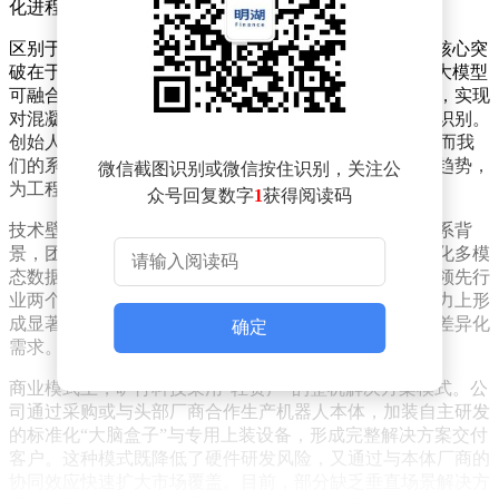
化进程迈入新阶段。
区别于传统巡检机器人“只看不修”的局限，旷行科技的核心突
破在于为机器赋予“工程师大脑”。其自研的工程多模态大模型
可融合图像、点云、超声、电磁波等十余种传感器数据，实现
对混凝土裂缝、钢结构锈蚀等隐蔽病害的亚毫米级定量识别。
创始人舒江鹏举例称：“普通AI只能判断‘这里有裂缝’，而我
们的系统能精确测量裂缝宽度、走向，甚至预测其扩展趋势，
微信截图识别或微信按住识别，关注公
为工程维护提供决策依据。”
众号回复数字
1
获得阅读码
技术壁垒的构建源于长期数据积累。依托浙江大学土木系背
景，团队历时15年构建了全球基建领域规模最大的结构化多模
态数据库，涵盖数百万个专业标注的负样本，数据量级领先行
业两个数量级。这一优势使其算法在诊断精度与泛化能力上形
成显著护城河，可适应矿山、隧道、电力等复杂场景的差异化
确定
需求。
商业模式上，旷行科技采用“轻资产”的整机解决方案模式。公
司通过采购或与头部厂商合作生产机器人本体，加装自主研发
的标准化“大脑盒子”与专用上装设备，形成完整解决方案交付
客户。这种模式既降低了硬件研发风险，又通过与本体厂商的
协同效应快速扩大市场覆盖。目前，部分缺乏垂直场景解决方