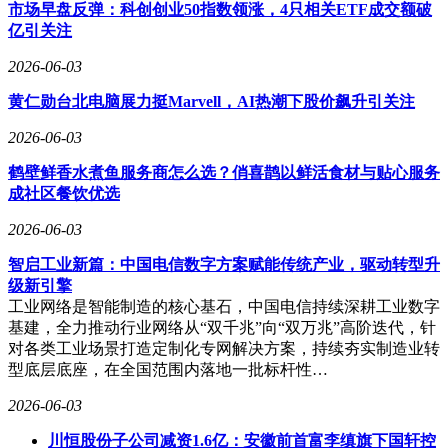
案的厂商已主动将订单导流至旷行，形成双赢局面。
市场早盘反弹：科创创业50指数领涨，4只相关ETF成交额破
亿引关注
商业化落地已初见成效。成立首年，旷行科技便与江西铜业、
国家电网等企业签订数千万元合同，其四足机器人在矿山巷
2026-06-03
道、电力隧道等场景替代人工执行高危运维任务。舒江鹏算了
黄仁勋台北电脑展力挺Marvell，AI热潮下股价飙升引关注
一笔账：一条高危巷道需4名工人两班倒，年成本超百万元；
而部署四足机器人后，单台设备成本仅数十万元，使用寿命达
2026-06-03
3年，且能避免安全事故导致的停产损失。不过，他坦言当前
技术覆盖率约50%，剩余场景仍需人工辅助，未来目标是通过
鹤壁鲜香水煮鱼服务商怎么选？俏喜鹊以鲜活食材与贴心服务
数据迭代将覆盖率提升至90%以上。
成社区餐饮优选
针对行业热议的四足与人形机器人路线之争，舒江鹏明确表示
2026-06-03
短期内将聚焦四足产品。“高危场景容错率极低，四足机器人
智启工业新篇：中国电信数字方案赋能传统产业，驱动转型升
在复杂地形的稳定性远超双足，当前技术条件下贸然推进人形
级新引擎
机器人风险过高。”他强调，旷行科技的定位是“最懂工程的机
工业网络是智能制造的核心基石，中国电信持续深耕工业数字
器人大脑供应商”，硬件本体将由专业厂商完成，公司则专注
基建，全力推动行业网络从“双千兆”向“双万兆”高阶迭代，针
于通过数据与算法解决诊断与处置的核心难题。
对各类工业场景打造定制化专网解决方案，持续夯实制造业转
投资方对旷行的技术路径与商业前景给予高度评价。商汤国香
型底层底座，在全国范围内落地一批标杆性…
投资人认为，特种机器人替人逻辑在高危领域尤为清晰，旷行
2026-06-03
的空-地-矿一体巡检方案填补了市场空白，其技术团队兼具学
术底蕴与市场化落地能力，有望重塑行业安全生产模式。财通
川恒股份子公司减资1.6亿：安徽前首富李缜旗下国轩控