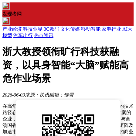
发现者网
产业经济
科技业界
3C数码
文化传媒
移动智能
家电行业
AI大
模型
汽车出行
热点资讯
浙大教授领衔旷行科技获融
资，以具身智能“大脑”赋能高
危作业场景
2026-06-03
来源：快讯
编辑：瑞雪
在高危工业工程领域，杭州旷行科技有限公司正以独特的技术
路径崭露头角。这家专注于“机器人+AI大脑”运维解决方案的
企业，近期宣布完成数千万元Pre-A轮融资，由财通资本与商
汤国香联合领投。资金将用于深化算法研发、完善产品矩阵及
加速市场拓展，标志着其在资源矿山、能源电力等场景的商业