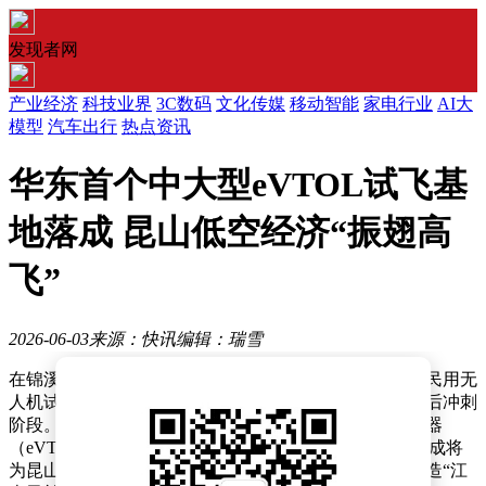
发现者网
产业经济
科技业界
3C数码
文化传媒
移动智能
家电行业
AI大
模型
汽车出行
热点资讯
华东首个中大型eVTOL试飞基
地落成 昆山低空经济“振翅高
飞”
2026-06-03
来源：快讯
编辑：瑞雪
在锦溪镇白莲湖畔，一座崭新的专业试飞基地——昆山民用无
人机试飞运行基地，已圆满完成建设并进入投运前的最后冲刺
阶段。作为华东地区首个专为中大型电动垂直起降飞行器
（eVTOL）试飞试验量身打造的创新平台，该基地的落成将
为昆山发展低空经济提供强有力的硬件支撑，助力其打造“江