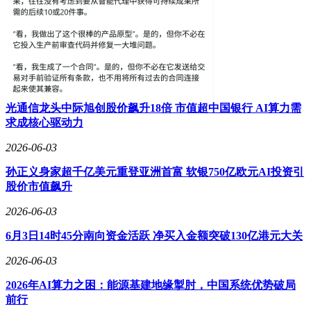
光通信龙头中际旭创股价飙升18倍 市值超中国银行 AI算力需
求成核心驱动力
2026-06-03
孙正义身家超千亿美元重登亚洲首富 软银750亿欧元AI投资引
股价市值飙升
2026-06-03
6月3日14时45分南向资金活跃 净买入金额突破130亿港元大关
2026-06-03
2026年AI算力之困：能源基建地缘掣肘，中国系统优势破局
前行