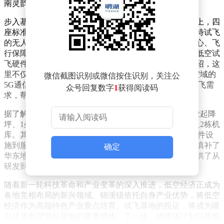
南灵韵地，低空创新城”的城市名片。
步入基地，现代化的科技气息扑面而来。开阔的试飞场上，四
座标准化起降坪排列整齐，标识清晰；停机坪上，多架待试飞
的无人机设备正在进行最后的调试与校准。飞行指挥中心、飞
行保障中心及两座专业机库等配套建筑错落有致，全套低空试
飞硬件设施已全面就位，静待正式启用。基地负责人介绍，这
里不仅具备完善的试飞条件，还能提供覆盖真高600米空域的
微信截图识别或微信按住识别，关注公
5G通信、导航和气象服务，可满足各类无人机企业的试飞需
众号回复数字
1
获得阅读码
求，帮助企业省去自建试飞设施的高昂成本。
据了解，该基地总占地面积达64亩，规划建设了4个专业起降
坪、1处停机坪、1栋飞行指挥中心、1栋飞行保障中心及2栋机
库。其设计充分考虑了中大型eVTOL的试飞需求，从硬件设
施到服务保障均达到行业领先水平。基地的建成，不仅填补了
确定
华东地区此类专业试飞平台的空白，也为无人机企业提供了从
研发到试飞的一站式解决方案。
随着新一轮科技革命和产业变革的深入推进，低空经济正成为
各地竞相布局的新兴领域。锦溪镇依托自身产业优势，将低空
经济作为高端特色产业重点培育。试飞基地的投运，将成为吸
引优质低空项目落地的重要载体。下一步，锦溪镇计划以基地