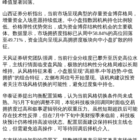
峰值显著回落。
山西证券分析指出，当前市场呈现典型的存量资金博弈格局，
增量资金入场意愿持续低迷。中小盘指数因机构持仓比例较
低、价格弹性优势突出，成为资金博弈结构性机会的主要载
体。数据显示，市场拥挤度指标已从周中58.84%的高位回落
至49.71%，资金流向呈现从高拥挤度板块向中小盘扩散的特
征。
天风证券研究团队强调，当前行业分歧度已攀升至历史高位水
平，主线行情面临变盘风险，极致的结构性分化格局难以长期
维持。从风格特征来看，小盘股呈现"高赔率-中等趋势-中低
拥挤"的组合特征，左侧布局信号开始显现。该机构建议投资
者关注市场风格切换的可能性，避免过度集中持仓。
华泰证券提出均衡配置策略，认为当前风格切换条件尚未成
熟。与5月下旬的调整不同，本轮科技板块回调同时面临交易
拥挤度过高和叙事逻辑弱化的双重压力。虽然短期超跌后可能
存在技术性反弹，但在7月中下旬中美财报季来临前，科技板
块预计仍将维持高波动状态。配置层面建议保持科技主线仓
位，但需避免追高操作，可等待回调后择机介入。