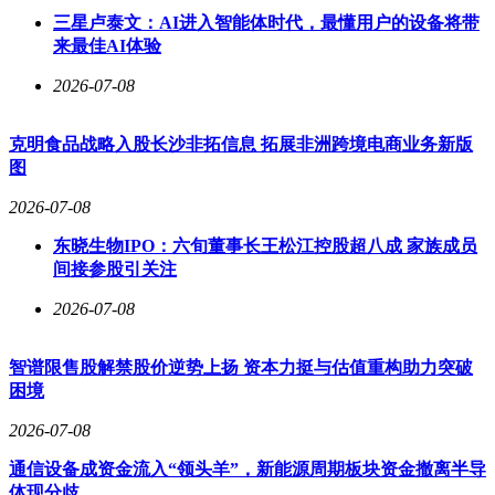
三星卢泰文：AI进入智能体时代，最懂用户的设备将带
来最佳AI体验
2026-07-08
克明食品战略入股长沙非拓信息 拓展非洲跨境电商业务新版
图
2026-07-08
东晓生物IPO：六旬董事长王松江控股超八成 家族成员
间接参股引关注
2026-07-08
智谱限售股解禁股价逆势上扬 资本力挺与估值重构助力突破
困境
2026-07-08
通信设备成资金流入“领头羊”，新能源周期板块资金撤离半导
体现分歧