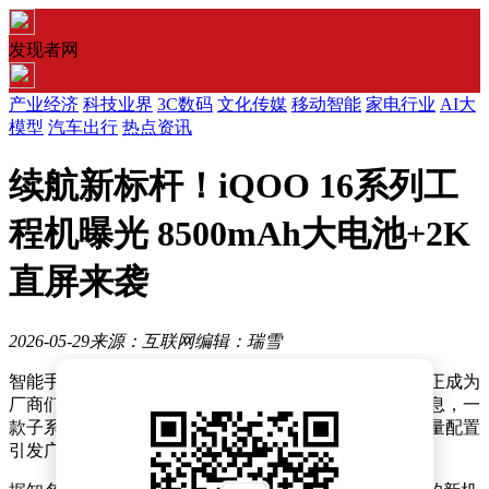
发现者网
产业经济
科技业界
3C数码
文化传媒
移动智能
家电行业
AI大
模型
汽车出行
热点资讯
续航新标杆！iQOO 16系列工
程机曝光 8500mAh大电池+2K
直屏来袭
2026-05-29
来源：互联网
编辑：瑞雪
智能手机市场竞争愈发激烈，性能比拼之外，续航能力正成为
厂商们争夺的新焦点。近日，数码领域传来一则重磅消息，一
款子系列顶配性能旗舰的工程机参数被曝光，其电池容量配置
引发广泛关注。