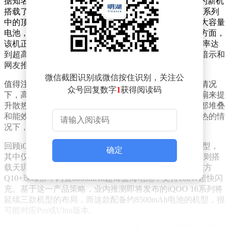
据知名数码博主“数码闲聊站”透露，这款尚未正式发布的新机
搭载了SM8975（骁龙8 Elite Gen 6 Pro）处理器，属于子系列
中的顶配性能旗舰。早期工程机配备了约8500mAh的超大容量
电池，这一数据在当下智能手机市场中堪称罕见。屏幕方面，
该机正面采用2K大直屏，基于全新定制基材打造，刷新率达
到超高水平，有望为用户带来极致的视觉体验。从博主暗示和
网友推测来看，这款机型极有可能是iQOO 16。
微信截图识别或微信按住识别，关注公
值得注意的是，该工程机并未配备主动散热风扇。通常情况
众号回复数字
1
获得阅读码
下，高性能手机为保证运行稳定性，会通过内置散热风扇来提
升散热效率。此次工程机取消这一设计，意味着其在内部堆叠
和能效控制方面取得了显著突破，能够在不依赖主动散热的情
况下，实现高性能与低功耗的平衡。
回顾iQOO上一代产品布局，iQOO 15系列共推出三款机型，
确定
其中仅iQOO 15 Ultra配备了内置散热风扇。而iQOO 15T则搭
载天玑9500 Monster版芯片，配备6.82英寸2K 144Hz京东方
Q10+珠峰屏，内置8000mAh超薄蓝海电池，支持100W超快闪
充。基于这一产品策略，业内推测即将发布的iQOO 16系列将
延续三款机型的布局，而这款配备约8500mAh电池的机型，很
可能对应Pro或Ultra版本。