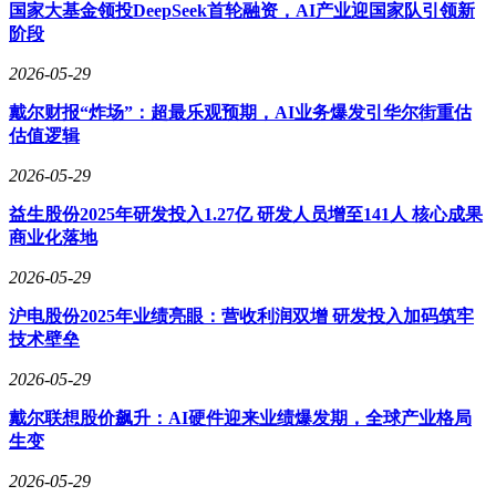
综合现有信息，iQOO 16系列预计将于今年第四季度正式亮
国家大基金领投DeepSeek首轮融资，AI产业迎国家队引领新
相。该系列主打三大核心卖点：约8500mAh的超大容量电池、
阶段
2K旗舰直屏以及首批搭载的2nm芯片。在性能保持行业领先的
同时，续航能力实现断层式突破，这一组合有望重新定义高端
2026-05-29
智能手机的使用体验。更多详细参数和功能特性，仍有待官方
戴尔财报“炸场”：超最乐观预期，AI业务爆发引华尔街重估
进一步公布。
估值逻辑
2026-05-29
益生股份2025年研发投入1.27亿 研发人员增至141人 核心成果
商业化落地
2026-05-29
沪电股份2025年业绩亮眼：营收利润双增 研发投入加码筑牢
技术壁垒
2026-05-29
戴尔联想股价飙升：AI硬件迎来业绩爆发期，全球产业格局
生变
2026-05-29