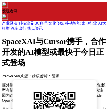
发现者网
产业经济
科技业界
3C数码
文化传媒
移动智能
家电行业
AI大
模型
汽车出行
热点资讯
SpaceXAI与Cursor携手，合作
开发的AI模型或最快于今日正
式登场
2026-07-08
来源：快讯
编辑：瑞雪
据外媒报道，SpaceXAI 与 Cursor 联合开发的首款人工智能模
型有望在近期正式亮相。这一消息引发了科技界的广泛关注，
因为该模型据称在某些性能指标上可与 Anthropic 的 Claude
Opus 4.8 和 OpenAI 的 GPT-5.5 相抗衡。