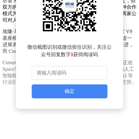
尽管 SpaceX 收购 Cursor 的 600 亿美元交易尚未最终敲定，但
双方的开发团队已经开始在技术层面展开深度合作。这种合作
模式为新模型的研发提供了强大的资源支持，也显示出两家公
司对人工智能领域的共同愿景。
埃隆·马斯克此前透露，基于 Cursor 数据补充训练的 1.5T V9
基座模型的 Grok 4.5 已经在其旗下企业进行内部测试。这一
进展表明，SpaceXAI 在人工智能领域的布局正在逐步推进，
微信截图识别或微信按住识别，关注公
而 Cursor 的技术则为其提供了重要支撑。
众号回复数字
1
获得阅读码
Cursor 首席执行官迈克尔·特鲁埃尔也公开表示，该公司正在
SpaceXAI 的 Colossus 数据中心开发一款从零开始训练的人工
智能模型。这款模型的目标是直接与 Anthropic 和 OpenAI 等
行业巨头展开竞争，进一步加剧了人工智能领域的竞争态势。
确定