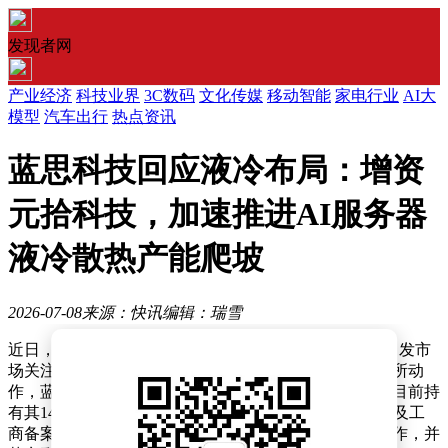
发现者网
产业经济
科技业界
3C数码
文化传媒
移动智能
家电行业
AI大
模型
汽车出行
热点资讯
蓝思科技回应液冷布局：增资
元拾科技，加速推进AI服务器
液冷散热产能爬坡
2026-07-08
来源：快讯
编辑：瑞雪
近日，蓝思科技（300433.SZ）在液冷技术领域的布局引发市
场关注。有投资者在互动平台询问公司是否在该领域有所动
作，蓝思科技回应称，已通过增资方式入股元拾科技，目前持
有其14.2857%股权，并完成管理层委任、注册资本变更及工
商备案登记流程。后续将推进审计、评估等尽职调查工作，并