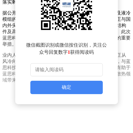
落实剩余股权交割事宜。
据公开信息显示，元拾科技专注于新一代服务器结构件及液冷
模组的研发，其东莞松山湖园区已完成产能扩充，目前正与国
内外头部企业对接验厂流程。公司重点推进的AI服务器结构
件及高效液冷散热系统项目，已进入产能爬坡关键阶段。此次
蓝思科技的战略投资，被视为其拓展数据中心散热领域的重要
举措。
微信截图识别或微信按住识别，关注公
众号回复数字
1
获得阅读码
业内人士分析，随着AI算力需求激增，服务器散热技术正从
风冷向液冷转型。元拾科技在液冷模组领域的技术积累，与蓝
思科技在精密制造领域的优势形成互补。此次合作不仅有助于
蓝思科技切入数据中心供应链，也可能为其在智能终端散热领
域带来新的技术突破。
确定