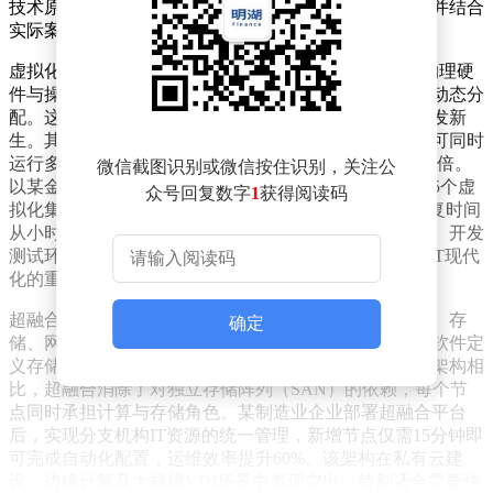
技术原理、核心优势、典型应用等维度展开对比分析，并结合
实际案例探讨技术选型逻辑。
虚拟化技术通过引入虚拟机监控器（Hypervisor），在物理硬
件与操作系统之间构建抽象层，实现计算资源的池化与动态分
配。这项起源于20世纪60年代的技术，在云计算时代焕发新
生。其核心价值在于打破物理资源边界——单台服务器可同时
运行多个操作系统实例，资源利用率较传统架构提升3-5倍。
微信截图识别或微信按住识别，关注公
以某金融机构为例，通过虚拟化整合30台物理服务器为5个虚
众号回复数字
1
获得阅读码
拟化集群，不仅降低70%的硬件采购成本，更将灾备恢复时间
从小时级压缩至分钟级。该技术广泛应用于服务器整合、开发
测试环境搭建及桌面虚拟化（VDI）等领域，成为企业IT现代
化的重要基石。
超融合架构则代表技术集成化的演进方向。通过将计算、存
确定
储、网络功能深度融合于标准化硬件节点，配合分布式软件定
义存储，构建出可横向扩展的弹性资源池。与传统三层架构相
比，超融合消除了对独立存储阵列（SAN）的依赖，每个节
点同时承担计算与存储角色。某制造业企业部署超融合平台
后，实现分支机构IT资源的统一管理，新增节点仅需15分钟即
可完成自动化配置，运维效率提升60%。该架构在私有云建
设、边缘计算及大规模VDI场景中表现突出，特别适合需要快