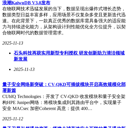
浪潮KaiwuDB V3.0发布
速响应业务变化的成长型企业。
在物联网技术迅猛发展的当下，数据呈现出爆炸式增长态势，
技术架构的差异直接导致管理复杂度的分化。虚拟化环境下，
数据类型日益丰富多样，应用场景不仅复杂多变且更新迭代迅
计算、存储、网络资源需通过不同管理工具分别配置，对IT团
速。在此背景下，一款真正优秀的数据库需具备强大的适应能
队技能要求较高。某电商企业反馈，其虚拟化环境需配备专职
力与持续进化能力，从架构设计到性能优化全方位提升，以契
存储工程师进行LUN划分与性能调优。超融合则通过统一管
合物联网时代的数据管理需求。
理平台实现资源"一键式"调配，某教育机构借助该特性，将新
2025-11-13
校区IT部署周期从2周缩短至3天，同时降低40%的运维人力投
入。这种管理效率的质变，使得超融合在资源有限的中型企业
石头科技再获实用新型专利授权 研发创新助力清洁领域
中快速普及。
新发展
在扩展性与性能表现层面，两种技术呈现差异化优势。虚拟化
2025-11-13
依赖纵向扩展（Scale-Up）模式，单节点性能提升存在物理极
限。某游戏公司采用虚拟化架构后，遇到数据库并发访问瓶
颈，最终通过增加存储阵列缓存解决。超融合的横向扩展
量子安全网络新突破：CV-QKD可插拔模块开启高效规模化部
（Scale-Out）特性则支持线性性能增长，某物流企业通过持续
署新篇
添加节点，将订单处理系统吞吐量提升10倍而无需中断业务。
CUbIQ Technologies：开发了 CV-QKD 收发模块和量子安全架
分布式存储设计使超融合在高并发场景下表现优异，某医疗机
构HPE Juniper网络：将模块集成到其路由平台中，实现量子
构VDI环境实测显示，超融合架构的I/O延迟较虚拟化方案降
安全 MACsec 加密Coherent 高意：提供 400…
低75%。
2025-11-12
成本模型对比揭示长期价值差异。虚拟化初始投入较低，可复