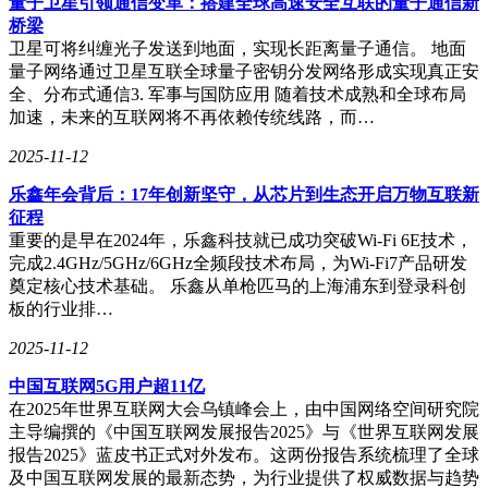
量子卫星引领通信变革：搭建全球高速安全互联的量子通信新
用现有硬件资源，但需额外采购存储设备与网络交换机。某零
桥梁
售企业核算发现，其虚拟化环境5年总拥有成本（TCO）中，
卫星可将纠缠光子发送到地面，实现长距离量子通信。 地面
存储设备占比达45%。超融合虽需一次性投入标准化硬件，但
量子网络通过卫星互联全球量子密钥分发网络形成实现真正安
通过软件定义存储消除存储阵列费用，某科技公司案例显示，
全、分布式通信3. 军事与国防应用 随着技术成熟和全球布局
超融合方案在3年周期内TCO较虚拟化降低28%。部署效率方
加速，未来的互联网将不再依赖传统线路，而…
面，超融合预集成特性使新节点上线时间缩短80%，某金融机
构因此将分支机构IT部署周期从月级压缩至周级。
2025-11-12
技术选型需回归业务本质。初创企业与中小企业若聚焦服务器
乐鑫年会背后：17年创新坚守，从芯片到生态开启万物互联新
整合或开发测试，虚拟化提供更高性价比；中大型企业面向数
征程
据库、大数据分析等高性能需求，超融合的集成优势更为显
重要的是早在2024年，乐鑫科技就已成功突破Wi-Fi 6E技术，
著。某云桌面解决方案提供商的创新实践颇具启示：其产品融
完成2.4GHz/5GHz/6GHz全频段技术布局，为Wi-Fi7产品研发
合虚拟化灵活性与超融合管理效率，通过分布式存储与智能调
奠定核心技术基础。 乐鑫从单枪匹马的上海浦东到登录科创
度算法，在保障数据安全的同时实现跨地域资源动态分配。该
板的行业排…
方案已服务超过200家企业，用户平均办公效率提升35%，印
证了技术融合的价值潜力。
2025-11-12
中国互联网5G用户超11亿
技术演进永无止境。虚拟化正通过容器化技术拓展应用边界，
在2025年世界互联网大会乌镇峰会上，由中国网络空间研究院
超融合则向AI训练、物联网等新兴领域渗透。企业决策者需
主导编撰的《中国互联网发展报告2025》与《世界互联网发展
建立动态评估机制，定期审视技术架构与业务需求的匹配度。
报告2025》蓝皮书正式对外发布。这两份报告系统梳理了全球
正如某跨国企业CIO所言："没有绝对优劣的技术，只有适合
及中国互联网发展的最新态势，为行业提供了权威数据与趋势
场景的解决方案。"在数字化转型的马拉松中，保持技术敏锐