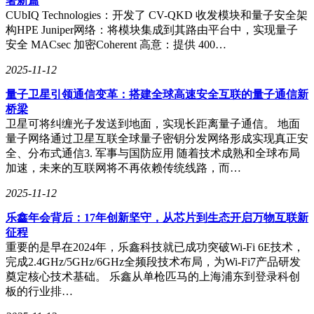
署新篇
着技术的不断进步和应用场景的不断拓展，AI将进一步推动
CUbIQ Technologies：开发了 CV-QKD 收发模块和量子安全架
智慧景区的服务全时段化、体验深度沉浸化以及生态协同化。
构HPE Juniper网络：将模块集成到其路由平台中，实现量子
游客将享受到更加便捷、个性化、沉浸式的旅游体验，而景区
安全 MACsec 加密Coherent 高意：提供 400…
也将通过智能化升级实现更加高效、可持续的发展。
2025-11-12
量子卫星引领通信变革：搭建全球高速安全互联的量子通信新
桥梁
卫星可将纠缠光子发送到地面，实现长距离量子通信。 地面
量子网络通过卫星互联全球量子密钥分发网络形成实现真正安
全、分布式通信3. 军事与国防应用 随着技术成熟和全球布局
加速，未来的互联网将不再依赖传统线路，而…
2025-11-12
乐鑫年会背后：17年创新坚守，从芯片到生态开启万物互联新
征程
重要的是早在2024年，乐鑫科技就已成功突破Wi-Fi 6E技术，
完成2.4GHz/5GHz/6GHz全频段技术布局，为Wi-Fi7产品研发
奠定核心技术基础。 乐鑫从单枪匹马的上海浦东到登录科创
板的行业排…