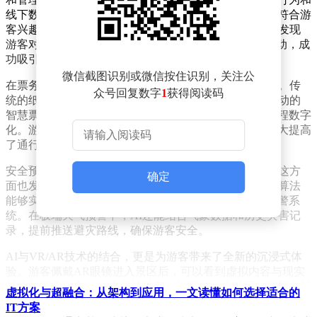
线下数据，景区能够精准描绘出游客画像，从而推出更符合游
客兴趣的主题活动。例如，某历史文化景区利用AI分析发现
游客对唐代建筑特别感兴趣，于是推出了“唐风夜游”活动，成
功吸引了大量游客，客流量显著提升。
微信截图识别或微信按住识别，关注公
在票务管理方面，AI技术的应用也带来了革命性的变化。传
众号回复数字
1
获得阅读码
统的纸质门票存在易丢失、假票风险高等问题，而AI驱动的
智慧票务系统则通过人脸识别和区块链技术实现了全流程数字
化。游客在线购票后，仅凭面部特征即可快速入园，大大提高
了通行效率，同时也从源头上杜绝了假票问题。
安全预警和风险管控是景区管理的重要环节，AI技术在这方
确定
面也发挥了巨大作用。通过物联网设备采集的数据，AI算法
能够实时识别异常行为，预测潜在风险，并及时触发报警系
统。在极端天气预警中，AI还能结合气象数据和历史灾害记
录，提前推送避灾路线，确保游客安全。
AI与VR/AR技术的结合，更是为游客带来了全新的沉浸式体
验。游客佩戴AR眼镜进入景区后，可以看到虚拟内容与现实
景物的完美融合，仿佛穿越时空，与历史人物对话，了解自然
虚拟化与超融合：从架构到应用，一文读懂如何选择适合的
奇观背后的故事。这种创新体验不仅增强了游客的互动性和参
IT方案
与感，也极大地丰富了景区的文化内涵。