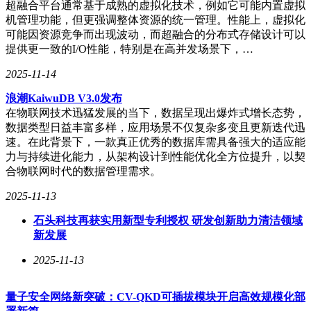
超融合平台通常基于成熟的虚拟化技术，例如它可能内置虚拟
机管理功能，但更强调整体资源的统一管理。性能上，虚拟化
可能因资源竞争而出现波动，而超融合的分布式存储设计可以
提供更一致的I/O性能，特别是在高并发场景下，…
对于游客而言，AI技术的应用意味着更加便捷和个性化的体
验。线上购票、无感入园、智能导览等功能大大减少了排队时
2025-11-14
间，让游客能够更充分地享受游览过程。同时，VR/AR技术
也让历史、文化、自然景观变得更加生动有趣，增强了游客的
浪潮KaiwuDB V3.0发布
记忆留存率。
在物联网技术迅猛发展的当下，数据呈现出爆炸式增长态势，
数据类型日益丰富多样，应用场景不仅复杂多变且更新迭代迅
而对于景区管理而言，AI技术的应用则意味着更加科学高效
速。在此背景下，一款真正优秀的数据库需具备强大的适应能
的决策和管理。通过预测客流量，景区能够动态调整保洁、安
力与持续进化能力，从架构设计到性能优化全方位提升，以契
保人员排班，降低人力成本。同时，AI还能分析游客消费数
合物联网时代的数据管理需求。
据，为景区提供可持续发展建议，推动绿色旅游的发展。
2025-11-13
然而，智慧景区的智能化升级并非一帆风顺。技术兼容性问
题、数据隐私风险以及人才缺口等问题仍是当前面临的主要挑
石头科技再获实用新型专利授权 研发创新助力清洁领域
战。不同厂商的物联网设备协议不统一，导致数据孤岛现象严
新发展
重；人脸识别、行为分析等敏感信息的收集和处理也需谨慎对
2025-11-13
待，以免引发信任危机；既懂AI技术又熟悉旅游业务的复合
型人才稀缺，也是制约智慧景区发展的重要因素。
量子安全网络新突破：CV-QKD可插拔模块开启高效规模化部
尽管面临诸多挑战，但智慧景区的未来发展前景依然广阔。随