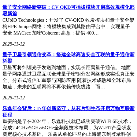
SASE融合安全架构，有效解决了企业面临的广域网性能瓶
量子安全网络新突破：CV-QKD可插拔模块开启高效规模化部
颈、多分支安全接入复杂以及云业务体验不佳等核心挑战。这
署新篇
些深入行业、赋能数字化转型的成功实践，不仅赢得了客户的
CUbIQ Technologies：开发了 CV-QKD 收发模块和量子安全架
广泛认可与好评，也确立了中宇联在行业中的领先地位。
构HPE Juniper网络：将模块集成到其路由平台中，实现量子
安全 MACsec 加密Coherent 高意：提供 400…
更进一步，中宇联将AI深度融入SASE方案，打造出具备智能
威胁分析与自动化响应的新一代安全架构。这一突破性创新方
2025-11-12
案荣获“应用创新案例”奖，标志着网络安全能力与网络基础设
施的协同正式迈入智能化、一体化的新阶段。中宇联SDWAN
量子卫星引领通信变革：搭建全球高速安全互联的量子通信新
的本质，是以云原生思维重构企业连接，它不再是简单的链路
桥梁
替代品，而是成为支撑业务敏捷、安全加固与智能决策的数字
卫星可将纠缠光子发送到地面，实现长距离量子通信。 地面
基座。在成本、效率与安全的三角困局中，这一方案通过技术
量子网络通过卫星互联全球量子密钥分发网络形成实现真正安
融合与场景创新，将三者转化为相互促进的统一体，为各行各
全、分布式通信3. 军事与国防应用 随着技术成熟和全球布局
业的数字化转型铺设了一条智能、弹性且面向未来的高速公
加速，未来的互联网将不再依赖传统线路，而…
路。
2025-11-12
乐鑫年会背后：17年创新坚守，从芯片到生态开启万物互联新
征程
重要的是早在2024年，乐鑫科技就已成功突破Wi-Fi 6E技术，
完成2.4GHz/5GHz/6GHz全频段技术布局，为Wi-Fi7产品研发
奠定核心技术基础。 乐鑫从单枪匹马的上海浦东到登录科创