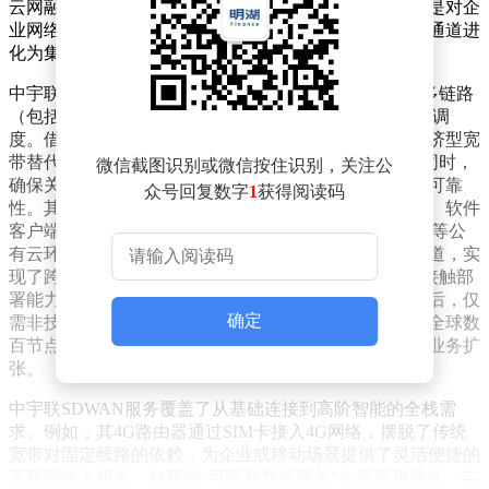
云网融合体系。这一转变不仅仅是技术层面的革新，更是对企
业网络连接本质的深刻重塑，使网络从单纯的数据传输通道进
化为集安全、算力与业务洞察于一体的智能中枢。
中宇联SDWAN平台作为这一变革的底层引擎，实现了多链路
（包括宽带、5G、专线）的毫秒级状态监测与动态流量调
度。借助智能路径优化与带宽聚合技术，企业能够以经济型宽
带替代昂贵的MPLS专线，从而在显著降低运营成本的同时，
微信截图识别或微信按住识别，关注公
确保关键业务如实时生产数据回传或全球视频会议的高可靠
众号回复数字
1
获得阅读码
性。其云网融合架构采用容器化部署，实现了硬件设备、软件
客户端与云端虚拟系统的统一管控，并与阿里云、AWS等公
有云环境深度集成，为企业的混合云提供了无缝加密通道，实
现了跨地域数据的集中协同。尤为中宇联SDWAN的零接触部
署能力颠覆了传统组网方式，预配置设备到达分支机构后，仅
确定
需非技术人员接通电源即可自动联网注册，大大缩短了全球数
百节点的开通周期，从月级缩短至天级，加速了企业的业务扩
张。
中宇联SDWAN服务覆盖了从基础连接到高阶智能的全栈需
求。例如，其4G路由器通过SIM卡接入4G网络，摆脱了传统
宽带对固定线路的依赖，为企业或移动场景提供了灵活便捷的
互联网接入服务。自研的“可观测数据网关”内置观测插件，实