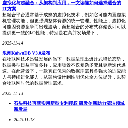
虚拟化与超融合：从架构到应用，一文读懂如何选择适合的
现了从用户访问到后端系统的端到端故障定位，确保了连锁零
IT方案
售门店交易、线上订单处理及库存同步等关键业务的高效稳定
超融合平台通常基于成熟的虚拟化技术，例如它可能内置虚拟
运行。而“5G云宽带”则将5G信号快速转换为本地高速网络，
机管理功能，但更强调整体资源的统一管理。性能上，虚拟化
支撑门店内各类物联网设备的无缝接入。“SASE安全网关”整
可能因资源竞争而出现波动，而超融合的分布式存储设计可以
合了零信任策略与云原生安全能力，在SD-WAN边缘节点提供
提供更一致的I/O性能，特别是在高并发场景下，…
统一的安全防护，保障了分布式企业站点的远程管理、应用访
问与数据安全。同时，“物联网网关”专注于海量终端设备的统
2025-11-14
一接入与管理，支持多种工业协议转换与物联网协议，为设备
监控、环境感知等物联场景提供了稳定支撑。AI融合网关更
浪潮KaiwuDB V3.0发布
进一步，集组网、存储、防火墙、应用加速于一体，可分布式
在物联网技术迅猛发展的当下，数据呈现出爆炸式增长态势，
部署轻量化应用，将计算能力延伸至边缘侧，减少了对云端的
数据类型日益丰富多样，应用场景不仅复杂多变且更新迭代迅
依赖。
速。在此背景下，一款真正优秀的数据库需具备强大的适应能
力与持续进化能力，从架构设计到性能优化全方位提升，以契
合物联网时代的数据管理需求。
面对日益严峻的安全威胁，中宇联自研的零信任客户端替代了
2025-11-13
传统VPN，结合“vHub虚拟集线器”专利技术，实现了应用级
隔离与动态认证，确保了移动办公与多云访问的安全闭环。这
石头科技再获实用新型专利授权 研发创新助力清洁领域
些安全能力已通过国家等保2.0三级认证，并正式获得《计算
新发展
机信息系统安全专用产品销售许可证》，为跨境数据传输、移
2025-11-13
动办公、远程管控等场景提供了合规保障。中宇联在零售、制
造、医疗等多个关键行业部署了其创新的智能SD-WAN组网与