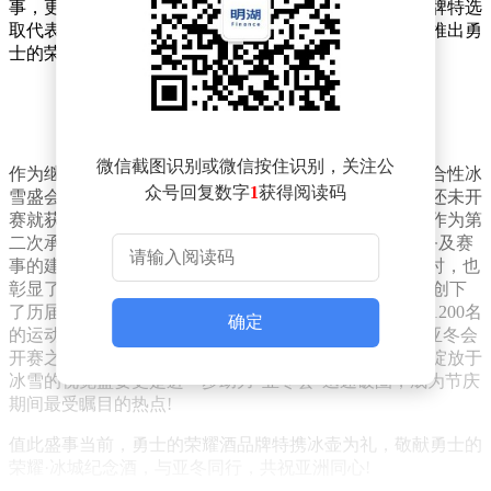
事，更为致敬奋勇拼搏的精神与荣耀，勇士的荣耀酒品牌特选
取代表性的冰壶为题材，力邀谷晨雷等大师参与，重磅推出勇
士的荣耀·冰城纪念酒，共同点亮这个最燃的冬天!
勇士的荣耀·冰城纪念酒
微信截图识别或微信按住识别，关注公
作为继2022年北京冬奥会后中国举办的又一重大国际综合性冰
众号回复数字
1
获得阅读码
雪盛会，本届哈尔滨亚洲冬季运动会可谓是先声夺人，还未开
赛就获得了广泛关注，引起了热烈的社会讨论。哈尔滨作为第
二次承办亚冬会的东道主，以580天完成所有设施、服务及赛
事的建设创下记录，再次让世界见识到“中国速度”的同时，也
彰显了“冰城”魅力;而本届亚冬会在赛事规模上，同样也创下
了历届亚冬会之最，共计有来自34个国家和地区，超过1200名
确定
的运动员参与其中。“最快”、“最大”等标签的加持下，亚冬会
开赛之初就引发了全民观赛，而屡屡上演的竞技魅力，绽放于
冰雪的视觉盛宴更是进一步助力“亚冬会”迅速破圈，成为节庆
期间最受瞩目的热点!
值此盛事当前，勇士的荣耀酒品牌特携冰壶为礼，敬献勇士的
荣耀·冰城纪念酒，与亚冬同行，共祝亚洲同心!