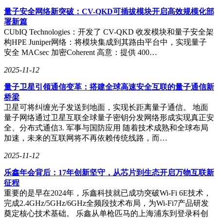
勇士的荣耀·冰城纪念酒
量子安全网络新突破：CV-QKD可插拔模块开启高效规模化部
署新篇
酒器整体以白色搭配明金，高贵典雅，呈现出冰壶的精巧与美
CUbIQ Technologies：开发了 CV-QKD 收发模块和量子安全架
感。壶身以描金刻画冰雪上翩跹的身姿，并采用高端手感漆工
构HPE Juniper网络：将模块集成到其路由平台中，实现量子
艺，光泽与触感都极致细腻。壶顶镂金菱形纹的设计，可随器
安全 MACsec 加密Coherent 高意：提供 400…
物变化而无限延展，尽显自由与活力;更采用冷珐琅工艺，撷
景泰蓝之色，层次分明而富有立体质感;铭刻缠枝莲纹、宝相
2025-11-12
花纹与牡丹花纹，寓吉祥美满，生生不息。产品通过中国传统
量子卫星引领通信变革：搭建全球高速安全互联的量子通信新
文化与体育精神的融合共振，呈现出观赏性与艺术性的高度统
桥梁
一，彷如圣洁与优雅的化身。
卫星可将纠缠光子发送到地面，实现长距离量子通信。 地面
量子网络通过卫星互联全球量子密钥分发网络形成实现真正安
全、分布式通信3. 军事与国防应用 随着技术成熟和全球布局
勇士的荣耀·冰城纪念酒
加速，未来的互联网将不再依赖传统线路，而…
2025-11-12
勇士的荣耀·冰城纪念酒
乐鑫年会背后：17年创新坚守，从芯片到生态开启万物互联新
征程
而酒水方面，冰城纪念酒同样注入匠心，传承酱香经典——精
重要的是早在2024年，乐鑫科技就已成功突破Wi-Fi 6E技术，
选十年优质基酒为底，调十五年稀有陈酿为韵，并力邀酱酒酿
完成2.4GHz/5GHz/6GHz全频段技术布局，为Wi-Fi7产品研发
造大师谷晨雷亲自操刀，经过多轮次的小批量勾调而成，最终
奠定核心技术基础。 乐鑫从单枪匹马的上海浦东到登录科创
呈现出的酒水酱香突出，醇香馥郁，口感醇厚，留香悠长。而