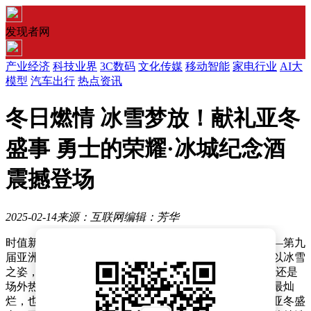
发现者网
产业经济
科技业界
3C数码
文化传媒
移动智能
家电行业
AI大
模型
汽车出行
热点资讯
冬日燃情 冰雪梦放！献礼亚冬
盛事 勇士的荣耀·冰城纪念酒
震撼登场
2025-02-14
来源：互联网
编辑：芳华
时值新春佳节，又一场世界瞩目的体育盛事重磅登场——第九
届亚洲冬季运动会于2025年2月7日在哈尔滨正式开幕，以冰雪
之姿，点燃凛冬梦想!无论是场内异彩纷呈的竞技表现，还是
场外热情洋溢的话题讨论，都让亚冬会成为了这个新春最灿
烂，也最炽热的一把火。冰雪同梦，亚洲同心，为致敬亚冬盛