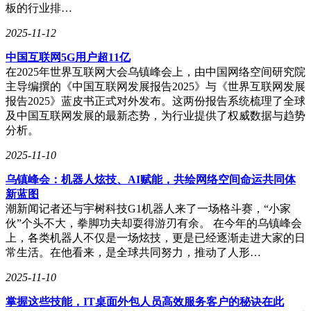
板的行业排…
其中作为灵魂的十五年陈酿，更是蕴含深意，特以致敬十五年
前的2009年，中国队在女子冰壶世锦赛夺得的首冠。老酒铸
2025-11-12
魂，寓意深远，冰城纪念酒以巧思和格局，将不菲的价值与非
中国互联网5G用户超11亿
凡纪念意义融于一体，在品质、格局乃至内涵上都实现了由内
在2025年世界互联网大会乌镇峰会上，由中国网络空间研究院
而外的谐调统一。
主导编撰的《中国互联网发展报告2025》与《世界互联网发展
报告2025》蓝皮书正式对外发布。这两份报告系统梳理了全球
及中国互联网发展的最新态势，为行业提供了权威数据与趋势
勇士的荣耀·冰城纪念酒
分析。
冰城纪念酒全国限量发行仅1500套，每一套都拥有独立编号，
2025-11-10
并搭配专属的中式抽拉礼盒，以凸显其稀有价值与高奢定位。
礼盒整体以黛蓝为主色，明金勾勒，奢华感浑然天成;复古狮
乌镇峰会：机器人炫技、AI赋能，共绘网络空间命运共同体
头金环，搭配运动流线，赋予多元活力、在礼盒上层陈有5瓶
新蓝图
500ml的冰壶造型酒水，下层则置以亚冬会官方特许的纪念套
潮新闻记者还与宇树科技G1机器人来了一场格斗赛，“小家
章，相得益彰，珍属非凡。
伙”个头不大，拳脚功夫却耍得游刃有余。 在今年的乌镇峰会
上，各类机器人不仅是一场炫技，更是已经逐渐走进大家的日
常生活。在他看来，是全球共同努力，推动了人形…
勇士的荣耀·冰城纪念酒专属礼盒
2025-11-10
亚冬会套章共计五枚，对应本届哈尔滨亚冬会的核心元素，主
掌握这些技能，IT桌面外包人员高效服务客户的秘诀在此
题分别为本届亚冬会火炬“澎湃”、本届亚冬会吉祥物“滨