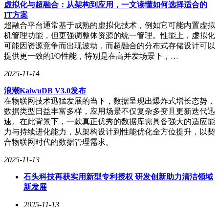
虚拟化与超融合：从架构到应用，一文读懂如何选择适合的
IT方案
超融合平台通常基于成熟的虚拟化技术，例如它可能内置虚拟
勇士的荣耀·冰城纪念酒
机管理功能，但更强调整体资源的统一管理。性能上，虚拟化
在亚冬会丰富多彩的运动项目之中，冰壶无疑是极为独特，也
可能因资源竞争而出现波动，而超融合的分布式存储设计可以
极受欢迎的存在。发源于苏格兰的冰壶运动至今已有二百余年
提供更一致的I/O性能，特别是在高并发场景下，…
的历史，一向以高雅出尘的特质，富于观赏性而闻名，作
2025-11-14
为“冰上的国际象棋”，冰壶既需要良好的平衡和运动能力，也
十分看重智慧和策略性，凭借其丰富的技巧性和魅力，冰壶随
浪潮KaiwuDB V3.0发布
冬季运动赛事走入大众视野，并迅速收获了一众拥趸。本届亚
在物联网技术迅猛发展的当下，数据呈现出爆炸式增长态势，
冬会更是首度增加了混合双人冰壶的项目，足见冰壶不俗的影
数据类型日益丰富多样，应用场景不仅复杂多变且更新迭代迅
响力。
速。在此背景下，一款真正优秀的数据库需具备强大的适应能
力与持续进化能力，从架构设计到性能优化全方位提升，以契
然而在赛事之外，冰壶在民间的普及度却非常低，这主要源于
合物联网时代的数据管理需求。
其高昂的造价。制作冰壶需采用不含石英的花岗岩，且需要多
人进行复杂的手工制作工艺，因此至今世界上的冰壶原产地仍
2025-11-13
以苏格兰的艾尔萨克雷格岛为主，而主要制作冰壶的公司也只
有三家，为打破圈层，让更多人能够真切体验到冰壶的魅力，
石头科技再获实用新型专利授权 研发创新助力清洁领域
勇士的荣耀酒品牌特艺冰壶为造型，重磅打造了这款勇士的荣
新发展
耀·冰城纪念酒。
2025-11-13