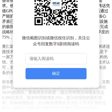
墨菲在演讲中系统梳理了AI技术演进对基础设施的迭代需
求。他指出，行业先后突破了算力、存储两大瓶颈：英伟达凭
借GPU架构创新率先实现5万亿美元市值，内存厂商随后通过
产能扩张满足大模型训练需求。当前制约AI集群效能的核心
矛盾已转向数据传输环节，"连接能力正在重新定义基础设施
的极限"。这位CEO强调，迈威尔通过押注数据中心业务完成
战略转型，该板块收入占比从两年前的50%跃升至最新季度的
75%，且保持两位数增长态势。
微信截图识别或微信按住识别，关注公
众号回复数字
1
获得阅读码
黄仁勋的现场背书成为股价异动的直接导火索。当墨菲阐述连
接技术的重要性时，英伟达掌门人突然起身宣称："这就是下
一家万亿美元市值企业"，这句即兴判断瞬间点燃投资机构热
情。市场分析指出，黄仁勋的表态不仅是对合作伙伴的技术认
可，更隐含着AI产业生态链的价值重估——从芯片到网络设
备的全链条供应商都将获得重估机会。
确定
财务数据印证了资本市场的判断。迈威尔最新财报显示，其数
据中心业务收入同比增长28%至24.18亿美元，毛利率维持在
58.9%的高位。更值得关注的是，该公司经营活动现金流达
6.388亿美元，较去年同期增长35%，显示出强劲的盈利质
量。机构研报指出，在AI集群规模从万卡向十万卡扩展的过
程中，网络互连解决方案的市场空间将呈现指数级增长。