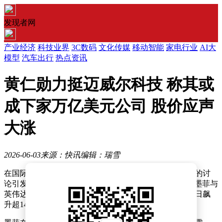
发现者网
产业经济
科技业界
3C数码
文化传媒
移动智能
家电行业
AI大
模型
汽车出行
热点资讯
黄仁勋力挺迈威尔科技 称其或
成下家万亿美元公司 股价应声
大涨
2026-06-03
来源：快讯
编辑：瑞雪
在国际电脑展的舞台上，一场关于AI基础设施未来走向的讨
论引发了资本市场的剧烈波动。迈威尔科技首席执行官墨菲与
英伟达CEO黄仁勋的同台对话，直接推动该公司股价单日飙
升超14%，创下年内最大涨幅纪录。