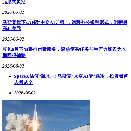
元形式灵活
2026-06-02
马斯克旗下xAI招“中文AI导师”，远程办公多种形式，时薪最
高45美元
2026-06-02
豆包6月下旬将推付费服务，聚焦复杂任务与生产力场景为长
期回报铺路
2026-06-02
SpaceX估值“跳水”：马斯克“太空AI梦”遇冷，投资者何
去何从？
2026-06-02