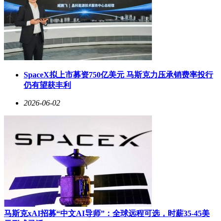
SpaceX拟上市募资750亿美元 马斯克力压承销费率投行
仍有望获丰利
2026-06-02
马斯克xAI招募“中文AI导师”：全球远程可选，时薪35-45美