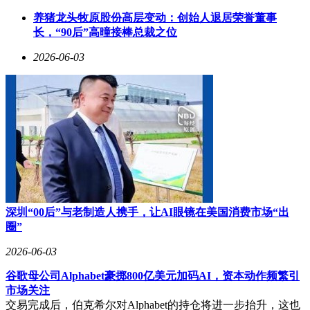
产业协同效应正在加速显现。英伟达不仅对迈威尔进行20亿美
养猪龙头牧原股份高层变动：创始人退居荣誉董事
元战略投资，双方还通过NVLink Fusion平台深度整合技术资
长，“90后”高曈接棒总裁之位
源。据悉，两家公司正在联合研发硅光子技术，这项突破有望
2026-06-03
将数据中心内部的光互连速度提升10倍以上。行业观察人士认
为，这种垂直整合模式正在重塑AI基础设施竞争格局，具备
光通信技术储备的企业将获得差异化竞争优势。
二级市场已用真金白银表达态度。迈威尔科技年内累计涨幅达
130%，过去12个月更飙升254.3%，市值突破800亿美元关口。
华尔街分析师普遍上调目标价，认为在AI军备竞赛持续升温
的背景下，连接技术供应商的估值体系有望向芯片设计企业看
齐。这场由技术大咖对话引发的资本狂欢，折射出AI产业化
进程中对基础设施的全新认知——当算力竞赛进入深水区，连
接效率正在成为新的制胜关键。
深圳“00后”与老制造人携手，让AI眼镜在美国消费市场“出
圈”
2026-06-03
谷歌母公司Alphabet豪掷800亿美元加码AI，资本动作频繁引
市场关注
交易完成后，伯克希尔对Alphabet的持仓将进一步抬升，这也