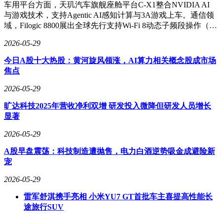
车用平台方面，天玑汽车旗舰座舱平台C-X1整合NVIDIA AI
与游戏技术，支持Agentic AI感知计算与3A游戏上车。通信领
域，Filogic 8800展出全球先行支持Wi-Fi 8动态子频段操作（…
2026-05-29
今日A股十大热股：黄河旋风领涨，AI算力相关概念股成市场
焦点
2026-05-29
旷达科技2025年营收净利双增 研发投入微降但研发人员增长
显著
2026-05-29
A股早盘震荡：科技制造遭抛售，电力白酒逆势吸金成避险新
宠
2026-05-29
雷军舒淇携手亮相 小米YU7 GT首批车主喜提高性能长
途旅行SUV