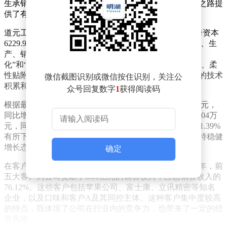
生承销保荐共开展了九期辅导工作，为道元工业的上市之路提
供了有力支持。
道元工业成立于2004年4月，法定代表人为王全林，注册资本
6229.94万元。公司专注于工业自动化设备的设计、研发、生
产、销售及相关技术服务，产品主要聚焦于“产线自动
化”和“仓储自动化”两大领域，涵盖智能检测、精密组装、柔
性贴附、自动包装及仓储应用等多个产品线。凭借多年的技术
微信截图识别或微信按住识别，关注公
积累和市场拓展，道元工业在行业内树立了良好的口碑。
众号回复数字
1
获得阅读码
根据最新财务数据，2025年道元工业实现营业收入7.9亿元，
同比增长14.28%；归属于挂牌公司股东的净利润为7568.04万
元，同比增长1.02%；毛利率为34.69%，较上年同期的41.39%
有所下降。尽管毛利率有所波动，但公司整体业绩仍保持稳健
增长态势。
确定
在客户结构方面，道元工业高度依赖前五大客户。2025年，前
五大客户为公司贡献了6.01亿元的销售收入，占总销售收入的
76.12%。这些客户包括苹果公司、富士康、立讯精密等知名
企业，以及口味和客户A及其同控主体。这种客户集中度较高
的特点，既体现了公司在行业内的竞争力，也带来了一定的经
营风险。