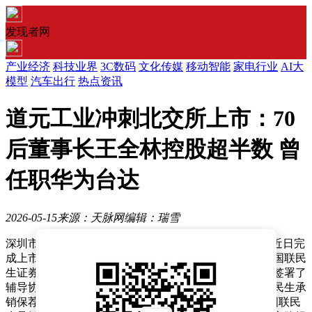
发现者网
产业经济
科技业界
3C数码
文化传媒
移动智能
家电行业
AI大
模型
汽车出行
热点资讯
道元工业冲刺北交所上市：70
后董事长王全林控股超半数 曾
任职华为台达
2026-05-15
来源：天脉网
编辑：瑞雪
深圳市道元工业股份有限公司（以下简称“道元工业”）近日完
成上市辅导工作，计划在北交所挂牌上市，辅导机构为国联民
生证券承销保荐有限公司。此前，民生证券与道元工业签署了
辅导协议，后因国联民生收购民生证券，原协议由国联民生承
销保荐继续履行。自2024年1月8日至2026年3月31日，国联民