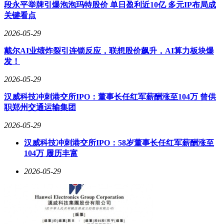
段永平举牌引爆泡泡玛特股价 单日盈利近10亿 多元IP布局成
股权结构方面，道元工业的实际控制人为王全林。他直接持有
关键看点
公司38.33%的股份，并通过珠海市道元智途投资合伙企业
（有限合伙）、珠海市道元智美投资合伙企业（有限合伙）和
2026-05-29
珠海市道元智翼投资合伙企业（有限合伙）间接控制公司
戴尔AI业绩炸裂引连锁反应，联想股价飙升，AI算力板块爆
12.95%的股份，合计直接和间接控制公司51.28%的股份。这
发！
种股权结构确保了王全林对公司的绝对控制权。
2026-05-29
公司管理层方面，王全林担任董事长，王妍担任董事兼董事会
秘书。两人系叔侄关系，在公司的经营和发展中发挥着重要作
汉威科技冲刺港交所IPO：董事长任红军薪酬涨至104万 曾供
用。王全林拥有丰富的行业经验，曾在台达电子、华为技术、
职郑州交通运输集团
记忆科技等知名企业任职，积累了深厚的技术和管理背景。王
妍则自2005年起加入道元工业，历任财务主管、财务经理等职
2026-05-29
务，对公司的财务运作有着深入的了解。
汉威科技冲刺港交所IPO：58岁董事长任红军薪酬涨至
104万 履历丰富
2026-05-29