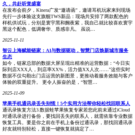
久，共赴听觉盛宴
在发布会前夕，Kinera广发“邀请函”，邀请耳机玩家来到现场
先行一步体验这支旗舰TWS新品：现场共安排了两款配色的
样机供试玩，分别是寰宇黑和阙夜紫，我自己就比较喜欢寰宇
黑这个配色，低调奢华、质感非凡。 虽说…
2025-11-11
智云上海赋能链家：AI与数据驱动，智慧门店焕新城市服务
生态
如今，链家总部的数据大屏呈现出精准的运营数据：“今日实
际到店XXX人，到店率XX%，活力值XX人次……”这些实时
数据不仅勾勒出门店运营的新图景，更推动着服务效能与客户
体验的双重提升。 更令人振奋的是，“智慧…
2025-11-09
苹果手机通讯录丢失别慌！5个实用方法帮你轻松找回联系人
通讯录恢复方法3.数据蛙苹果恢复专家若您此前未通过iCloud
对通讯录进行备份，要找回丢失的联系人，就需依靠专业数据
恢复工具。要是你之前在手机上备份过通讯录，那找回通讯录
好友就特别轻松，直接一键恢复就搞定了…