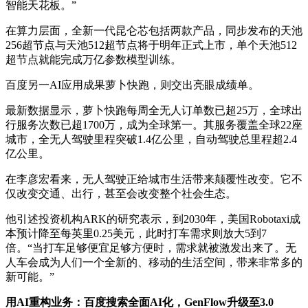
智能天花板。”
在算力层面，全新一代昆仑芯包括两款产品，同步发布的天池
256超节点与天池512超节点将于明年正式上市，单个天池512
超节点就能完成万亿参数模型训练。
百度另一AI应用成果萝卜快跑，则交出亮眼成绩单。
最新数据显示，萝卜快跑每周全无人订单数已超25万，全球出
行服务次数已超1700万，成为全球第一。其服务覆盖全球22座
城市，全无人驾驶里程突破1.4亿公里，自动驾驶总里程超2.4
亿公里。
在李彦宏看来，无人驾驶正给城市生活带来颠覆性改变。它不
仅改变交通、出行，甚至会改变整个社会生态。
他引述投资机构ARK的研究表示，到2030年，美国Robotaxi成
本预计降至每英里0.25美元，此时打车需求则放大5到7
倍。“当打车足够便宜足够方便时，需求就被激发出来了。无
人车会成为人们一个全新的、移动的生活空间，带来非常多的
新可能。”
用AI重构业务：百度搜索全面AI化，GenFlow升级至3.0