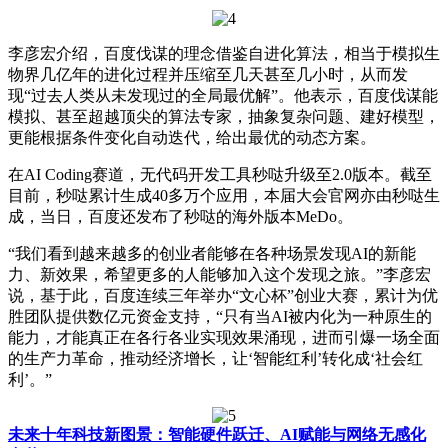
李彦宏介绍，百度伐谋的理念借鉴自进化算法，相当于模拟生
物界几亿年的进化过程并压缩至几天甚至几小时，从而发
现“过去人类从未发现过的全局最优解”。他表示，百度伐谋能
模拟、甚至超越顶尖的算法专家，抽象复杂问题、建好模型，
更能根据条件变化自动迭代，给出最优的动态方案。
在AI Coding赛道，无代码开发工具秒哒升级至2.0版本。截至
目前，秒哒累计生成40多万个应用，本届大会官网亦由秒哒生
成，当日，百度还发布了秒哒的海外版本MeDo。
“我们看到越来越多的创业者能够在各种场景发现AI的新能
力、新效果，希望更多的人能够加入这个发现之旅。”李彦宏
说，基于此，百度连续三年举办“文心杯”创业大赛，累计为优
胜团队提供数亿元资金支持，“只有当AI被内化为一种原生的
能力，才能真正在各行各业实现效果涌现，进而引爆一场全面
的生产力革命，推动经济增长，让‘智能红利’转化成‘社会红
利’。”
未来十年科技新图景：智能硬件跃迁、AI赋能与网络无感化