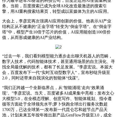
作为最早进军AI赛道的科技公司，百度正运用AI全面重构业
务。当前，百度搜索已成为全球AI化改造最激进的搜索引
擎，用AI重构搜索结果页，转型成以富媒体为主的AI应用。
大会上，李彦宏再次强调AI应用创新的价值。他表示AI产业
结构正从不健康的“正金字塔”转变为“倒金字塔”。在“倒金字
塔”中，模型产生10倍于芯片的价值，AI应用能创造100倍价
值，从而形成健康的AI产业结构。
“过去一年，我们看到模型能力逐步走出聊天机器人的范畴，
数字人技术，代码智能体技术，甚至通用场景的自主演化、寻
找全局最优解的技术，都有了长足发展。”李彦宏说。本届大
会，百度发布下一代“实时互动型数字人”，宣布秒哒升级至
2.0，同时还带来自我演化的智能体“伐谋”。
“我们正跨越一个全新临界点，从‘智能涌现’走向‘效果涌
现’。”李彦宏说。当天，百度诸多AI成果集中亮相：发布文心
大模型5.0，在全模态理解、创意写作、智能体规划、指令遵
循等方面处于全球领先水平;萝卜快跑全球出行服务次数超
1700万，已达全球第一;发布新一代昆仑芯和超节点产品天
池，计划未来五年按年推出新产品;GenFlow升级至3.0，成全