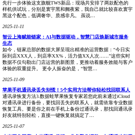
先行一步体验这支旗舰TWS新品：现场共安排了两款配色的
样机供试玩，分别是寰宇黑和阙夜紫，我自己就比较喜欢寰宇
黑这个配色，低调奢华、质感非凡。 虽说…
2025-11-11
智云上海赋能链家：AI与数据驱动，智慧门店焕新城市服务
生态
如今，链家总部的数据大屏呈现出精准的运营数据：“今日实
际到店XXX人，到店率XX%，活力值XX人次……”这些实时
数据不仅勾勒出门店运营的新图景，更推动着服务效能与客户
体验的双重提升。 更令人振奋的是，“智慧…
2025-11-09
苹果手机通讯录丢失别慌！5个实用方法帮你轻松找回联系人
通讯录恢复方法3.数据蛙苹果恢复专家若您此前未通过iCloud
对通讯录进行备份，要找回丢失的联系人，就需依靠专业数据
恢复工具。要是你之前在手机上备份过通讯录，那找回通讯录
好友就特别轻松，直接一键恢复就搞定了…
2025-11-07