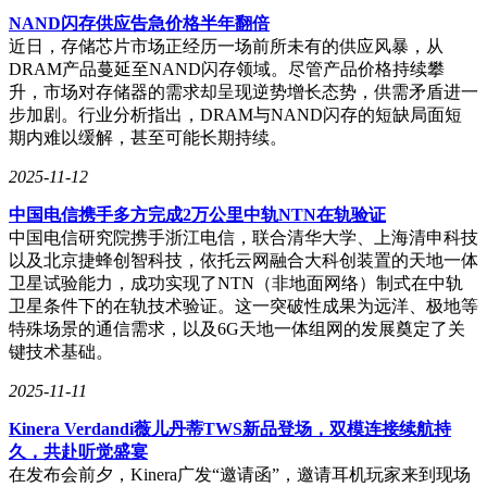
NAND闪存供应告急价格半年翻倍
近日，存储芯片市场正经历一场前所未有的供应风暴，从
DRAM产品蔓延至NAND闪存领域。尽管产品价格持续攀
升，市场对存储器的需求却呈现逆势增长态势，供需矛盾进一
步加剧。行业分析指出，DRAM与NAND闪存的短缺局面短
期内难以缓解，甚至可能长期持续。
2025-11-12
中国电信携手多方完成2万公里中轨NTN在轨验证
中国电信研究院携手浙江电信，联合清华大学、上海清申科技
以及北京捷蜂创智科技，依托云网融合大科创装置的天地一体
卫星试验能力，成功实现了NTN（非地面网络）制式在中轨
卫星条件下的在轨技术验证。这一突破性成果为远洋、极地等
特殊场景的通信需求，以及6G天地一体组网的发展奠定了关
键技术基础。
2025-11-11
Kinera Verdandi薇儿丹蒂TWS新品登场，双模连接续航持
久，共赴听觉盛宴
在发布会前夕，Kinera广发“邀请函”，邀请耳机玩家来到现场