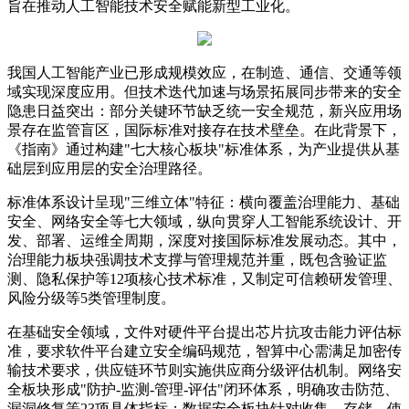
旨在推动人工智能技术安全赋能新型工业化。
我国人工智能产业已形成规模效应，在制造、通信、交通等领
域实现深度应用。但技术迭代加速与场景拓展同步带来的安全
隐患日益突出：部分关键环节缺乏统一安全规范，新兴应用场
景存在监管盲区，国际标准对接存在技术壁垒。在此背景下，
《指南》通过构建"七大核心板块"标准体系，为产业提供从基
础层到应用层的安全治理路径。
标准体系设计呈现"三维立体"特征：横向覆盖治理能力、基础
安全、网络安全等七大领域，纵向贯穿人工智能系统设计、开
发、部署、运维全周期，深度对接国际标准发展动态。其中，
治理能力板块强调技术支撑与管理规范并重，既包含验证监
测、隐私保护等12项核心技术标准，又制定可信赖研发管理、
风险分级等5类管理制度。
在基础安全领域，文件对硬件平台提出芯片抗攻击能力评估标
准，要求软件平台建立安全编码规范，智算中心需满足加密传
输技术要求，供应链环节则实施供应商分级评估机制。网络安
全板块形成"防护-监测-管理-评估"闭环体系，明确攻击防范、
漏洞修复等23项具体指标；数据安全板块针对收集、存储、使