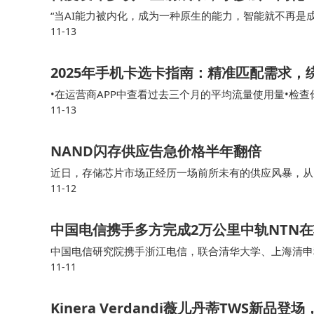
“当AI能力被内化，成为一种原生的能力，智能就不再是成
11-13
人李彦宏演讲时表示，更应关心如何让AI跟每一项任务有
2025年手机卡选卡指南：精准匹配需求
•在运营商APP中查看过去三个月的平均流量使用量•检
11-13
和定向流量的需求）有了这些数据，你就能更准确地判断
NAND闪存供应告急价格半年翻倍
近日，存储芯片市场正经历一场前所未有的供应风暴，从D
11-12
存储器的需求却呈现逆势增长态势，供需矛盾进一步加剧。
甚至可能长期持续。
中国电信携手多方完成2万公里中轨NTN
中国电信研究院携手浙江电信，联合清华大学、上海清申
11-11
星试验能力，成功实现了NTN（非地面网络）制式在中
景的通信需求，以及6G天地一体组网的发展奠定了关键
Kinera Verdandi薇儿丹蒂TWS新