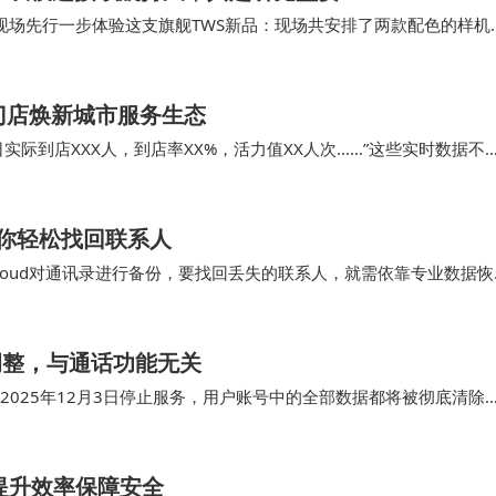
来到现场先行一步体验这支旗舰TWS新品：现场共安排了两款配色的样机
这个配色，低调奢华、质感非凡。 虽说…
门店焕新城市服务生态
际到店XXX人，到店率XX%，活力值XX人次……”这些实时数据不
双重提升。 更令人振奋的是，“智慧…
你轻松找回联系人
Cloud对通讯录进行备份，要找回丢失的联系人，就需依靠专业数据恢
录好友就特别轻松，直接一键恢复就搞定了…
调整，与通话功能无关​
2025年12月3日停止服务，用户账号中的全部数据都将被彻底清除
米即时通讯应用“米聊”的一项功能，…
提升效率保障安全