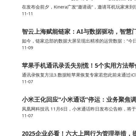
在发布会前夕，Kinera广发“邀请函”，邀请耳机玩家
11-11
试玩，分别是寰宇黑和阙夜紫，我自己就比较喜欢寰宇黑
智云上海赋能链家：AI与数据驱动，智慧
如今，链家总部的数据大屏呈现出精准的运营数据：“今日实
11-09
勾勒出门店运营的新图景，更推动着服务效能与客户体验的
苹果手机通讯录丢失别慌！5个实用方法帮
通讯录恢复方法3.数据蛙苹果恢复专家若您此前未通过i
11-07
复工具。要是你之前在手机上备份过通讯录，那找回通讯
​小米王化回应“小米通话”停运：业务聚焦
凤凰网科技讯 11月6日，小米通话昨日发布公告称，将于
11-07
对此，小米公关负责人王化发文表示：“小米通话”作为小
2025企业必看！六大上网行为管理举措，