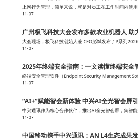
上网行为管理，简单来说，就是对员工在工作时间内使用
11-07
手机和平板电脑等移动设备的上网行为管理也变得尤为重要
广州极飞科技大会发布多款农业机器人 助
大会现场，极飞科技创始人兼 CEO彭斌发布了P系列202
11-07
仪等农业机器人产品，全面展示了新一代智慧农业设施及
2025年终端安全指南：一文读懂终端安全
终端安全管理软件（Endpoint Security Managem
11-07
标是防止未经授权的访问、数据泄露以及恶意软件的传播
“AI+”赋能智会新体验 中兴AI全光智会
中兴通讯作为核心合作伙伴，推出AI全光智会屏，集智
11-07
的技术引领力。 中兴通讯AI全光智会屏以全光网络为数
中国移动携手中兴通讯：AN L4生态成