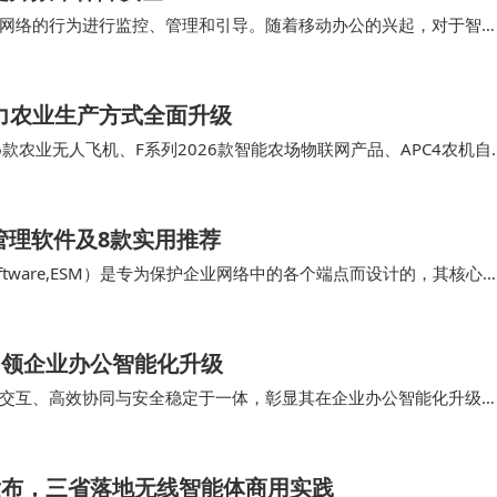
网络的行为进行监控、管理和引导。随着移动办公的兴起，对于智
。 对企业来说，上网行为管理不是 “一次性…
力农业生产方式全面升级
6款农业无人飞机、F系列2026款智能农场物联网产品、APC4农机自
其应用场景。 值得一提的是，…
管理软件及8款实用推荐
ent Software,ESM）是专为保护企业网络中的各个端点而设计的，其核心
。 …
屏引领企业办公智能化升级
能交互、高效协同与安全稳定于一体，彰显其在企业办公智能化升级
字底座，深度融合AI智能计算、高端音视频处理…
果发布，三省落地无线智能体商用实践