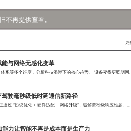
旧不再提供查看。
更
赋能与网络无感化变革
全体系等多个维度，分析科技浪潮下的核心趋势。 设备变得更聪明网
成为关键支撑科技不是未来，而是现在正在发…
医疗驾驶毫秒级低时延通信新路径
通过 “协议优化 + 硬件适配 + 网络升级”，破解毫秒级响应难题。
协同路径及场景落地效果，为…
AI能力让智能不再是成本而是生产力