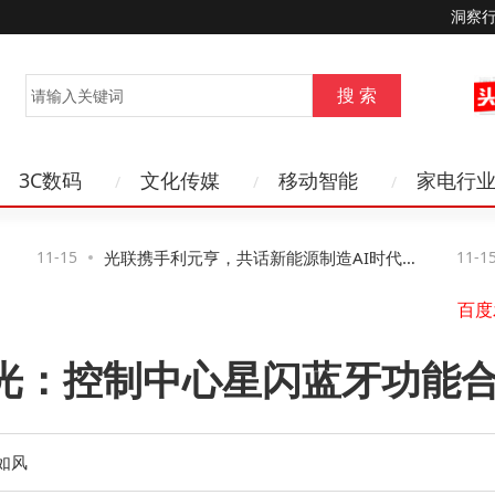
洞察
3C数码
文化传媒
移动智能
家电行
11-15
光联携手利元亨，共话新能源制造AI时代网
11-15
络新路径与新机遇
a3曝光：控制中心星闪蓝牙功能
如风