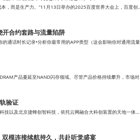
本，而是生产力。”11月13日举办的2025百度世界大会上，百度创
机结合，“让AI成为企业发展和个人成长的
，绕开合约套路与流量陷阱
查你的通话时长记录•分析你最常用的APP类型（这会影响你对通用流量
自己需要什么样规模的套餐了。 •典型代…
RAM产品蔓延至NAND闪存领域。尽管产品价格持续攀升，市场对
行业分析指出，DRAM与NAND闪存的短缺局面短期内难以缓解，
在轨验证
科技以及北京捷蜂创智科技，依托云网融合大科创装置的天地一体
轨卫星条件下的在轨技术验证。这一突破性成果为远洋、极地等特殊
技术基础。
品登场，双模连接续航持久，共赴听觉盛宴