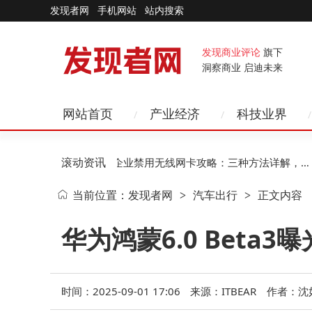
发现者网
手机网站
站内搜索
发现商业评论
旗下
洞察商业 启迪未来
网站首页
产业经济
科技业界
滚动资讯
、AI赋
11-15
企业禁用无线网卡攻略：三种方法详解，第
当前位置：
发现者网
汽车出行
正文内容
>
>
二种助企业高效管控风险
华为鸿蒙6.0 Bet
时间：2025-09-01 17:06
来源：ITBEAR
作者：沈