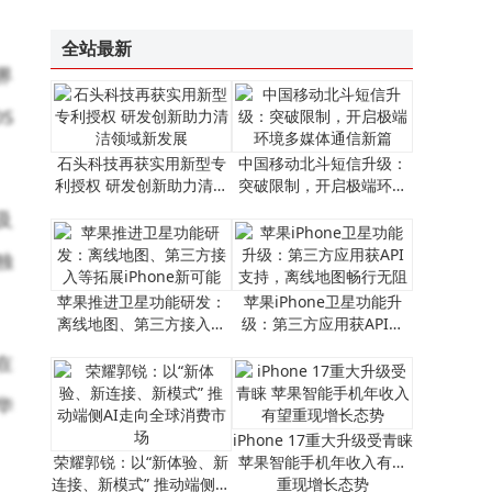
​小米王化回应“小米通话”停运：业务聚焦调整，与通话功能无关​
未来十年科技新图景：智能硬件跃迁、AI赋能与网络无感化变革
全站最新
界
S
石头科技再获实用新型专
中国移动北斗短信升级：
利授权 研发创新助力清洁
突破限制，开启极端环境
领域新发展
多媒体通信新篇
及
独
苹果推进卫星功能研发：
​苹果iPhone卫星功能升
离线地图、第三方接入等
级：第三方应用获API支
拓展iPhone新可能
持，离线地图畅行无阻​
在
华
iPhone 17重大升级受青睐
荣耀郭锐：以“新体验、新
苹果智能手机年收入有望
连接、新模式” 推动端侧AI
重现增长态势