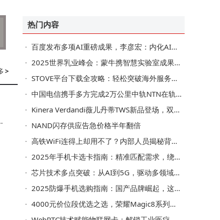
走向全球消费市场
热门内容
百度发布多项AI重磅成果，李彦宏：内化AI能力让智能不再是成本而是生产力
2025世界乳业峰会：蒙牛携智慧实验室成果亮相，赋能全球乳业数智转型
多
>
STOVE平台下载全攻略：轻松突破海外服务器限制畅享游戏
中国电信携手多方完成2万公里中轨NTN在轨验证
Kinera Verdandi薇儿丹蒂TWS新品登场，双模连接续航持久，共赴听觉盛宴
络
NAND闪存供应告急价格半年翻倍
高铁WiFi连得上却用不了？内部人员揭秘背后技术挑战与实用技巧
2025年手机卡选卡指南：精准匹配需求，绕开合约套路与流量陷阱
芯片技术多点突破：从AI到5G，驱动多领域跨越式发展
本
2025防爆手机选购指南：国产品牌崛起，这些品牌功能与性价比兼备
4000元价位段优选之选，荣耀Magic8系列性能影像AI全拉满
WebRTC技术赋能物联网卡：解锁工业医疗驾驶毫秒级低时延通信新路径