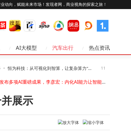
行业动向，赋能未来市场！发现者网，商业视角的探索之旅！
业
AI大模型
汽车出行
热点资讯
​小米王化回应“小米通话”停运：业务聚焦调整，与通话功能无关​
未来十年科技新图景：智能硬件跃迁、AI赋能与网络无感化变革
恒为科技：从可视化到智算，让复杂算力“看
11-15
TLKS
WebRTC技术赋能物联网卡：解锁工业医疗驾驶毫秒级低时延通信新路径
百度发布多项AI重磅成果，李彦宏：内化AI能力让智能不再是成本而是生产力
得见、管得住”
输电线路
2025年手机卡选卡指南：精准匹配需求，绕开合约套路与流量陷阱
NAND闪存供应告急价格半年翻倍
合并展示
中国电信携手多方完成2万公里中轨NTN在轨验证
Kinera Verdandi薇儿丹蒂TWS新品登场，双模连接续航持久，共赴听觉盛宴
智云上海赋能链家：AI与数据驱动，智慧门店焕新城市服务生态
苹果手机通讯录丢失别慌！5个实用方法帮你轻松找回联系人