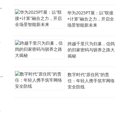
供
华为2025PT展：以“联接
+计算”融合之力，开启全
场景智能新未来
仅
跨越千里只为归巢，信鸽
的归家密码与驯养之路大
揭秘
数字时代“原住民”的责
任：年轻人携手筑牢网络
安全防线
。