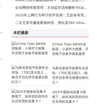
始
企业网络性能管理：主动监控流程解析与OpManager工具高效应用
​2025年上网行为审计软件实测：五款各有亮点，选对软件满足企业需求​
二次元美学邂逅硬核科技，努比亚Z80 Ultra洛天依限定版燃动年末市场
本栏最新
SiTime Titan MEMS谐
振器：小器件大能量，开
启电子设备升级新篇章
马斯克星链手机两年后登
场，170亿美元投入，能
否开启全球无缝通信新纪
元？
卫
场
2025卡盟移动流量卡新
规下，如何选到高性价比
且实用的流量卡？