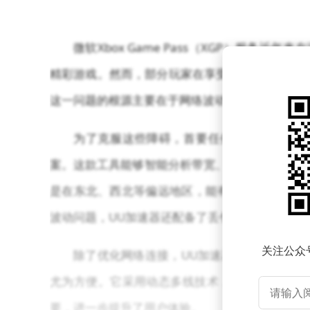
微软Xbox Game Pass（XGP）服务
精彩游戏。然而，部分玩家在享受这一便利时遭遇
这一问题的根源主要在于网络波动、账号验证失误
为了克服这些障碍，首要任务是提升网络环
案。这款工具能够智能分析带宽、延迟和丢包率等
是在东北、西北等偏远地区，能有效减少12至2
波动问题，UU加速器还配备了丢包防护机制，确
关注公众
除了优化网络连接，UU加速器还提供了云存
尤为方便。它采用动态多线技术，能够自动为玩
要，进一步提升了用户体验。