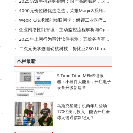
2025防爆手机选购指南：国产品牌崛起，这些品牌功能与性价比兼备
4000元价位段优选之选，荣耀Magic8系列性能影像AI全拉满
本
WebRTC技术赋能物联网卡：解锁工业医疗驾驶毫秒级低时延通信新路径
企业网络性能管理：主动监控流程解析与OpManager工具高效应用
​2025年上网行为审计软件实测：五款各有亮点，选对软件满足企业需求​
始
二次元美学邂逅硬核科技，努比亚Z80 Ultra洛天依限定版燃动年末市场
本栏最新
SiTime Titan MEMS谐振
器：小器件大能量，开启电子
设备升级新篇章
马斯克星链手机两年后登场，
170亿美元投入，能否开启全
球无缝通信新纪元？