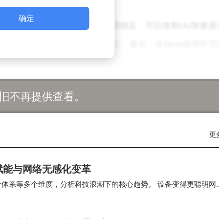
确定
进行操作。首先，确保网络环境稳定，可以借助UU加速器
，填写完整信息并完成邮箱验证。最后，在Xbox应用中完
21》、《怪物猎人：荒野》等热门游戏。
U加速器的强大辅助功能，玩家可以轻松解决XGP服务中的
旧不再提供查看。
和流畅游戏体验。
更
赋能与网络无感化变革
全体系等多个维度，分析科技浪潮下的核心趋势。 设备变得更聪明网
成为关键支撑科技不是未来，而是现在正在发…