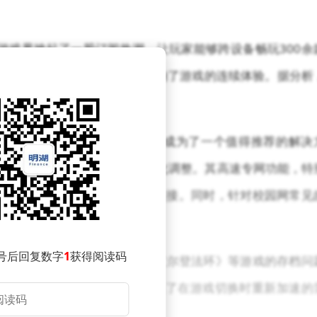
近年来在游戏界掀起了一股订阅热潮，让玩家能够跨设备畅玩300余
了“内容链接不畅”的困扰，影响了游戏的连续体验。据分析
以及地域兼容性的挑战。
境的质量。在这里，UU加速器成为了一个值得推荐的解决
关键指标，进而对配置进行优化调整。其高速专网功能，特
0毫秒的延迟，显著改善了网络连接。同时，针对校园网常见
保了游戏链接过程的稳定可靠。
号后回复数字
1
获得阅读码
档管理功能，这对于处理如《艾尔登法环》等游戏的存档问
家分配最优的服务器节点，避免了在游戏切换时重新加速的