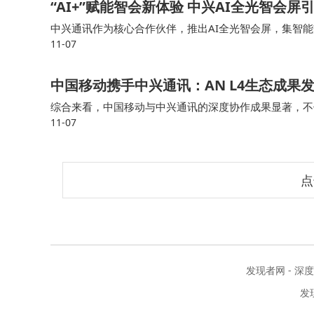
“AI+”赋能智会新体验 中兴AI全光智会
中兴通讯作为核心合作伙伴，推出AI全光智会屏，集智
11-07
的技术引领力。 中兴通讯AI全光智会屏以全光网络为数
中国移动携手中兴通讯：AN L4生态成
综合来看，中国移动与中兴通讯的深度协作成果显著，不仅通
11-07
念落地为可复用的运营方案，更依托“无线数智人家族”三
点
发现者网 - 深
发