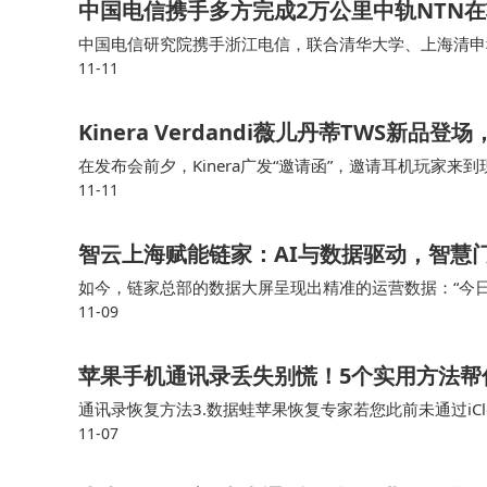
中国电信携手多方完成2万公里中轨NTN
中国电信研究院携手浙江电信，联合清华大学、上海清申
11-11
星试验能力，成功实现了NTN（非地面网络）制式在中
景的通信需求，以及6G天地一体组网的发展奠定了关键
Kinera Verdandi薇儿丹蒂TWS新
在发布会前夕，Kinera广发“邀请函”，邀请耳机玩家
11-11
试玩，分别是寰宇黑和阙夜紫，我自己就比较喜欢寰宇黑
智云上海赋能链家：AI与数据驱动，智慧
如今，链家总部的数据大屏呈现出精准的运营数据：“今日实
11-09
勾勒出门店运营的新图景，更推动着服务效能与客户体验的
苹果手机通讯录丢失别慌！5个实用方法帮
通讯录恢复方法3.数据蛙苹果恢复专家若您此前未通过i
11-07
复工具。要是你之前在手机上备份过通讯录，那找回通讯