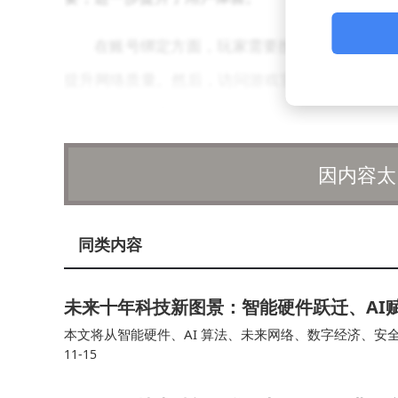
在账号绑定方面，玩家需要按照系统化的步骤
提升网络质量。然后，访问游戏官方网站注册账户
账号的链接步骤。这一流程同样适用于《使命召唤
通过加强网络环境、规范账号操作，并结合U
因内容太
接障碍，尽情享受这一订阅服务带来的丰富游戏库
同类内容
未来十年科技新图景：智能硬件跃迁、AI
本文将从智能硬件、AI 算法、未来网络、数字经济、安
11-15
变得无形AI 成为能力底座数字经济成为主引擎安全体系