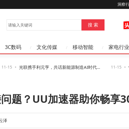
洞察
3C数码
文化传媒
移动智能
家电行
1-15
光联携手利元亨，共话新能源制造AI时代网
11-15
恒
络新路径与新机遇
得
s连接问题？UU加速器助你畅享3
云泽