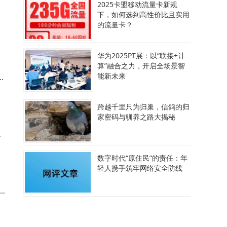
2025卡盟移动流量卡新规
下，如何选到高性价比且实用
卫
的流量卡？
场
华为2025PT展：以“联接+计
算”融合之力，开启全场景智
能新未来
供
跨越千里只为归巢，信鸽的归
家密码与驯养之路大揭秘
仅
数字时代“原住民”的责任：年
轻人携手筑牢网络安全防线