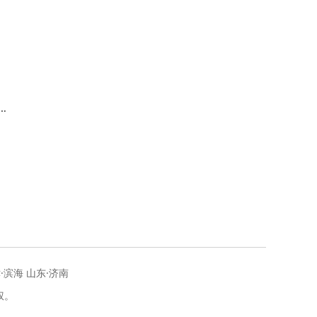
中
概
·滨海 山东·济南
权。