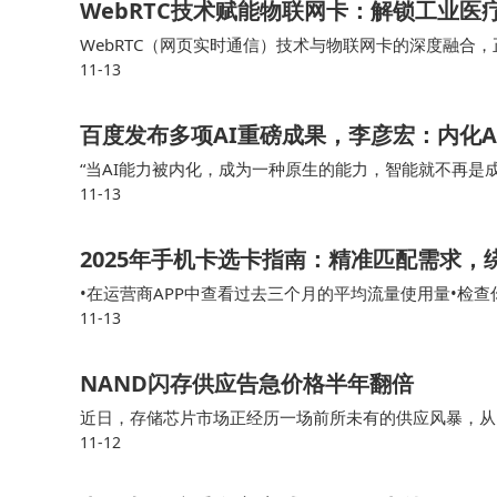
WebRTC技术赋能物联网卡：解锁工业
WebRTC（网页实时通信）技术与物联网卡的深度融合，正
11-13
文基于行业实践，解析 WebRTC 技术原理、物联网卡
百度发布多项AI重磅成果，李彦宏：内化
“当AI能力被内化，成为一种原生的能力，智能就不再是成
11-13
人李彦宏演讲时表示，更应关心如何让AI跟每一项任务有
2025年手机卡选卡指南：精准匹配需求
•在运营商APP中查看过去三个月的平均流量使用量•检
11-13
和定向流量的需求）有了这些数据，你就能更准确地判断
NAND闪存供应告急价格半年翻倍
近日，存储芯片市场正经历一场前所未有的供应风暴，从D
11-12
存储器的需求却呈现逆势增长态势，供需矛盾进一步加剧。
甚至可能长期持续。