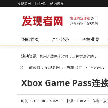
发现者网
手机网站
站内搜索
发现商业评论
旗下
洞察商业 启迪未来
网站首页
产业经济
科技业界
滚动资讯
I赋
11-15
企业禁用无线网卡攻略：三种方法详解，第
1
当前位置：
发现者网
汽车出行
正文内容
>
>
二种助企业高效管控风险
Xbox Game Pas
时间：2025-08-04 02:32
来源：ITBEAR
作者：唐