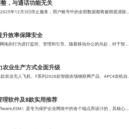
调整，与通话功能无关​
2025年12月3日停止服务，用户账号中的全部数据都将被彻底清除
米即时通讯应用“米聊”的一项功能，…
提升效率保障安全
网络的行为进行监控、管理和引导。随着移动办公的兴起，对于智
。 对企业来说，上网行为管理不是 “一次性…
力农业生产方式全面升级
6款农业无人飞机、F系列2026款智能农场物联网产品、APC4农机自
其应用场景。 值得一提的是，…
管理软件及8款实用推荐
ent Software,ESM）是专为保护企业网络中的各个端点而设计的，其核心
。 …