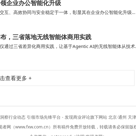
屏引领企业办公智能化升级
能交互、高效协同与安全稳定于一体，彰显其在企业办公智能化升级
字底座，深度融合AI智能计算、高端音视频处理…
果发布，三省落地无线智能体商用实践
过三省差异化商用实践，让基于Agentic AI的无线智能体从技术
层架构，构建起AI+运维的全流程…
击查看更多 +
度洞察行业动态 引领市场先锋平台 - 发现商业评论旗下网站 北京·通州 天津
现者网（www.fxw.com.cn）所有稿件免费开放转载，转载请务必保留版