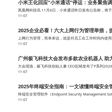
​小米王化回应“小米通话”停运：业务聚焦
凤凰网科技讯 11月6日，小米通话昨日发布公告称，将于
11-07
对此，小米公关负责人王化发文表示：“小米通话”作为小
2025企业必看！六大上网行为管理举措，
上网行为管理，简单来说，就是对员工在工作时间内使用
11-07
手机和平板电脑等移动设备的上网行为管理也变得尤为重要
广州极飞科技大会发布多款农业机器人 助
大会现场，极飞科技创始人兼 CEO彭斌发布了P系列202
11-07
仪等农业机器人产品，全面展示了新一代智慧农业设施及
2025年终端安全指南：一文读懂终端安全
终端安全管理软件（Endpoint Security Managem
11-07
标是防止未经授权的访问、数据泄露以及恶意软件的传播