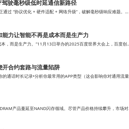
医疗驾驶毫秒级低时延通信新路径
通过 “协议优化 + 硬件适配 + 网络升级”，破解毫秒级响应难题。
协同路径及场景落地效果，为…
AI能力让智能不再是成本而是生产力
本，而是生产力。”11月13日举办的2025百度世界大会上，百度创
机结合，“让AI成为企业发展和个人成长的
，绕开合约套路与流量陷阱
查你的通话时长记录•分析你最常用的APP类型（这会影响你对通用流量
自己需要什么样规模的套餐了。 •典型代…
RAM产品蔓延至NAND闪存领域。尽管产品价格持续攀升，市场对
行业分析指出，DRAM与NAND闪存的短缺局面短期内难以缓解，