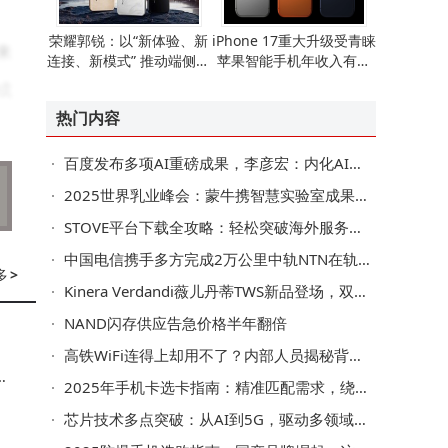
荣耀郭锐：以“新体验、新
iPhone 17重大升级受青睐
来
连接、新模式” 推动端侧AI
苹果智能手机年收入有望
走向全球消费市场
重现增长态势
成
热门内容
百度发布多项AI重磅成果，李彦宏：内化AI能力让智能不再是成本而是生产力
链
2025世界乳业峰会：蒙牛携智慧实验室成果亮相，赋能全球乳业数智转型
STOVE平台下载全攻略：轻松突破海外服务器限制畅享游戏
中国电信携手多方完成2万公里中轨NTN在轨验证
多
>
Kinera Verdandi薇儿丹蒂TWS新品登场，双模连接续航持久，共赴听觉盛宴
NAND闪存供应告急价格半年翻倍
高铁WiFi连得上却用不了？内部人员揭秘背后技术挑战与实用技巧
络
2025年手机卡选卡指南：精准匹配需求，绕开合约套路与流量陷阱
芯片技术多点突破：从AI到5G，驱动多领域跨越式发展