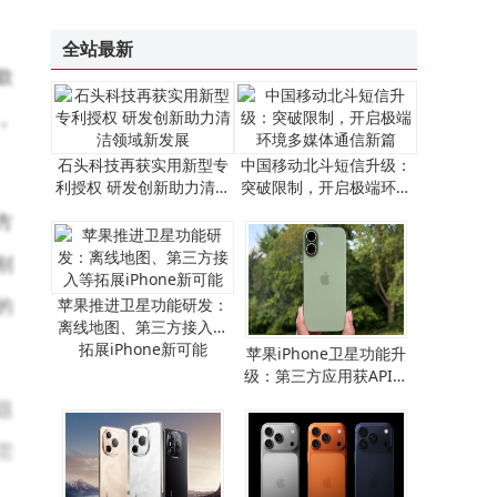
全站最新
款
，
石头科技再获实用新型专
中国移动北斗短信升级：
利授权 研发创新助力清洁
突破限制，开启极端环境
领域新发展
多媒体通信新篇
方
别
的
苹果推进卫星功能研发：
离线地图、第三方接入等
拓展iPhone新可能
​苹果iPhone卫星功能升
级：第三方应用获API支
持，离线地图畅行无阻​
题
需