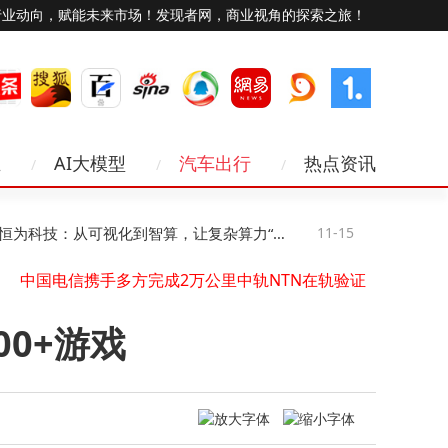
行业动向，赋能未来市场！发现者网，商业视角的探索之旅！
​小米王化回应“小米通话”停运：业务聚焦调整，与通话功能无关​
未来十年科技新图景：智能硬件跃迁、AI赋能与网络无感化变革
业
AI大模型
汽车出行
热点资讯
WebRTC技术赋能物联网卡：解锁工业医疗驾驶毫秒级低时延通信新路径
百度发布多项AI重磅成果，李彦宏：内化AI能力让智能不再是成本而是生产力
2025年手机卡选卡指南：精准匹配需求，绕开合约套路与流量陷阱
为科技：从可视化到智算，让复杂算力“看
11-15
TLKS-PM
NAND闪存供应告急价格半年翻倍
中国电信携手多方完成2万公里中轨NTN在轨验证
见、管得住”
输电线路“体
Kinera Verdandi薇儿丹蒂TWS新品登场，双模连接续航持久，共赴听觉盛宴
智云上海赋能链家：AI与数据驱动，智慧门店焕新城市服务生态
00+游戏
苹果手机通讯录丢失别慌！5个实用方法帮你轻松找回联系人
​小米王化回应“小米通话”停运：业务聚焦调整，与通话功能无关​
未来十年科技新图景：智能硬件跃迁、AI赋能与网络无感化变革