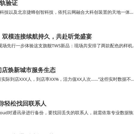
在轨验证
科技以及北京捷蜂创智科技，依托云网融合大科创装置的天地一体
轨卫星条件下的在轨技术验证。这一突破性成果为远洋、极地等特殊
技术基础。
品登场，双模连接续航持久，共赴听觉盛宴
来到现场先行一步体验这支旗舰TWS新品：现场共安排了两款配色的样机
这个配色，低调奢华、质感非凡。 虽说…
门店焕新城市服务生态
际到店XXX人，到店率XX%，活力值XX人次……”这些实时数据不
双重提升。 更令人振奋的是，“智慧…
你轻松找回联系人
Cloud对通讯录进行备份，要找回丢失的联系人，就需依靠专业数据恢
录好友就特别轻松，直接一键恢复就搞定了…