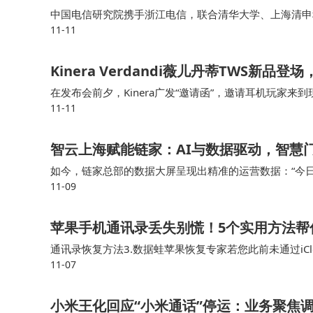
中国电信研究院携手浙江电信，联合清华大学、上海清申
11-11
星试验能力，成功实现了NTN（非地面网络）制式在中
景的通信需求，以及6G天地一体组网的发展奠定了关键
Kinera Verdandi薇儿丹蒂TWS新
在发布会前夕，Kinera广发“邀请函”，邀请耳机玩家
11-11
试玩，分别是寰宇黑和阙夜紫，我自己就比较喜欢寰宇黑
智云上海赋能链家：AI与数据驱动，智慧
如今，链家总部的数据大屏呈现出精准的运营数据：“今日实
11-09
勾勒出门店运营的新图景，更推动着服务效能与客户体验的
苹果手机通讯录丢失别慌！5个实用方法帮
通讯录恢复方法3.数据蛙苹果恢复专家若您此前未通过i
11-07
复工具。要是你之前在手机上备份过通讯录，那找回通讯
​小米王化回应“小米通话”停运：业务聚焦