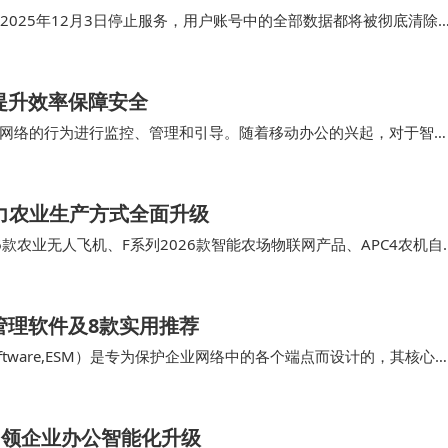
2025年12月3日停止服务，用户账号中的全部数据都将被彻底清除
米即时通讯应用“米聊”的一项功能，…
提升效率保障安全
网络的行为进行监控、管理和引导。随着移动办公的兴起，对于智
。 对企业来说，上网行为管理不是 “一次性…
力农业生产方式全面升级
6款农业无人飞机、F系列2026款智能农场物联网产品、APC4农机自
其应用场景。 值得一提的是，…
管理软件及8款实用推荐
ent Software,ESM）是专为保护企业网络中的各个端点而设计的，其核心
。 …
屏引领企业办公智能化升级