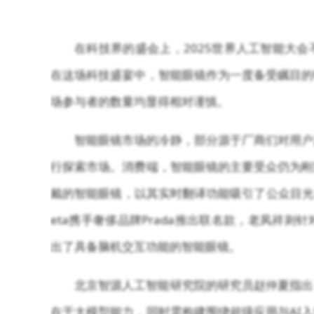
在科技界的盛会上，2025世界人工智能大
在这场科技盛宴中，智能眼镜作为一度备受瞩目的
场参与者的数量均显得相对谨慎。
智能眼镜市场的冷静，部分源于厂商们对用户
行探索市场。消费端，智能眼镜的主要受众仍为刚
戴的智能眼镜，以其实时翻译功能吸引了公众目光
e
ta携手奢侈品牌Prada推出联名款，老凤祥则
出了具备脑机交互功能的智能眼镜。
北京智源人工智能研究院的研究员赵仲夏指出
在于大模型能力，同时需构建围绕超级应用与AI