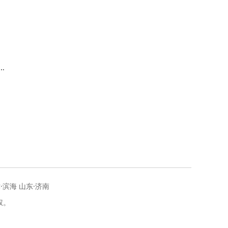
中
概
·滨海 山东·济南
权。