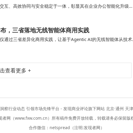
能交互、高效协同与安全稳定于一体，彰显其在企业办公智能化升级
字底座，深度融合AI智能计算、高端音视频处理…
果发布，三省落地无线智能体商用实践
过三省差异化商用实践，让基于Agentic AI的无线智能体从技术
层架构，构建起AI+运维的全流程…
击查看更多 +
度洞察行业动态 引领市场先锋平台 - 发现商业评论旗下网站 北京·通州 天津
现者网（www.fxw.com.cn）所有稿件免费开放转载，转载请务必保留版
合作微信：netspread（注明:发现者网）