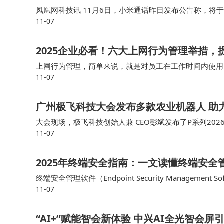
凤凰网科技讯 11月6日，小米通话昨日发布公告称，将于
11-07
对此，小米公关负责人王化发文表示：“小米通话”作为小
2025企业必看！六大上网行为管理举措，
上网行为管理，简单来说，就是对员工在工作时间内使用
11-07
手机和平板电脑等移动设备的上网行为管理也变得尤为重要
广州极飞科技大会发布多款农业机器人 助
大会现场，极飞科技创始人兼 CEO彭斌发布了P系列202
11-07
仪等农业机器人产品，全面展示了新一代智慧农业设施及
2025年终端安全指南：一文读懂终端安全
终端安全管理软件（Endpoint Security Managem
11-07
标是防止未经授权的访问、数据泄露以及恶意软件的传播
“AI+”赋能智会新体验 中兴AI全光智会