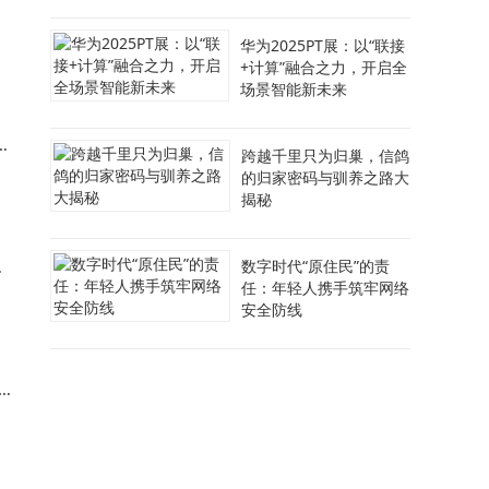
卫
华为2025PT展：以“联接
场
+计算”融合之力，开启全
场景智能新未来
供
跨越千里只为归巢，信鸽
的归家密码与驯养之路大
揭秘
仅
数字时代“原住民”的责
任：年轻人携手筑牢网络
安全防线