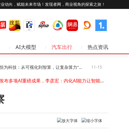
行业动向，赋能未来市场！发现者网，商业视角的探索之旅！
业
AI大模型
汽车出行
热点资讯
​小米王化回应“小米通话”停运：业务聚焦调整，与通话功能无关​
未来十年科技新图景：智能硬件跃迁、AI赋能与网络无感化变革
WebRTC技术赋能物联网卡：解锁工业医疗驾驶毫秒级低时延通信新路径
为科技：从可视化到智算，让复杂算力“看
11-15
TLKS-PM
百度发布多项AI重磅成果，李彦宏：内化AI能力让智能不再是成本而是生产力
2025年手机卡选卡指南：精准匹配需求，绕开合约套路与流量陷阱
见、管得住”
输电线路“体
NAND闪存供应告急价格半年翻倍
中国电信携手多方完成2万公里中轨NTN在轨验证
察
Kinera Verdandi薇儿丹蒂TWS新品登场，双模连接续航持久，共赴听觉盛宴
智云上海赋能链家：AI与数据驱动，智慧门店焕新城市服务生态
苹果手机通讯录丢失别慌！5个实用方法帮你轻松找回联系人
​小米王化回应“小米通话”停运：业务聚焦调整，与通话功能无关​