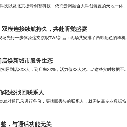
科技以及北京捷蜂创智科技，依托云网融合大科创装置的天地一体
轨卫星条件下的在轨技术验证。这一突破性成果为远洋、极地等特殊
技术基础。
品登场，双模连接续航持久，共赴听觉盛宴
来到现场先行一步体验这支旗舰TWS新品：现场共安排了两款配色的样机
这个配色，低调奢华、质感非凡。 虽说…
门店焕新城市服务生态
际到店XXX人，到店率XX%，活力值XX人次……”这些实时数据不
双重提升。 更令人振奋的是，“智慧…
你轻松找回联系人
Cloud对通讯录进行备份，要找回丢失的联系人，就需依靠专业数据恢
录好友就特别轻松，直接一键恢复就搞定了…
调整，与通话功能无关​