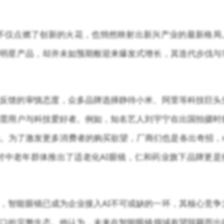
会不仅点燃了创新的火花，也悄然映射出新兴产业的最新格局
明星产品，却并未如预期般迎来爆发式增长，其迭代步伐与
反馈的审慎态度，众多品牌选择静待小米、阿里等科技巨头
需用户与科技爱好者。例如，知名艺人刘宇宁在出国拍摄时
。为了激发更多消费者的购买欲望，厂商们也是各出奇招，
针对中老年群体推出了适老化AI眼镜，仁和药业旗下品牌更是
，智能眼镜已成为企业接入AI不可或缺的一环，其核心竞争
入口的完整生态。他认为，未来在智能眼镜领域有望脱颖而出