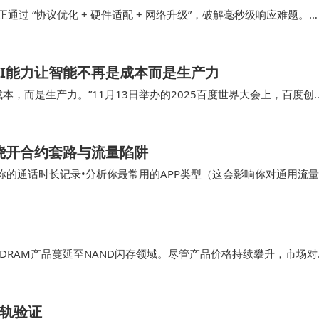
AI眼镜，认为其得益于大模型技术的推动，已成为大厂商业化
通过 “协议优化 + 硬件适配 + 网络升级”，破解毫秒级响应难题。
协同路径及场景落地效果，为…
缺。赵仲夏认为，拥有大模型、AI应用入口以及硬件生态的
AI能力让智能不再是成本而是生产力
已在智能眼镜领域有所布局，但三星、苹果、荣耀等品牌尚
本，而是生产力。”11月13日举办的2025百度世界大会上，百度创
机结合，“让AI成为企业发展和个人成长的
入竞争。整体来看，中国智能眼镜市场增速可观，IDC预测2
1%。小米AI眼镜的火爆销售也证明了市场的潜力。
，绕开合约套路与流量陷阱
查你的通话时长记录•分析你最常用的APP类型（这会影响你对通用流量
指出，尽管供应链在量产与制造方面没有问题，但用户的接
自己需要什么样规模的套餐了。 •典型代…
用场景主要集中在拍摄、录音、翻译等功能上，存在同质化
为首饰、潮玩等形态，如me
ta与奢侈品牌的联名款、老凤
RAM产品蔓延至NAND闪存领域。尽管产品价格持续攀升，市场对
早会到来，智能眼镜将成为日常生活中的常见物品。
行业分析指出，DRAM与NAND闪存的短缺局面短期内难以缓解，
在轨验证