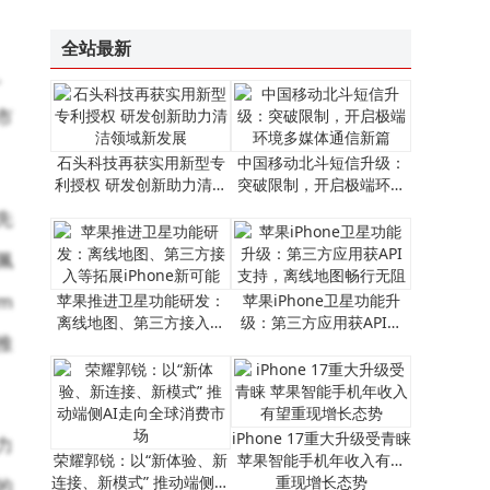
未来十年科技新图景：智能硬件跃迁、AI赋能与网络无感化变革
全站最新
。
市
石头科技再获实用新型专
中国移动北斗短信升级：
利授权 研发创新助力清洁
突破限制，开启极端环境
领域新发展
多媒体通信新篇
先
佩
m
苹果推进卫星功能研发：
​苹果iPhone卫星功能升
离线地图、第三方接入等
级：第三方应用获API支
推
拓展iPhone新可能
持，离线地图畅行无阻​
iPhone 17重大升级受青睐
力
荣耀郭锐：以“新体验、新
苹果智能手机年收入有望
连接、新模式” 推动端侧AI
重现增长态势
的