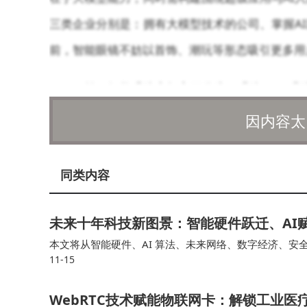
三类企业分别是：拥有大模型技术的公司、掌握A
前，智能眼镜不妨以首饰、潮玩等形态吸引更多用
目前，智能眼镜市场主要分为AI眼镜、AR眼镜
摄+AI领域；雷鸟、Rokid、XREAL则主要布
因内容太
眼镜。作为互联网巨头的代表，阿里在小米之后公
EAL发布的XREAL One Pro，凭借其自研
同类内容
同样备受瞩目。
未来十年科技新图景：智能硬件跃迁、AI
尽管供应链端早已为“百镜大战”做好准备，
本文将从智能硬件、AI 算法、未来网络、数字经济、安
业链厂商如蔡司、明月、宝岛等早已开始备货AI
11-15
变得无形AI 成为能力底座数字经济成为主引擎安全体系
AI眼镜与AR眼镜哪种将率先打开市场，业内仍存在
WebRTC技术赋能物联网卡：解锁工业