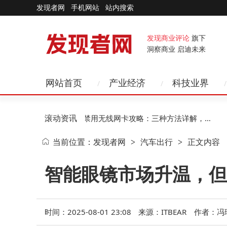
发现者网
手机网站
站内搜索
发现商业评论
旗下
洞察商业 启迪未来
网站首页
产业经济
科技业界
滚动资讯
I赋
11-15
企业禁用无线网卡攻略：三种方法详解，第
1
当前位置：
发现者网
汽车出行
正文内容
>
>
二种助企业高效管控风险
智能眼镜市场升温，但
时间：2025-08-01 23:08
来源：ITBEAR
作者：冯