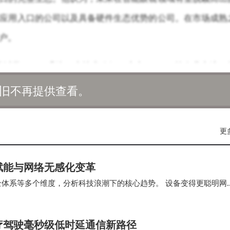
I应用入口的公司以及具备硬件生态优势的公司。在市场成熟
户。
以及AI+AR眼镜三大技术路径。小米、me
ta等企业专注于
局AR市场；同时，也有企业如雷鸟、雷神推出了兼具AI与AR功能
旧不再提供查看。
布了“哇哦”眼镜，但尚未开放真机体验。与谷歌深度合作的X
的光学引擎与空间计算芯片，在海外已取得不俗成绩，回归国内市场
更
赋能与网络无感化变革
但智能眼镜品牌并未如预期般井喷。赵仲夏观察到，传统眼镜
全体系等多个维度，分析科技浪潮下的核心趋势。 设备变得更聪明网
眼镜，但市场反应并未如预期热烈。对于智能眼镜的未来形态
成为关键支撑科技不是未来，而是现在正在发…
争议。小米等企业选择了AI眼镜路线，而XREAL等AR眼镜
医疗驾驶毫秒级低时延通信新路径