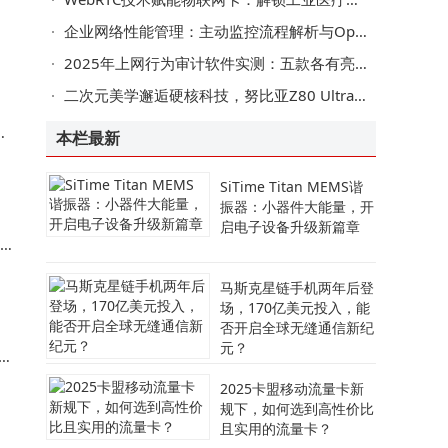
落
本
企业网络性能管理：主动监控流程解析与OpManager工具高效应用
​2025年上网行为审计软件实测：五款各有亮点，选对软件满足企业需求​
企
二次元美学邂逅硬核科技，努比亚Z80 Ultra洛天依限定版燃动年末市场
未
始
本栏最新
0
SiTime Titan MEMS谐
振器：小器件大能量，开
启电子设备升级新篇章
受
马斯克星链手机两年后登
现
场，170亿美元投入，能
否开启全球无缝通信新纪
祥
元？
2025卡盟移动流量卡新
规下，如何选到高性价比
且实用的流量卡？