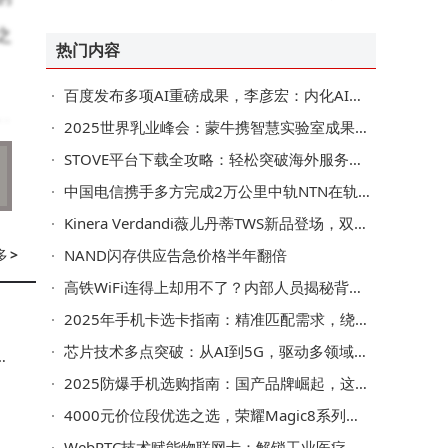
走向全球消费市场
之
热门内容
百度发布多项AI重磅成果，李彦宏：内化AI能力让智能不再是成本而是生产力
拍
2025世界乳业峰会：蒙牛携智慧实验室成果亮相，赋能全球乳业数智转型
STOVE平台下载全攻略：轻松突破海外服务器限制畅享游戏
的
中国电信携手多方完成2万公里中轨NTN在轨验证
R
Kinera Verdandi薇儿丹蒂TWS新品登场，双模连接续航持久，共赴听觉盛宴
后
多
>
NAND闪存供应告急价格半年翻倍
高铁WiFi连得上却用不了？内部人员揭秘背后技术挑战与实用技巧
2025年手机卡选卡指南：精准匹配需求，绕开合约套路与流量陷阱
产
芯片技术多点突破：从AI到5G，驱动多领域跨越式发展
络
，
2025防爆手机选购指南：国产品牌崛起，这些品牌功能与性价比兼备
厂
4000元价位段优选之选，荣耀Magic8系列性能影像AI全拉满
WebRTC技术赋能物联网卡：解锁工业医疗驾驶毫秒级低时延通信新路径