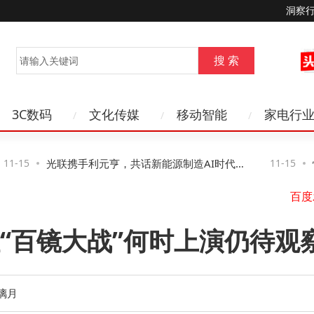
洞察
3C数码
文化传媒
移动智能
家电行
1-15
光联携手利元亨，共话新能源制造AI时代网
11-15
恒
络新路径与新机遇
得
“百镜大战”何时上演仍待观
璃月