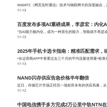
商也开始强调AI互动能力。赵仲夏更倾向于看好
WebRTC（网页实时通信）技术与物联网卡的深度融合，正
地AI的重要入口。
11-13
文基于行业实践，解析 WebRTC 技术原理、物联网卡
在智能眼镜的生态建设中，大模型技术不可或
百度发布多项AI重磅成果，李彦宏：内化
业将在竞争中占据先机。尽管智能手机厂商如小米
“当AI能力被内化，成为一种原生的能力，智能就不再是成
11-13
人李彦宏演讲时表示，更应关心如何让AI跟每一项任务有
正式进军。随着市场逐步成熟，这类厂商很可能加
25年出货量将达到290.7万台，同比增长121.
2025年手机卡选卡指南：精准匹配需求
•在运营商APP中查看过去三个月的平均流量使用量•检
然而，智能眼镜市场仍需进一步培育。赵仲夏
11-13
和定向流量的需求）有了这些数据，你就能更准确地判断
度与消费习惯仍需时间培养。目前，AI眼镜的应
NAND闪存供应告急价格半年翻倍
象。为了吸引用户，厂商们正尝试将智能眼镜打造
近日，存储芯片市场正经历一场前所未有的供应风暴，从D
的适老化AI眼镜等。赵仲夏预计，“百镜大战”迟
11-12
存储器的需求却呈现逆势增长态势，供需矛盾进一步加剧。
甚至可能长期持续。
中国电信携手多方完成2万公里中轨NTN