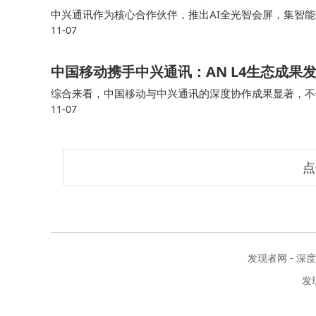
中兴通讯作为核心合作伙伴，推出AI全光智会屏，集智
11-07
的技术引领力。 中兴通讯AI全光智会屏以全光网络为数
中国移动携手中兴通讯：AN L4生态成
综合来看，中国移动与中兴通讯的深度协作成果显著，不仅通
11-07
念落地为可复用的运营方案，更依托“无线数智人家族”三
点
发现者网 - 深
发