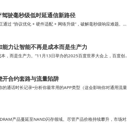
医疗驾驶毫秒级低时延通信新路径
通过 “协议优化 + 硬件适配 + 网络升级”，破解毫秒级响应难题。
协同路径及场景落地效果，为…
AI能力让智能不再是成本而是生产力
本，而是生产力。”11月13日举办的2025百度世界大会上，百度创
机结合，“让AI成为企业发展和个人成长的
，绕开合约套路与流量陷阱
查你的通话时长记录•分析你最常用的APP类型（这会影响你对通用流量
自己需要什么样规模的套餐了。 •典型代…
RAM产品蔓延至NAND闪存领域。尽管产品价格持续攀升，市场对
行业分析指出，DRAM与NAND闪存的短缺局面短期内难以缓解，