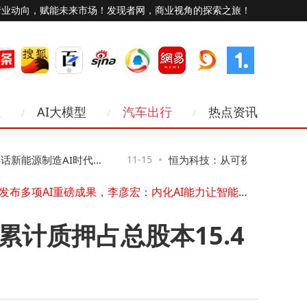
行业动向，赋能未来市场！发现者网，商业视角的探索之旅！
业
AI大模型
汽车出行
热点资讯
​小米王化回应“小米通话”停运：业务聚焦调整，与通话功能无关​
未来十年科技新图景：智能硬件跃迁、AI赋能与网络无感化变革
新能源制造AI时代网
11-15
恒为科技：从可视化到智算，让复
WebRTC技术赋能物联网卡：解锁工业医疗驾驶毫秒级低时延通信新路径
百度发布多项AI重磅成果，李彦宏：内化AI能力让智能不再是成本而是生产力
得见、管得住”
2025年手机卡选卡指南：精准匹配需求，绕开合约套路与流量陷阱
NAND闪存供应告急价格半年翻倍
累计质押占总股本15.4
中国电信携手多方完成2万公里中轨NTN在轨验证
Kinera Verdandi薇儿丹蒂TWS新品登场，双模连接续航持久，共赴听觉盛宴
智云上海赋能链家：AI与数据驱动，智慧门店焕新城市服务生态
苹果手机通讯录丢失别慌！5个实用方法帮你轻松找回联系人
​小米王化回应“小米通话”停运：业务聚焦调整，与通话功能无关​