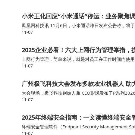
​小米王化回应“小米通话”停运：业务聚焦
凤凰网科技讯 11月6日，小米通话昨日发布公告称，将于
11-07
对此，小米公关负责人王化发文表示：“小米通话”作为小
2025企业必看！六大上网行为管理举措，
上网行为管理，简单来说，就是对员工在工作时间内使用
11-07
手机和平板电脑等移动设备的上网行为管理也变得尤为重要
广州极飞科技大会发布多款农业机器人 助
大会现场，极飞科技创始人兼 CEO彭斌发布了P系列202
11-07
仪等农业机器人产品，全面展示了新一代智慧农业设施及
2025年终端安全指南：一文读懂终端安全
终端安全管理软件（Endpoint Security Managem
11-07
标是防止未经授权的访问、数据泄露以及恶意软件的传播