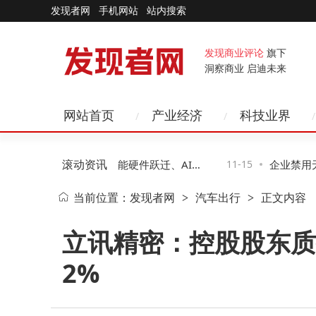
发现者网
手机网站
站内搜索
发现商业评论
旗下
洞察商业 启迪未来
网站首页
产业经济
科技业界
滚动资讯
来十年科技新图景：智能硬件跃迁、AI赋
11-15
企业禁用无
当前位置：
发现者网
汽车出行
正文内容
>
>
与网络无感化变革
二种助企业
立讯精密：控股股东质押
2%