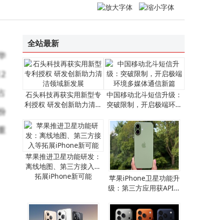
未来十年科技新图景：智能硬件跃迁、AI赋能与网络无感化变革
全站最新
华
2
占
石头科技再获实用新型专
中国移动北斗短信升级：
利授权 研发创新助力清洁
突破限制，开启极端环境
份
领域新发展
多媒体通信新篇
重
苹果推进卫星功能研发：
离线地图、第三方接入等
拓展iPhone新可能
​苹果iPhone卫星功能升
级：第三方应用获API支
持，离线地图畅行无阻​