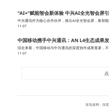
“AI+”赋能智会新体验 中兴AI全光智会
中兴通讯作为核心合作伙伴，推出AI全光智会屏，集智
11-07
的技术引领力。 中兴通讯AI全光智会屏以全光网络为数
中国移动携手中兴通讯：AN L4生态成
综合来看，中国移动与中兴通讯的深度协作成果显著，不仅通
11-07
念落地为可复用的运营方案，更依托“无线数智人家族”三
点
发现者网 - 深