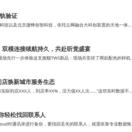
在轨验证
科技以及北京捷蜂创智科技，依托云网融合大科创装置的天地一体
轨卫星条件下的在轨技术验证。这一突破性成果为远洋、极地等特殊
技术基础。
品登场，双模连接续航持久，共赴听觉盛宴
来到现场先行一步体验这支旗舰TWS新品：现场共安排了两款配色的样机
这个配色，低调奢华、质感非凡。 虽说…
门店焕新城市服务生态
际到店XXX人，到店率XX%，活力值XX人次……”这些实时数据不
双重提升。 更令人振奋的是，“智慧…
你轻松找回联系人
Cloud对通讯录进行备份，要找回丢失的联系人，就需依靠专业数据恢
录好友就特别轻松，直接一键恢复就搞定了…