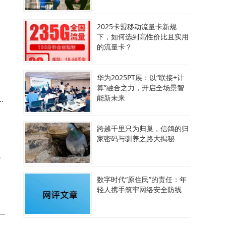
2025卡盟移动流量卡新规
下，如何选到高性价比且实用
卫
的流量卡？
场
华为2025PT展：以“联接+计
算”融合之力，开启全场景智
能新未来
供
跨越千里只为归巢，信鸽的归
家密码与驯养之路大揭秘
仅
数字时代“原住民”的责任：年
轻人携手筑牢网络安全防线