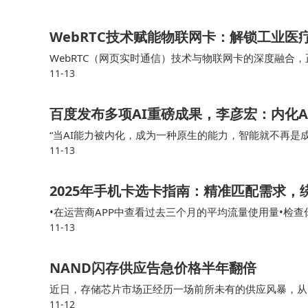
WebRTC技术赋能物联网卡：解锁工业
WebRTC（网页实时通信）技术与物联网卡的深度融合，正
11-13
文基于行业实践，解析 WebRTC 技术原理、物联网卡
百度发布多项AI重磅成果，李彦宏：内化
“当AI能力被内化，成为一种原生的能力，智能就不再是成
11-13
人李彦宏演讲时表示，更应关心如何让AI跟每一项任务有
2025年手机卡选卡指南：精准匹配需求
•在运营商APP中查看过去三个月的平均流量使用量•检
11-13
和定向流量的需求）有了这些数据，你就能更准确地判断
NAND闪存供应告急价格半年翻倍
近日，存储芯片市场正经历一场前所未有的供应风暴，从D
11-12
存储器的需求却呈现逆势增长态势，供需矛盾进一步加剧。