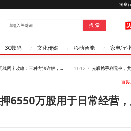
洞察
3C数码
文化传媒
移动智能
家电行
线网卡攻略：三种方法详解，第
11-15
光联携手利元亨，共话
高效管控风险
络新路径与新机遇
6550万股用于日常经营，