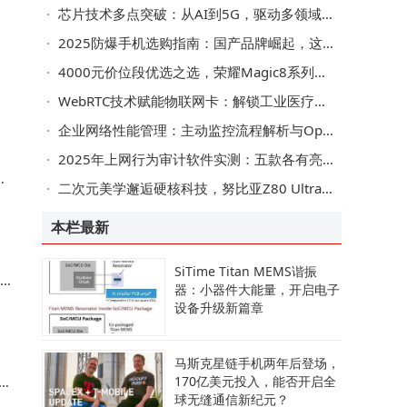
芯片技术多点突破：从AI到5G，驱动多领域跨越式发展
2025防爆手机选购指南：国产品牌崛起，这些品牌功能与性价比兼备
4000元价位段优选之选，荣耀Magic8系列性能影像AI全拉满
本
WebRTC技术赋能物联网卡：解锁工业医疗驾驶毫秒级低时延通信新路径
企业网络性能管理：主动监控流程解析与OpManager工具高效应用
​2025年上网行为审计软件实测：五款各有亮点，选对软件满足企业需求​
始
二次元美学邂逅硬核科技，努比亚Z80 Ultra洛天依限定版燃动年末市场
本栏最新
SiTime Titan MEMS谐振
器：小器件大能量，开启电子
设备升级新篇章
马斯克星链手机两年后登场，
170亿美元投入，能否开启全
球无缝通信新纪元？