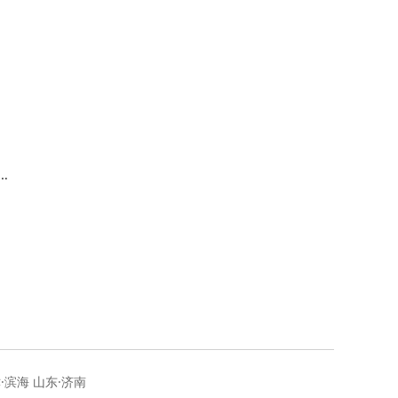
中
概
·滨海 山东·济南