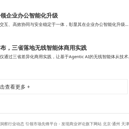
屏引领企业办公智能化升级
能交互、高效协同与安全稳定于一体，彰显其在企业办公智能化升级
字底座，深度融合AI智能计算、高端音视频处理…
果发布，三省落地无线智能体商用实践
过三省差异化商用实践，让基于Agentic AI的无线智能体从技术
层架构，构建起AI+运维的全流程…
击查看更多 +
度洞察行业动态 引领市场先锋平台 - 发现商业评论旗下网站 北京·通州 天津