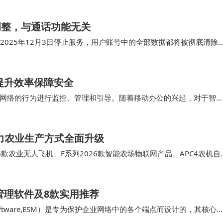
调整，与通话功能无关​
2025年12月3日停止服务，用户账号中的全部数据都将被彻底清除
米即时通讯应用“米聊”的一项功能，…
提升效率保障安全
网络的行为进行监控、管理和引导。随着移动办公的兴起，对于智
。 对企业来说，上网行为管理不是 “一次性…
力农业生产方式全面升级
6款农业无人飞机、F系列2026款智能农场物联网产品、APC4农机自
其应用场景。 值得一提的是，…
管理软件及8款实用推荐
ent Software,ESM）是专为保护企业网络中的各个端点而设计的，其核心
。 …