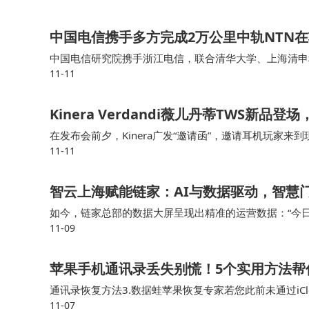
甚至可能长期持续。
中国电信携手多方完成2万公里中轨NTN
中国电信研究院携手浙江电信，联合清华大学、上海清申
11-11
星试验能力，成功实现了NTN（非地面网络）制式在中
景的通信需求，以及6G天地一体组网的发展奠定了关键
Kinera Verdandi薇儿丹蒂TWS新
在发布会前夕，Kinera广发“邀请函”，邀请耳机玩家
11-11
试玩，分别是寰宇黑和阙夜紫，我自己就比较喜欢寰宇黑
智云上海赋能链家：AI与数据驱动，智慧
如今，链家总部的数据大屏呈现出精准的运营数据：“今日实
11-09
勾勒出门店运营的新图景，更推动着服务效能与客户体验的
苹果手机通讯录丢失别慌！5个实用方法帮
通讯录恢复方法3.数据蛙苹果恢复专家若您此前未通过i
11-07
复工具。要是你之前在手机上备份过通讯录，那找回通讯