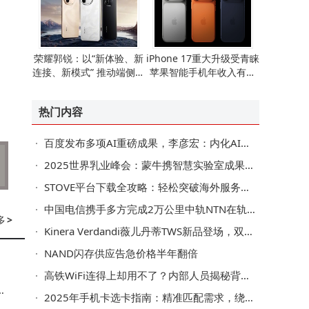
荣耀郭锐：以“新体验、新
iPhone 17重大升级受青睐
连接、新模式” 推动端侧AI
苹果智能手机年收入有望
走向全球消费市场
重现增长态势
热门内容
百度发布多项AI重磅成果，李彦宏：内化AI能力让智能不再是成本而是生产力
2025世界乳业峰会：蒙牛携智慧实验室成果亮相，赋能全球乳业数智转型
STOVE平台下载全攻略：轻松突破海外服务器限制畅享游戏
中国电信携手多方完成2万公里中轨NTN在轨验证
多
>
Kinera Verdandi薇儿丹蒂TWS新品登场，双模连接续航持久，共赴听觉盛宴
NAND闪存供应告急价格半年翻倍
高铁WiFi连得上却用不了？内部人员揭秘背后技术挑战与实用技巧
络
2025年手机卡选卡指南：精准匹配需求，绕开合约套路与流量陷阱