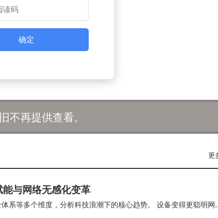
确定
旧不再提供查看。
更
赋能与网络无感化变革
全体系等多个维度，分析科技浪潮下的核心趋势。 设备变得更聪明网
成为关键支撑科技不是未来，而是现在正在发…