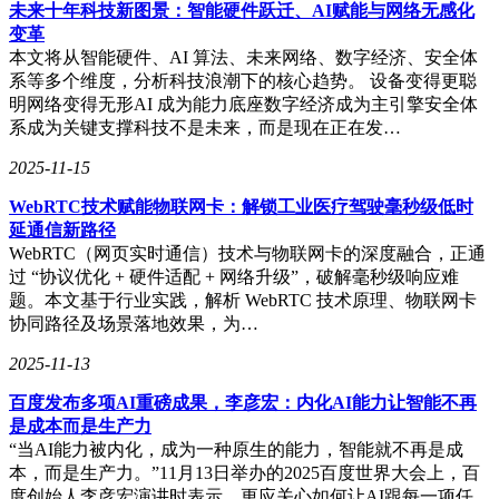
未来十年科技新图景：智能硬件跃迁、AI赋能与网络无感化
也表示，去哪儿旅行将继续努力，为旅客提供更优质的服务和
变革
更丰富的旅游产品。
本文将从智能硬件、AI 算法、未来网络、数字经济、安全体
系等多个维度，分析科技浪潮下的核心趋势。 设备变得更聪
酷航作为新加坡航空集团旗下的低成本航空公司，自2012年首
明网络变得无形AI 成为能力底座数字经济成为主引擎安全体
飞以来，已为超过8200万名旅客提供服务。其全球航线网络覆
系成为关键支撑科技不是未来，而是现在正在发…
盖71个目的地，遍及亚太、中东和欧洲的15个国家和地区。酷
航以独特的态度——酷航精神，提供安全、可靠、实惠的旅行
2025-11-15
体验，鼓励人们拥抱旅行的无限可能并寻求新的体验。
WebRTC技术赋能物联网卡：解锁工业医疗驾驶毫秒级低时
通过此次与去哪儿旅行的联合报告发布，酷航进一步展示了其
延通信新路径
在年轻人旅游市场中的洞察力和创新能力。未来，酷航将继续
WebRTC（网页实时通信）技术与物联网卡的深度融合，正通
携手行业伙伴，推动文化交流，赋予旅行更丰富的社会价值和
过 “协议优化 + 硬件适配 + 网络升级”，破解毫秒级响应难
意义。
题。本文基于行业实践，解析 WebRTC 技术原理、物联网卡
协同路径及场景落地效果，为…
2025-11-13
百度发布多项AI重磅成果，李彦宏：内化AI能力让智能不再
是成本而是生产力
“当AI能力被内化，成为一种原生的能力，智能就不再是成
本，而是生产力。”11月13日举办的2025百度世界大会上，百
度创始人李彦宏演讲时表示，更应关心如何让AI跟每一项任