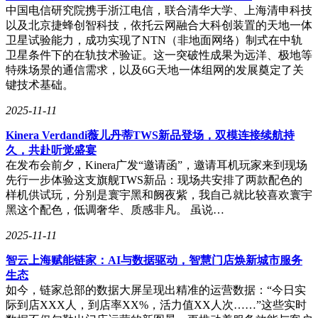
中国电信研究院携手浙江电信，联合清华大学、上海清申科技
以及北京捷蜂创智科技，依托云网融合大科创装置的天地一体
卫星试验能力，成功实现了NTN（非地面网络）制式在中轨
卫星条件下的在轨技术验证。这一突破性成果为远洋、极地等
特殊场景的通信需求，以及6G天地一体组网的发展奠定了关
键技术基础。
2025-11-11
Kinera Verdandi薇儿丹蒂TWS新品登场，双模连接续航持
久，共赴听觉盛宴
在发布会前夕，Kinera广发“邀请函”，邀请耳机玩家来到现场
先行一步体验这支旗舰TWS新品：现场共安排了两款配色的
样机供试玩，分别是寰宇黑和阙夜紫，我自己就比较喜欢寰宇
黑这个配色，低调奢华、质感非凡。 虽说…
2025-11-11
智云上海赋能链家：AI与数据驱动，智慧门店焕新城市服务
生态
如今，链家总部的数据大屏呈现出精准的运营数据：“今日实
际到店XXX人，到店率XX%，活力值XX人次……”这些实时