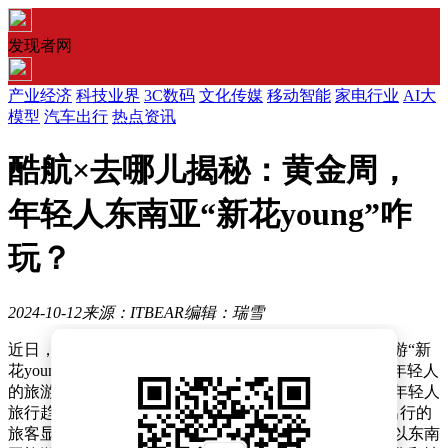
发现者网
产业经济
科技业界
3C数码
文化传媒
移动智能
家电行业
AI大
模型
汽车出行
热点资讯
酷航×去哪儿揭秘：黄金周，
年轻人东南亚“新花young”咋
玩？
2024-10-12
来源：ITBEAR
编辑：瑞雪
近日，酷航与去哪儿旅行联合发布了《当代年轻人出境游“新
花young”》报告，深入分析了本年度及十一黄金周假期年轻人
的旅游消费新趋势。报告显示，受多项免签政策影响，年轻人
旅行趋势呈现出更灵活、即兴的特点，出发前7天预订出行的
旅客显著增加。非一线城市旅客出境游增速尤为显著，以东南