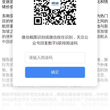
亚旅游消费行为为例，反映出年轻一代对个性化、多元化和情
绪价值的强烈追求。
东南亚旅游市场因免签政策利好而全面复苏，新马泰成为热门
目的地。新加坡作为东南亚重要的旅行枢纽，其与中国之间的
航班量已恢复至疫情前水平甚至更高。酷航作为中国内地与新
加坡之间直飞航点最多的航空公司，为旅客提供了直飞新加坡
的便利，并可转机至东南亚30多个目的地。十一期间，酷航从
微信截图识别或微信按住识别，关注公
中国前往新加坡的航班客座率达到高峰。
众号回复数字
1
获得阅读码
报告还显示，年轻人在目的地选择上更倾向于小众旅游地，旅
行方式上则偏爱沉浸式海岛旅行或与大自然亲密接触的户外体
验。例如，经新加坡中转的海岛目的地中，马来西亚亚庇的旅
确定
客数量大幅增长。同时，东南亚小众目的地如马来西亚古晋、
印度尼西亚龙目岛等，也吸引了众多年轻旅客。酷航积极布局
东南亚小众目的地，为出境游探索更多可能性。
酷航中国区总经理沈业焕表示，酷航以新加坡为枢纽，为中国
内地旅客提供直飞新加坡的航线，并连接至更广泛的东南亚目
的地。未来，酷航将继续拓展全球航线网络，满足旅客个性化
和多样化的旅行需求。去哪儿网广告营销业务部总裁王靖女士