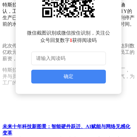
特斯拉柏林超级工厂的工会主席Michaela Schmitz向媒体确
认，工厂的机器已经过全面检查并安全投入运营，Model Y的
生产已经恢复。然而，目前尚不清楚生产是否已经恢复到停产
前的水平，有报道指出，完全恢复生产可能还需要一段时间。
微信截图识别或微信按住识别，关注公
众号回复数字
1
获得阅读码
此次停产给特斯拉带来了一定的经济损失，据估计可能达到数
亿欧元。尽管如此，特斯拉在停产期间仍然全额支付了员工的
薪资，保障了员工的生活和工作权益。
特斯拉CEO马斯克在工厂恢复生产之际亲临柏林超级工厂，
并与员工进行了亲切交流。这一举措无疑将提振员工士气，为
确定
工厂的未来发展注入新的活力。
未来十年科技新图景：智能硬件跃迁、AI赋能与网络无感化
变革