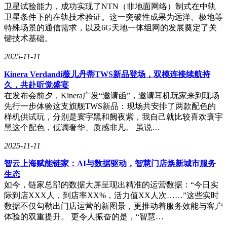
卫星试验能力，成功实现了NTN（非地面网络）制式在中轨
卫星条件下的在轨技术验证。这一突破性成果为远洋、极地等
特殊场景的通信需求，以及6G天地一体组网的发展奠定了关
键技术基础。
2025-11-11
Kinera Verdandi薇儿丹蒂TWS新品登场，双模连接续航持
久，共赴听觉盛宴
在发布会前夕，Kinera广发“邀请函”，邀请耳机玩家来到现场
先行一步体验这支旗舰TWS新品：现场共安排了两款配色的
样机供试玩，分别是寰宇黑和阙夜紫，我自己就比较喜欢寰宇
黑这个配色，低调奢华、质感非凡。 虽说…
2025-11-11
智云上海赋能链家：AI与数据驱动，智慧门店焕新城市服务
生态
如今，链家总部的数据大屏呈现出精准的运营数据：“今日实
际到店XXX人，到店率XX%，活力值XX人次……”这些实时
数据不仅勾勒出门店运营的新图景，更推动着服务效能与客户
体验的双重提升。 更令人振奋的是，“智慧…