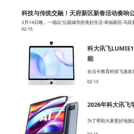
科技与传统交融！天府新区新春活动奏响
2月14日晚，一场以“公园城市的美好生活·幸福新区·
02-15
行。整场晚会展现了天府新区自践行公园城市理念以来所
科大讯飞LUMIE
能
在当今教育科技飞速发
知识。 科大讯飞LUM
02-15
学习中找到最适合自己
2026年科大讯
为了帮助大家更好地挑
提供一个全面的推荐指