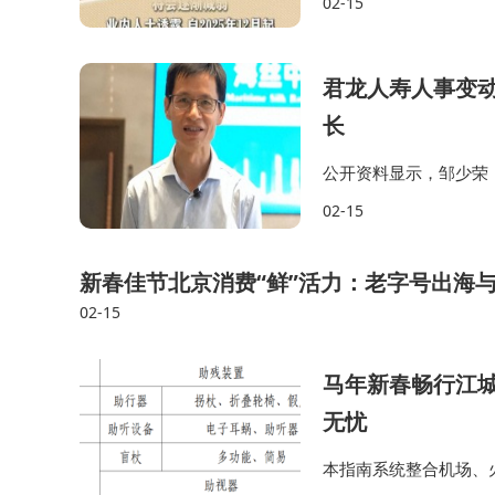
02-15
甚至不再需要编程，AI
君龙人寿人事变
长
公开资料显示，邹少荣
集团。截至2025年四
02-15
为170.80%，最近两
新春佳节北京消费“鲜”活力：老字号出海
02-15
马年新春畅行江
无忧
本指南系统整合机场、