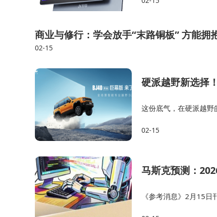
02-15
机，分别是科大讯飞人工
商业与修行：学会放手“末路铜板” 方能拥
02-15
硬派越野新选择！
这份底气，在硬派越野
正是这样一套全时四驱
02-15
了征服自然，不如说它是
马斯克预测：20
《参考消息》2月15日
6年底前实现”》。 美