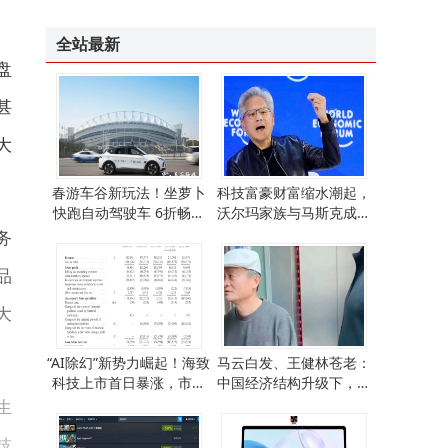
全站最新
盘
甚
大
春游车谷新玩法！坐萝卜
科技富豪财富缩水潮起，
快跑自动驾驶车 6折畅游
沃尔玛家族与马斯克成财
七大景区享专属福利
富新赢家
务
品
大
“AI除幻”新势力崛起！海致
马云白发、王健林苍老：
科技上市首日暴涨，市值
中国经济结构升级下，时
突破370亿港元
代红利悄然易主
生
技