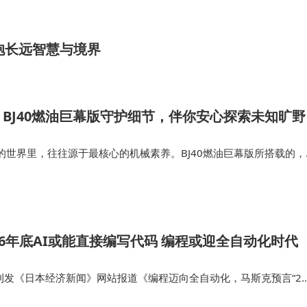
智能学习机T20、P30…
抱长远智慧与境界
BJ40燃油巨幕版守护细节，伴你安心探索未知旷野
的世界里，往往源于最核心的机械素养。BJ40燃油巨幕版所搭载的，
系统与三把差速锁的硬核组合。精髓在于那三把锁。与其说三把锁是
一种“备份”，是科技…
26年底AI或能直接编写代码 编程或迎全自动化时代
刊发《日本经济新闻》网站报道《编程迈向全自动化，马斯克预言“20
国企业家埃隆·马斯克在2月11日发布的视频中指出，到今年年底，我们