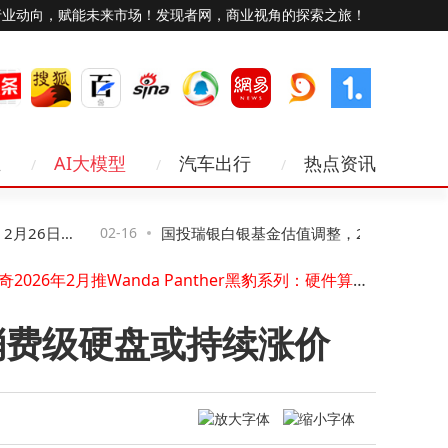
行业动向，赋能未来市场！发现者网，商业视角的探索之旅！
硬派越野新选择！BJ40燃油巨幕版守护细节，伴你安心探索未知旷野
业
AI大模型
汽车出行
热点资讯
24小时直播新闻：精密技术系统如何支撑不间断信息流服务？
科技富豪财富缩水潮起，沃尔玛家族崛起马斯克身家创新高
春成都：老字号“破圈”焕新 科技赋能解锁消费新体验
26日启
02-16
国投瑞银白银基金估值调整，2026年2月26
马云白发、王健林苍老：中国经济结构升级下，时代红利悄然易主
优理奇2026年2月推Wanda Panther黑豹系列：硬件算法双升级 性能跃升
日起自然人投资者可在线办补偿
科技与传统交融！天府新区新春活动奏响公园城市幸福乐章
科大讯飞LUMIE10 Pro学习机：AI赋能，个性化学习开启孩子无限潜能
消费级硬盘或持续涨价
2026年科大讯飞学习机怎么选？三款热门机型全方位对比助你决策
商业与修行：学会放手“末路铜板” 方能拥抱长远智慧与境界
硬派越野新选择！BJ40燃油巨幕版守护细节，伴你安心探索未知旷野
24小时直播新闻：精密技术系统如何支撑不间断信息流服务？