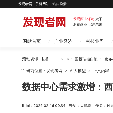
发现者网
手机网站
站内搜索
发现商业评论
旗下
洞察商业 启迪未来
网站首页
产业经济
科技业界
滚动资讯
券商投研“内卷”升级，电话会
02-16
国投瑞银白银LOF发布补
当前位置：
发现者网
AI大模型
正文内容
>
>
小投资者合法权益
数据中心需求激增：西
时间：2026-02-16 00:34
来源：天脉网
作者：钟