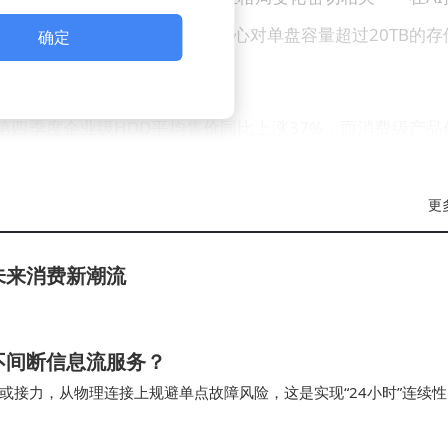
SD）挤压生存空间，但数据中心对单盘容量超过20TB的存
确定
23年第四季度企业级HDD平均售价同比上涨37%，而消费级产品
能分配失衡，普通消费者在装机或升级存储设备时面临选择
部企业持续加码数据中心市场，消费级存储产品的技术迭代
更
未来消费新潮流
不间断信息流服务？
接力，从物理连接上规避单点故障风险，这是实现“24小时”连续性
施，其持续运转的背后，是分布式架构、智能调度…