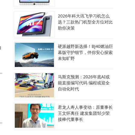
2026年科大讯飞学习机怎么
选？三款热门机型全方位对比
举
助你决策
硬派越野新选择！BJ40燃油巨
潜
幕版守护细节，伴你安心探索
未知旷野
收
马斯克预测：2026年底AI或
在
能直接编写代码 编程或迎全
自动化时代
君龙人寿人事变动：原董事长
王文怀离任 建发集团邹少荣
接棒代董事长
在