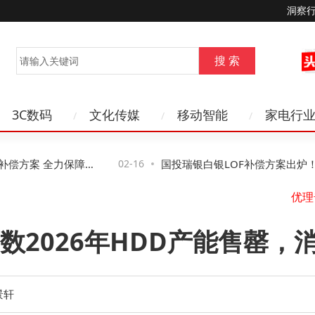
洞察
3C数码
文化传媒
移动智能
家电行
新
偿方案 全力保障中
02-16
国投瑞银白银LOF补偿方案出炉！2月
动，九成投资者有望获全额补偿
数2026年HDD产能售罄，
景轩