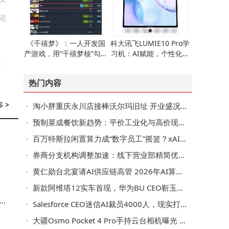
储
《千禧梦》：一人开发国
科大讯飞LUMIE10 Pro学
产游戏，用“千禧梦核”勾起
习机：AI赋能，个性化学
玩家集体电子乡愁
习开启孩子无限潜能
价
热门内容
受
速
多
>
淘小胖重庆永川店接棒沃尔玛旧址 开业盛况再掀区域商超热潮
预制菜成餐饮新趋势：平价工业化与高价现做将分庭抗礼
百万特斯拉闲置算力成“数字员工”摇篮？xAI人类模拟器计划引全球热议
券商分支机构调整加速：线下营业部精简优化 线上服务布局持续升级
黄仁勋台北宴请AI供应链高管 2026年AI算力市场“紧”中有“机”？
新款阿维塔12实车首现，华为BU CEO靳玉志试驾赞其驾控豪华智能全面升级
Salesforce CEO迷信AI裁员4000人，现实打脸后无奈返聘“回旋镖员工”
大疆Osmo Pocket 4 Pro手持云台相机曝光 延续经典设计搭载横排双摄