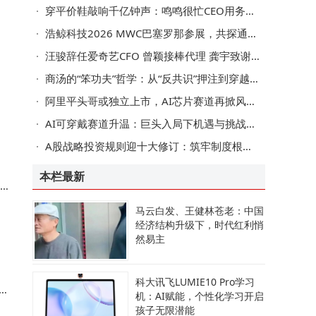
穿平价鞋敲响千亿钟声：鸣鸣很忙CEO用务实书写商业新范本
浩鲸科技2026 MWC巴塞罗那参展，共探通信行业智能生产力新路径
汪骏辞任爱奇艺CFO 曾颖接棒代理 龚宇致谢并寄望新财务篇章
商汤的“笨功夫”哲学：从“反共识”押注到穿越周期的硬底牌
阿里平头哥或独立上市，AI芯片赛道再掀风云，大厂布局新增长点
AI可穿戴赛道升温：巨头入局下机遇与挑战并存待破局
A股战略投资规则迎十大修订：筑牢制度根基 赋能中长期资金入市
本栏最新
马云白发、王健林苍老：中国
经济结构升级下，时代红利悄
然易主
科大讯飞LUMIE10 Pro学习
h
机：AI赋能，个性化学习开启
孩子无限潜能