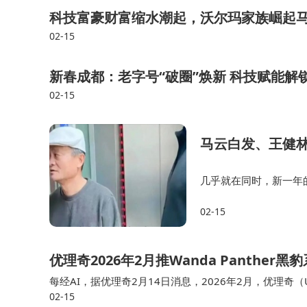
科技富豪财富缩水潮起，沃尔玛家族崛起
02-15
新春成都：老字号“破圈”焕新 科技赋能解
02-15
马云白发、王健
几乎就在同时，新一年
本身。 三、马云真正错
02-15
的是“时间”而在移动互
优理奇2026年2月推Wanda Panthe
每经AI，据优理奇2月14日消息，2026年2月，优理奇（U
02-15
er黑豹系列。该系列机器人在硬件和算法上实现全方位升