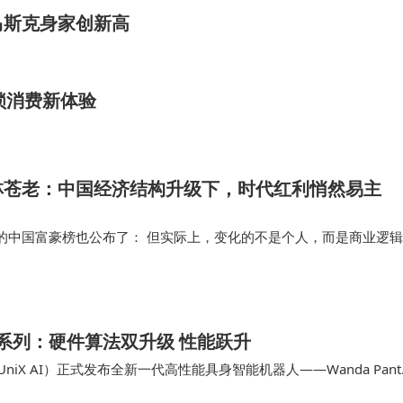
马斯克身家创新高
锁消费新体验
林苍老：中国经济结构升级下，时代红利悄然易主
的中国富豪榜也公布了： 但实际上，变化的不是个人，而是商业逻辑
过的，不是某个机会，而是一种时代电商解决的是“买东西” 内容解决
联网时代，最…
r黑豹系列：硬件算法双升级 性能跃升
niX AI）正式发布全新一代高性能具身智能机器人——Wanda Pant
级，在高度集成的…