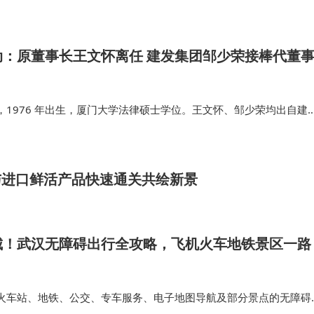
将直接编…
动：原董事长王文怀离任 建发集团邹少荣接棒代董
，1976 年出生，厦门大学法律硕士学位。王文怀、邹少荣均出自建
季度末，该公司核心偿付能力充足率为125.00%，综合偿付能力充足
次风险…
与进口鲜活产品快速通关共绘新景
城！武汉无障碍出行全攻略，飞机火车地铁景区一路
火车站、地铁、公交、专车服务、电子地图导航及部分景点的无障碍