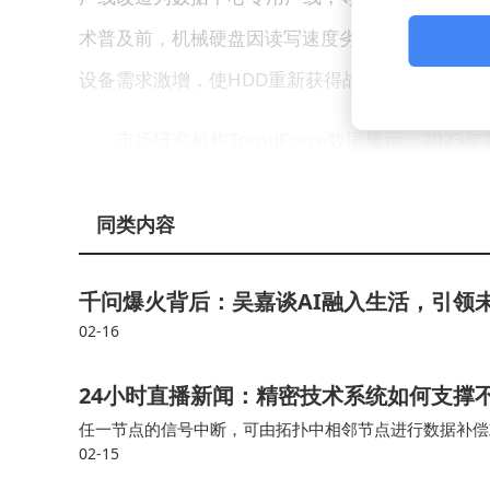
术普及前，机械硬盘因读写速度劣势被固态硬盘（S
设备需求激增，使HDD重新获得战略价值。
市场研究机构TrendForce数据显示，20
格涨幅不足5%。这种剪刀差效应直接导致厂商产
限和成本上升的双重困境。业内人士分析，随着头
同类内容
度可能进一步放缓。
千问爆火背后：吴嘉谈AI融入生活，引领
02-16
24小时直播新闻：精密技术系统如何支撑
任一节点的信号中断，可由拓扑中相邻节点进行数据补偿或
02-15
的基础硬件保障。这一转变的基础是庞大而精密的技术设