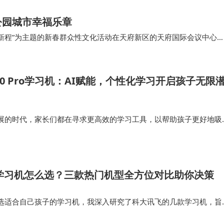
公园城市幸福乐章
马跃新程”为主题的新春群众性文化活动在天府新区的天府国际会议中心
取得的丰硕成果，为现场观众奉献了一场融…
10 Pro学习机：AI赋能，个性化学习开启孩子无限
展的时代，家长们都在寻求更高效的学习工具，以帮助孩子更好地吸
IE10 Pro结合前沿的人工智能技术，提供个性化学习方案，帮助孩子
的节奏。无论…
飞学习机怎么选？三款热门机型全方位对比助你决策
选适合自己孩子的学习机，我深入研究了科大讯飞的几款学习机，旨
南。 在这篇文章中，我将为大家推荐三款备受关注的科大讯飞学习