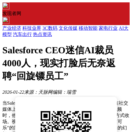
发现者网
产业经济
科技业界
3C数码
文化传媒
移动智能
家电行业
AI大
模型
汽车出行
热点资讯
Salesforce CEO迷信AI裁员
4000人，现实打脸后无奈返
聘“回旋镖员工”
2026-01-22
来源：天脉网
编辑：瑞雪
当Salesforce首席执行官马克·贝尼奥夫（Marc Benioff）在社交
媒体上兴奋地展示与马斯克人形机器人Optimus的互动视频
时，他或许未曾预料到这场"AI革命"会以如此戏剧性的方式收
场。视频中，这个被寄予厚望的机器人连"带他去厨房拿可
乐"的简单指令都无法完成，而正是这种对技术不切实际的幻