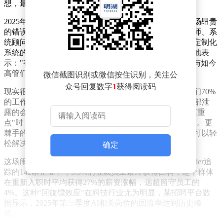
想，最终将这家客户关系管理巨头推向了尴尬的境地。
2025年初那场震惊业界的4000人大裁员，如今被证明是场昂贵
的错误。被解雇的包括大量与客户深度合作的业务分析师、系
统顾问和开发人员，他们掌握着亚马逊、沃尔玛等巨头定制化
系统的核心运维知识。贝尼奥夫当时在播客中轻描淡写地表
示："有了AI，我们需要更少的头脑"，这种傲慢的论调与如今
高管们承认"严重高估AI能力"的表态形成鲜明对比。
微信截图识别或微信按住识别，关注公
众号回复数字
1
获得阅读码
现实很快给出了残酷的答案。留在公司的员工发现，他们70%
的工作时间都花在修正AI的错误上——这个数字来自内部泄
露的会议纪要。当客户投诉AI给出的解决方案"完全偏离重
点"时，员工不得不花双倍时间安抚情绪并手动解决问题。更
棘手的是系统稳定性危机，那些被裁掉的资深工程师本可以轻
松解决的故障，现在却让整个技术团队疲于奔命。
确定
这场闹剧正在引发行业级震动。加拿大人力数据平台Visier追
踪的142家企业中，5.3%的被裁员工最终获得回聘，这个群体
在重新入职时平均获得27%的薪资涨幅，远超留守员工的
4%。这种"回旋镖效应"在科技行业尤为明显，某招聘平台数
据显示，2025年第三季度AI相关岗位的回流率达到历史峰
值。