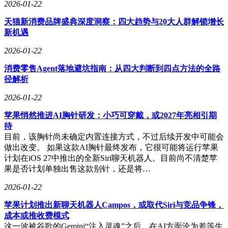
的，永远是那些将技术融入现实业务逻辑的企业。
2026-01-22
天猫新消费品牌盛典深度洞察：四大趋势与20大人群解锁增长
新机遇
2026-01-22
消费零售Agent落地避坑指南：从四大判断到四点方法的全路
径解析
2026-01-22
苹果悄然推进AI胸针研发：小巧可穿戴，或2027年亮相引期
待
目前，该胸针尚未确定内置连接方式，不过后续开发中可能会
做出改变。 如果这款AI胸针最终发布，它很可能将运行苹果
计划在iOS 27中推出的全新Siri聊天机器人。目前尚不清楚苹
果是否计划单独出售这款别针，还是将…
2026-01-22
苹果计划推出新聊天机器人Campos，或取代Siri与竞品争锋，
成本或推收费模式
这一波被谷歌的Gemini“注入灵魂”之后，在AI方面沦为差等生