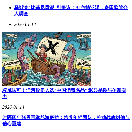
总经理等职务。2013年11月加入天骄生物后，历任执行董事兼
经理、董事长等职，现任公司董事长。同时，他还担任天久集
马斯克“比基尼风潮”引争议：AI色情泛滥，多国监管介
团执行董事兼总经理、圆天缘生物董事长等职务，在关联企业
入调查
中发挥核心领导作用。
2026-01-14
赵彤同样42岁，本科学历，职业经历聚焦于企业管理和工会工
作。她曾任职于北京首都机场海南航空行李查询部，后转入生
物技术领域，历任中食都庆（山东）生物技术有限公司办公室
副主任、副总经理、董事等职。2015年起担任山东天久实业集
团有限公司工会常务副主席，2023年10月至今任山东中晏科技
发展有限公司执行董事兼经理，2025年5月至8月短暂担任天骄
生物董事。
权威认可！洋河股份入选“中国消费名品” 彰显品质与创新实
力
2026-01-14
时隔四年张勇再掌舵海底捞：培养年轻团队，推动战略纠偏与
信心重建