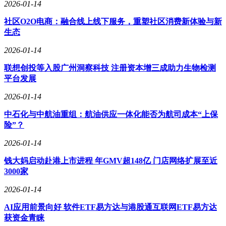
2026-01-14
社区O2O电商：融合线上线下服务，重塑社区消费新体验与新
生态
2026-01-14
联想创投等入股广州洞察科技 注册资本增三成助力生物检测
平台发展
2026-01-14
中石化与中航油重组：航油供应一体化能否为航司成本“上保
险”？
2026-01-14
钱大妈启动赴港上市进程 年GMV超148亿 门店网络扩展至近
3000家
2026-01-14
AI应用前景向好 软件ETF易方达与港股通互联网ETF易方达
获资金青睐