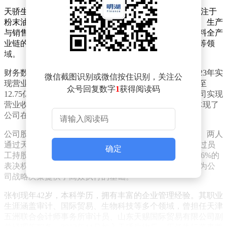
天骄生物成立于2004年12月，注册资本5103.39万元，专注于
粉末油脂、植物基产品、淀粉糖及其他固体饮料的研发、生产
与销售。经过近二十年的发展，公司已形成覆盖食品原料全产
业链的业务布局，产品广泛应用于食品加工、饮料制造等领
域。
财务数据显示，天骄生物近年来保持稳健增长态势。2023年实
微信截图识别或微信按住识别，关注公
现营业收入11.54亿元，净利润1.09亿元；2024年营收增至
众号回复数字
1
获得阅读码
12.75亿元，净利润提升至1.44亿元；2025年上半年，公司实现
营业收入5.8亿元，净利润5436.36万元。这一业绩表现体现了
公司在行业中的竞争力和市场拓展能力。
公司股权结构高度集中，实际控制人为张钊、赵彤夫妇。两人
通过天久集团间接持有公司82.39%的表决权，张钊还通过员
确定
工持股平台仁慧兴久、仁慧润久、仁慧天美间接控制1.96%的
表决权，合计控制公司84.35%的表决权。这种股权结构为公
司战略决策提供了高效执行的基础。
张钊现年42岁，本科学历，拥有丰富的企业管理经验。其职业
生涯涵盖审计、国际贸易、生物科技等多个领域，曾担任天津
五洲联合会计师事务所审计员、山东天赐国际贸易有限公司副