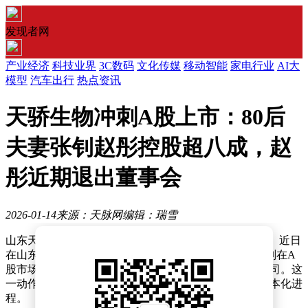
发现者网
产业经济
科技业界
3C数码
文化传媒
移动智能
家电行业
AI大
模型
汽车出行
热点资讯
天骄生物冲刺A股上市：80后
夫妻张钊赵彤控股超八成，赵
彤近期退出董事会
2026-01-14
来源：天脉网
编辑：瑞雪
山东天骄生物技术股份有限公司（以下简称“天骄生物”）近日
在山东证监局完成首次公开募股（IPO）辅导备案，计划在A
股市场上市，辅导机构选定为国泰海通证券股份有限公司。这
一动作标志着这家深耕生物技术领域的企业正式启动资本化进
程。