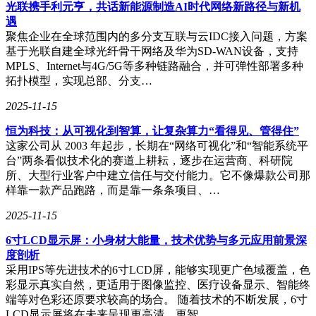
光联携手利元亨，共话新能源制造AI时代网络新路径与新机
遇
当常规方法失效时，第三方恢复软件可提供深度扫描服务。以
聚焦企业在全球范围内的多分支互联与云IDC接入问题，方案
数据蛙安卓恢复专家为例，该工具通过底层数据解析技术，能
基于光联自建全球光纤骨干网络及华为SD-WAN设备，支持
找回被覆盖或格式化的联系人信息。操作时需用数据线连接手
MPLS、Internet与4G/5G等多种链路融合，并可弹性部署多种
机与电脑，选择"深度扫描"模式，软件将遍历存储分区寻找残
拓扑模型，实现总部、分支…
留数据。实测显示，在删除后72小时内使用，恢复成功率可达
2025-11-15
83%。苹果用户可选择对应版本实现同样功能。
恒为科技：从可视化到智算，让复杂算力“看得见、管得住”
若仅需找回个别号码，通话记录可提供临时解决方案。进入手
这家公司从 2003 年起步，长期在“网络可视化”和“智能系统平
机通话界面，筛选目标联系人近期通话记录，点击号码右侧
台”两条看似技术化的赛道上耕耘，逐步在运营商、科研院
的"新建联系人"按钮即可保存。该方法适用于紧急联络场景，
所、大型行业客户中建立信任与交付能力。它不像爆款公司那
但无法恢复完整通讯录，建议作为临时补救措施。
样靠一款产品跑路，而是靠一条条项目、…
现代社交软件常自动读取通讯录权限，在微信、QQ等应用
2025-11-15
的"通讯录匹配"功能中，可能留存有部分联系人信息。进入好
友资料页查看"通过手机通讯录添加"标签，或直接搜索对方姓
6寸LCD显示屏：小身材大能量，技术优势与多元应用前景深
名，往往能找回关键号码。需注意隐私设置可能导致部分信息
度剖析
不可见。
采用IPS等先进技术的6寸LCD屏，能够实现更广色域覆盖，色
彩显示真实自然，更适用于图像监控、医疗设备显示、智能终
预防胜于治疗，建议用户建立三级备份体系：开启系统云同
端等对色彩还原要求较高的场合。 随着技术的不断发展，6寸
步、定期导出至电脑、重要号码单独加密存储。当遭遇数据丢
LCD显示屏将在未来呈现更高清、更智…