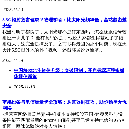
失时，优先尝试系统自带功能，再逐步使用专业工具，最后考
虑社交平台检索。掌握这些技巧后，通讯录危机将彻底成为过
2025-11-14
去式。
5.5G辐射危害健康？物理学者：比太阳光频率低，基站越密越
安全
我当时听了都愣了，太阳光那不是好东西吗，怎么还跟信号辐
射扯一块儿了？ 最有意思的是，他说大家都觉得基站多了辐
射就大，这完全是搞反了。之前吵得最凶的那个阿姨，现在天
天用5.5G跟外地的孙子视频，还跟邻居说这新基…
2025-11-14
中国移动北斗短信升级：突破限制，开启极端环境多媒
体通信新篇
2025-11-13
苹果设备与电信流量卡全攻略：从兼容到技巧，助你畅享无忧
网络
•运营商网络覆盖差异•手机版本支持频段不同•套餐类型与设
备性能不匹配最新的iPhone 14系列甚至已经支持电信的5GSA
组网，网速体验绝对令人惊艳！