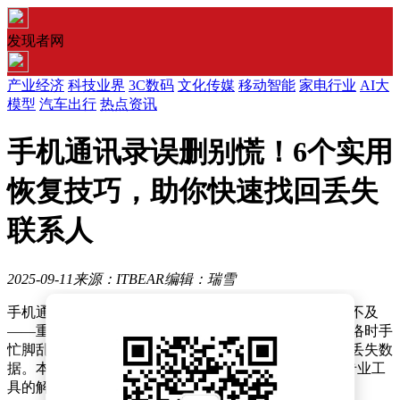
发现者网
产业经济
科技业界
3C数码
文化传媒
移动智能
家电行业
AI大
模型
汽车出行
热点资讯
手机通讯录误删别慌！6个实用
恢复技巧，助你快速找回丢失
联系人
2025-09-11
来源：ITBEAR
编辑：瑞雪
手机通讯录意外丢失联系人？这种突发状况总让人措手不及
——重要客户电话消失、家人号码找不到，甚至紧急联络时手
忙脚乱。其实不必慌张，通过科学方法完全能高效找回丢失数
据。本文整理了6种实用恢复技巧，涵盖从基础功能到专业工
具的解决方案，助你快速重建通讯网络。