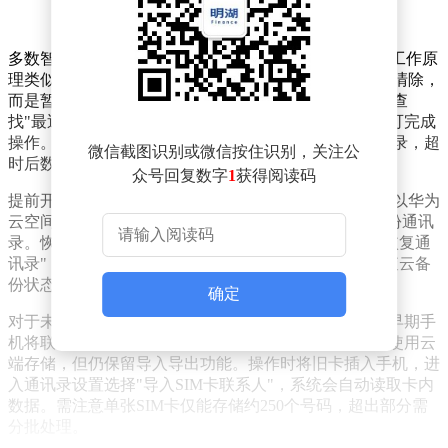
多数智能手机在通讯录设置中隐藏着"回收站"功能，其工作原
理类似电脑废纸篓。用户删除联系人后，数据不会立即清除，
而是暂存于系统缓冲区。恢复时只需进入通讯录设置，查
找"最近删除"或"回收站"选项，勾选需要恢复的号码即可完成
操作。值得注意的是，该功能通常保留30天内的删除记录，超
微信截图识别或微信按住识别，关注公
时后数据将被永久清除。
众号回复数字
1
获得阅读码
提前开启手机云同步功能是防范数据丢失的最佳策略。以华为
云空间、苹果iCloud为例，系统会在WiFi环境下自动备份通讯
录。恢复时仅需登录云账号，进入数据管理页面选择"恢复通
讯录"，即可将云端数据同步至本地。建议用户定期检查云备
份状态，确保联系人列表实时更新。
确定
对于未开启云备份的用户，SIM卡可能成为救命稻草。早期手
机将联系人存储在SIM卡物理芯片中，现代设备虽默认使用云
端存储，但仍保留导入导出功能。操作时将旧卡插入手机，进
入通讯录设置选择"导入SIM卡联系人"，系统会自动读取卡内
数据。需注意单张SIM卡仅能存储约250个号码，超出部分需
分批处理。