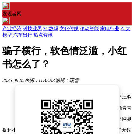
发现者网
产业经济
科技业界
3C数码
文化传媒
移动智能
家电行业
AI大
模型
汽车出行
热点资讯
骗子横行，软色情泛滥，小红
书怎么了？
2025-09-05
来源：ITBEAR
编辑：瑞雪
文 / 汪淼
美编 / 顾青青
出品 / 网界
提起小红书，这个曾经以“标记我的生活”为口号，吸引了无数