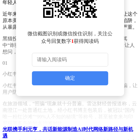
年轻人的生活方式社区，如今却麻烦不断。
近年来，小红书上骗子横行，软色情内容也屡禁不止，让这个
原本美好的平台变得乌烟瘴气。从虚假种草到各种诈骗陷阱，
从暴露、同性恋到违禁设备销售，小红书的问题越来越严重。
微信截图识别或微信按住识别，关注公
黑猫投诉平台数据显示，小红书近年以来投诉量飙升，其
众号回复数字
1
获得阅读码
中“诈骗”“售假”“虚假宣传”相关投诉占比超40%。这不禁让人
想问，小红书到底怎么了?
01
小红书成了骗子的“乐园”
确定
小红书上的骗局那真是五花八门，从虚假种草到各种诈骗，让
用户防不胜防。
在旅游领域，“照骗”现象就十分普遍。雷达财经曾报道称，云
南澄江一处普通红土地，经小红书博主包装后，被冠以“国内
唯一粉红沙滩”“99%人不知的秘境”等称号，甚至被拿来与印
尼科莫多岛的知名沙滩对比。
光联携手利元亨，共话新能源制造AI时代网络新路径与新机
大量用户被精美图文吸引前往，抵达后却发现实景与宣传严重
遇