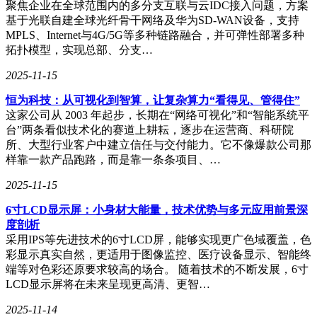
不符，不仅白耗时间与金钱，满心期待的旅行体验也彻底落
聚焦企业在全球范围内的多分支互联与云IDC接入问题，方案
空。
基于光联自建全球光纤骨干网络及华为SD-WAN设备，支持
MPLS、Internet与4G/5G等多种链路融合，并可弹性部署多种
拓扑模型，实现总部、分支…
消费领域的“低价陷阱”同样让消费者叫苦不迭。2024年8月，
2025-11-15
羊城晚报曝光了小红书平台上的大牌护肤品“临期打折”骗局。
恒为科技：从可视化到智算，让复杂算力“看得见、管得住”
平台内部分官方认证店铺，将原价近千元的兰蔻面霜、精华肌
这家公司从 2003 年起步，长期在“网络可视化”和“智能系统平
底液，以“72元到手”“128元捡漏”的超低价宣传，吸引追求性
台”两条看似技术化的赛道上耕耘，逐步在运营商、科研院
价比的爱美女性。
所、大型行业客户中建立信任与交付能力。它不像爆款公司那
样靠一款产品跑路，而是靠一条条项目、…
然而，多位消费者下单后发现，商家无法提供产品正品证明，
所谓“临期折扣”实则是“三无产品”的幌子。
2025-11-15
更令人不满的是，部分涉事店铺即便前一天因投诉被平台清
6寸LCD显示屏：小身材大能量，技术优势与多元应用前景深
退，第二天换个账号名称就能重新上线运营，小红书监管遭到
度剖析
质疑。
采用IPS等先进技术的6寸LCD屏，能够实现更广色域覆盖，色
彩显示真实自然，更适用于图像监控、医疗设备显示、智能终
端等对色彩还原要求较高的场合。 随着技术的不断发展，6寸
LCD显示屏将在未来呈现更高清、更智…
比消费诈骗更恶劣的，是针对特定人群的精准骗局。5月4日，
每日经济新闻报道，女子在“小红书”交了一个男朋友，“热
2025-11-14
恋”中被骗82万元!