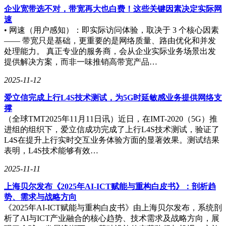
类不良内容并非偶发，而是常以隐蔽化、伪装化的形式出现在
企业宽带选不对，带宽再大也白费！这些关键因素决定实际网
用户首页推荐中，对平台生态及用户尤其是年轻群体的认知造
速
成负面影响。
• 网速（用户感知）：即实际访问体验，取决于 3 个核心因素
—— 带宽只是基础，更重要的是网络质量、路由优化和并发
其中最典型的一类，是打着“私人影院招募”旗号的帖子。这类
处理能力。 真正专业的服务商，会从企业实际业务场景出发
内容往往用极具诱惑力的关键词吸引关注，“日结1k”、“3-5达
提供解决方案，而非一味推销高带宽产品…
不溜”等。
2025-11-12
爱立信完成上行L4S技术测试，为5G时延敏感业务提供网络支
既刻意弱化了“私人影院”正常运营所需的服务职责，又以“高
撑
报酬、低门槛”精准戳中部分人群对兼职的需求，尤其容易吸
（全球TMT2025年11月11日讯）近日，在IMT-2020（5G）推
引缺乏社会经验、对工作性质判断力不足的年轻女性。
进组的组织下，爱立信成功完成了上行L4S技术测试，验证了
L4S在提升上行实时交互业务体验方面的显著效果。测试结果
小编曾随机点开一条此类招募信息，发现其文字内容的暗示性
表明，L4S技术能够有效…
极强：避开“观影服务”“场地管理”等正规工作描述，转而
用“有一定情伤”、“不娇气”等模糊表述营造暧昧语境，字里行
2025-11-11
间都在传递超出正常兼职范畴的潜在指向，让人不难察觉背后
可能隐藏的非正规服务。
上海贝尔发布《2025年AI-ICT赋能与重构白皮书》：剖析趋
势、需求与战略方向
《2025年AI-ICT赋能与重构白皮书》由上海贝尔发布，系统剖
析了AI与ICT产业融合的核心趋势、技术需求及战略方向，展
另有部分账号则以“跳舞分享”为伪装，实则在内容中变相宣扬