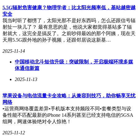
5.5G辐射危害健康？物理学者：比太阳光频率低，基站越密越
针对单身群体的“杀猪盘”在小红书上频繁出现。骗子会在小红
安全
书上打造“高富帅”“白富美”的人设，发一些健身、旅行、职场
我当时听了都愣了，太阳光那不是好东西吗，怎么还跟信号辐
的优质生活笔记，吸引单身用户关注。
射扯一块儿了？ 最有意思的是，他说大家都觉得基站多了辐
射就大，这完全是搞反了。之前吵得最凶的那个阿姨，现在天
然后就私信聊天，建立感情信任之后，再以“投资内部渠
天用5.5G跟外地的孙子视频，还跟邻居说这新基…
道”“家人急病”等理由诱导转账。
2025-11-14
中国移动北斗短信升级：突破限制，开启极端环境多媒
2024年8月，和讯网也报道了一起典型案例，单身女性宋某在
体通信新篇
小红书结识自称军官的王某，两人确定恋爱关系后，王某
以“代操作内部投资账户”为由引导宋某参与投资。
2025-11-13
宋某初期投入50万元获得小额盈利后放松警惕，后续不断加
投，甚至在王某“买黄金返利”的诱骗下持续转账，不到一个月
苹果设备与电信流量卡全攻略：从兼容到技巧，助你畅享无忧
便被骗走1900万元。
网络
•运营商网络覆盖差异•手机版本支持频段不同•套餐类型与设
02
备性能不匹配最新的iPhone 14系列甚至已经支持电信的5GSA
组网，网速体验绝对令人惊艳！
软色情泛滥，平台内容生态遭破坏
2025-11-12
除诈骗问题外，小红书平台的软色情乱象同样十分突出，且这