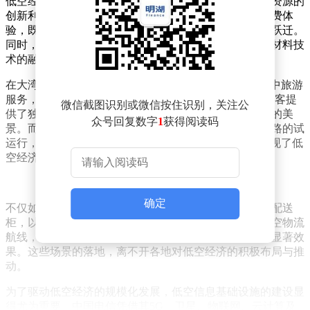
低空经济并非简单的飞行与产业的结合，而是通过空间资源的
创新利用，不断拓展消费场景的边界。它带来的新型消费体
验，既高品质又个性化，正引领着消费需求向更高层次跃迁。
同时，低空经济的发展也促进了航空技术与新能源、新材料技
术的融合，为产业结构的优化升级注入了新的活力。
在大湾区，深圳电信与中信海直携手推出的“翼起飞”空中旅游
服务，利用5G专网、AI视觉识别及实时通信技术，为游客提
微信截图识别或微信按住识别，关注公
供了独特的空中视角，让他们能够实时分享山海与城市的美
众号回复数字
1
获得阅读码
景。而在浙江松阳县，丽水首条低空无人机物流配送线路的试
运行，则成功破解了山区物流“最后一公里”的难题，展现了低
空经济在高效物流方面的巨大潜力。
确定
不仅如此，福州电信与城投公司合作部署的无人机智能配送
柜，以及陕西省西咸新区无人机试飞基地至秦创原的低空物流
航线，都进一步证明了低空经济在提升物流效率方面的显著效
果。这些场景的落地，离不开各地对低空经济的积极布局与推
动。
为了驱动低空经济的规模化发展，低空信息基础设施的建设显
得尤为重要。中国电信凭借其5G、卫星、物联网、云计算及