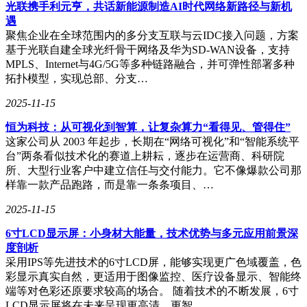
光联携手利元亨，共话新能源制造AI时代网络新路径与新机
人工智能等技术优势，全面升级打造了“通信、感知、智算”一
遇
体的低空智联网络。在江苏南京，南京电信与华为合作建成了
聚焦企业在全球范围内的多分支互联与云IDC接入问题，方案
业界最大规模的5G-A低空通信专网，有效解决了低空通信的
基于光联自建全球光纤骨干网络及华为SD-WAN设备，支持
难题。而在安徽铜陵，铜陵电信则构建了覆盖全市的低空通信
MPLS、Internet与4G/5G等多种链路融合，并可弹性部署多种
导航网络，为城市精细化治理提供了有力支持。
拓扑模型，实现总部、分支…
为了保障低空飞行的安全与规范，中国电信还推出了天翼低空
2025-11-15
卡，为无人机提供了专网、专卡、专号段等专属服务，从源头
上保障了飞行的可靠性与信息安全。同时，星瀚、星巡、星云
恒为科技：从可视化到智算，让复杂算力“看得见、管得住”
三大平台的升级，也构建了全面的监管服务体系，实现了低空
这家公司从 2003 年起步，长期在“网络可视化”和“智能系统平
飞行的可感、可知、可管。
台”两条看似技术化的赛道上耕耘，逐步在运营商、科研院
所、大型行业客户中建立信任与交付能力。它不像爆款公司那
低空经济的蓬勃发展，正不断重塑着我们的消费方式，并持续
样靠一款产品跑路，而是靠一条条项目、…
拓展着数智生活的边界。从应急通信到空中旅游，从高效物流
到城市治理，低空经济正逐步从“小众领域”走向“大众生活”，
2025-11-15
为我们带来了更加便捷、高效、智能的生活方式。
6寸LCD显示屏：小身材大能量，技术优势与多元应用前景深
度剖析
采用IPS等先进技术的6寸LCD屏，能够实现更广色域覆盖，色
彩显示真实自然，更适用于图像监控、医疗设备显示、智能终
端等对色彩还原要求较高的场合。 随着技术的不断发展，6寸
LCD显示屏将在未来呈现更高清、更智…