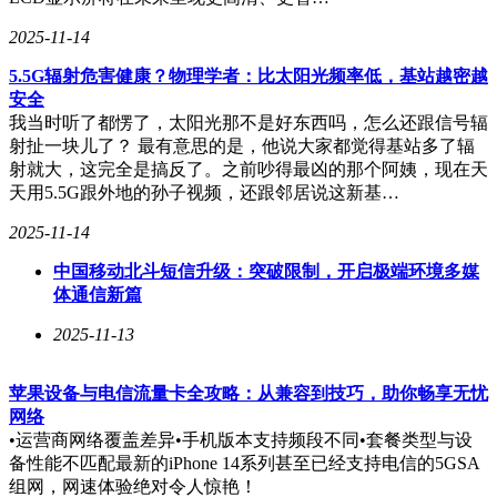
2025-11-14
5.5G辐射危害健康？物理学者：比太阳光频率低，基站越密越
安全
我当时听了都愣了，太阳光那不是好东西吗，怎么还跟信号辐
射扯一块儿了？ 最有意思的是，他说大家都觉得基站多了辐
射就大，这完全是搞反了。之前吵得最凶的那个阿姨，现在天
天用5.5G跟外地的孙子视频，还跟邻居说这新基…
2025-11-14
中国移动北斗短信升级：突破限制，开启极端环境多媒
体通信新篇
2025-11-13
苹果设备与电信流量卡全攻略：从兼容到技巧，助你畅享无忧
网络
•运营商网络覆盖差异•手机版本支持频段不同•套餐类型与设
备性能不匹配最新的iPhone 14系列甚至已经支持电信的5GSA
组网，网速体验绝对令人惊艳！