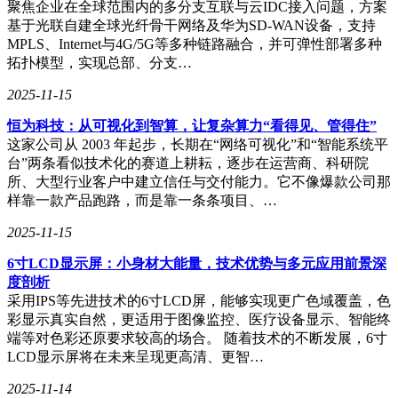
聚焦企业在全球范围内的多分支互联与云IDC接入问题，方案
人，展示了柔性屏手机、石墨烯手表等前沿科技产品。
基于光联自建全球光纤骨干网络及华为SD-WAN设备，支持
MPLS、Internet与4G/5G等多种链路融合，并可弹性部署多种
拓扑模型，实现总部、分支…
面对2020年的全球疫情，数博会转战云端，推出了“永不落幕
2025-11-15
的数博会——2020全球传播行动”，通过H5、MG动画、短视
频等新媒体手段，实现了超过1.3亿次的阅读量。2021年，“线
恒为科技：从可视化到智算，让复杂算力“看得见、管得住”
上+线下”融合模式进一步升级，“云会议”“云展览”“云洽谈”三
这家公司从 2003 年起步，长期在“网络可视化”和“智能系统平
驾马车并行，成功举办了26个线上论坛，展示了442个展品和
台”两条看似技术化的赛道上耕耘，逐步在运营商、科研院
493个视频，实现了全球资源的无缝链接。
所、大型行业客户中建立信任与交付能力。它不像爆款公司那
样靠一款产品跑路，而是靠一条条项目、…
2022年，数博会首次采用全线上举办模式，通过“网易瑶台”等
技术，实现了沉浸式参会体验。围绕“东数西算”、数据安全等
2025-11-15
前沿议题展开的“数谷论坛”，为国家数字经济发展战略提供了
实践建议。2023年，数博会首次设置海外联展主题展区，吸引
6寸LCD显示屏：小身材大能量，技术优势与多元应用前景深
了微软、松下储存等国际知名企业参展，华为盘古大模型、特
度剖析
斯拉“擎天柱”人形机器人等“黑科技”成为亮点。
采用IPS等先进技术的6寸LCD屏，能够实现更广色域覆盖，色
彩显示真实自然，更适用于图像监控、医疗设备显示、智能终
2024年，数博会以“数智共生：开创数字经济高质量发展新未
端等对色彩还原要求较高的场合。 随着技术的不断发展，6寸
来”为主题，吸引了来自全球10个国家的驻华使节及众多国际
LCD显示屏将在未来呈现更高清、更智…
企业参会。市场化运营的突出特点，使得参展参会企业超过
2025-11-14
3000家，创历史新高。华为、南方电网等企业联合生态伙伴亮