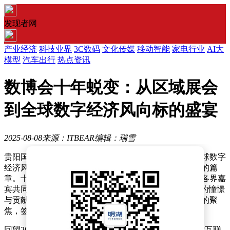
发现者网
产业经济
科技业界
3C数码
文化传媒
移动智能
家电行业
AI大
模型
汽车出行
热点资讯
数博会十年蜕变：从区域展会
到全球数字经济风向标的盛宴
2025-08-08
来源：ITBEAR
编辑：瑞雪
贵阳国际大数据产业博览会，一个从区域展会跃升至全球数字
经济风向标的传奇旅程，在过去十年间书写了令人瞩目的篇
章。十年前，首届数博会在贵阳拉开帷幕，犹如一场由各界嘉
宾共同筹备的“数据家宴”，每个人都带着自己对大数据的憧憬
与贡献。而今，这场盛宴已吸引了全球超过2000家媒体的聚
焦，签约金额实现从200亿到千亿级的飞跃。
回望2015年，数博会作为全球首个大数据主题展会，在“互联