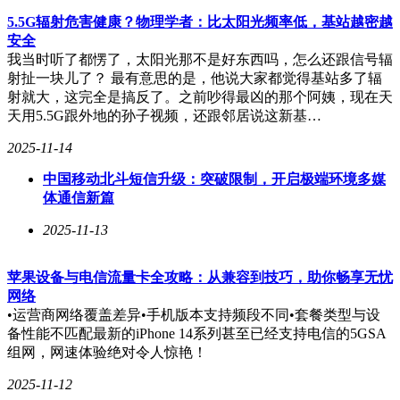
相，促成多个项目签约。2025年，数博会以“国际化、专业
5.5G辐射危害健康？物理学者：比太阳光频率低，基站越密越
化、产业化”为特色，重磅打造6大主题展馆，特别是在国际化
安全
方面，“数字丝绸之路”国际展区集结了30余家共建“一带一
我当时听了都愣了，太阳光那不是好东西吗，怎么还跟信号辐
路”沿线企业，带来了跨境合作的新机遇。
射扯一块儿了？ 最有意思的是，他说大家都觉得基站多了辐
射就大，这完全是搞反了。之前吵得最凶的那个阿姨，现在天
十年间，数博会见证的不仅是数字的增长，更是全球数字经济
天用5.5G跟外地的孙子视频，还跟邻居说这新基…
领域新技术、新产品、新方案和新应用的不断涌现。当参观者
走进2025年的数博会现场，与哈萨克斯坦数据工程师对话，通
2025-11-14
过AR眼镜操控“数据工厂”模型，体验L4级自动驾驶的平稳流
畅时，他们触碰到的，已远不止技术本身，而是数博会作
中国移动北斗短信升级：突破限制，开启极端环境多媒
为“首发高地”的全球影响力与引领地位。
体通信新篇
2025-11-13
苹果设备与电信流量卡全攻略：从兼容到技巧，助你畅享无忧
网络
•运营商网络覆盖差异•手机版本支持频段不同•套餐类型与设
备性能不匹配最新的iPhone 14系列甚至已经支持电信的5GSA
组网，网速体验绝对令人惊艳！
2025-11-12