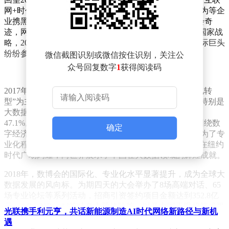
网+时代的数据安全与发展”的主题下，惠普、谷歌、华为等企
业携黑科技亮相，4万余名专业观众见证了这场西部展会奇
迹，网络点击量高达4.55亿次。随着大数据发展上升为国家战
略，2016年数博会升格为国家级展会，戴尔、微软等国际巨头
纷纷参展，展示了人工智能、云计算等前沿技术。
微信截图识别或微信按住识别，关注公
众号回复数字
1
获得阅读码
2017年，数博会以“数字经济引领新增长——开启数字化转
型”为主题，吸引了全球20个国家的500余名海外嘉宾，特别是
大数据、互联网领域的国际企业高管及专家，占比高达
47.1%。这一年，“十大黑科技”概念的首次发布，以及围绕数
确定
字经济、人工智能等前沿话题的高峰对话，让数博会成为了专
业化程度最高的国家展示平台之一。同年，“中国数谷”在纽约
时代广场闪耀，向世界展示了中国在大数据领域的辉煌成就。
2018年，数博会的国际化、专业化水平显著提升，成为全球大
数据发展的风向标。为期四天的大会举办了8场高端对话、65
场专业论坛等系列活动，招商引资签约项目金额达到352.8亿
元。AR、VR、AI等特色主题体验馆，以及中国天眼超算成果
光联携手利元亨，共话新能源制造AI时代网络新路径与新机
的首次亮相，让观众亲身体验到了大数据技术的魅力。2019
遇
年，数博会签约金额首次突破千亿大关，参会人数超过12.5万