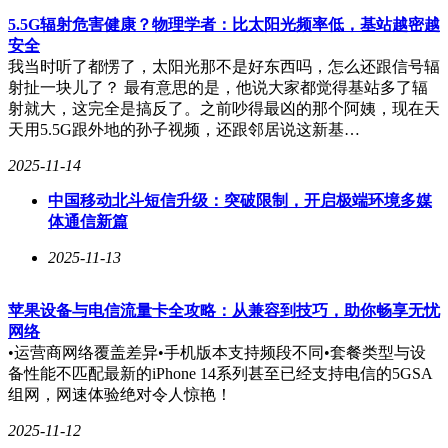
融媒体中心不仅是信息传播的新模式，更是科技与文化深度融
5.5G辐射危害健康？物理学者：比太阳光频率低，基站越密越
合的产物。它以其独特的优势，在信息传递、内容创造、用户
安全
交互等方面发挥着越来越重要的作用。通过对融媒体中心的深
我当时听了都愣了，太阳光那不是好东西吗，怎么还跟信号辐
入了解，我们能够更好地把握信息传播的脉络，在这个信息爆
射扯一块儿了？ 最有意思的是，他说大家都觉得基站多了辐
炸的时代中找到适合自己的信息获取方式。
射就大，这完全是搞反了。之前吵得最凶的那个阿姨，现在天
天用5.5G跟外地的孙子视频，还跟邻居说这新基…
2025-11-14
中国移动北斗短信升级：突破限制，开启极端环境多媒
体通信新篇
2025-11-13
苹果设备与电信流量卡全攻略：从兼容到技巧，助你畅享无忧
网络
•运营商网络覆盖差异•手机版本支持频段不同•套餐类型与设
备性能不匹配最新的iPhone 14系列甚至已经支持电信的5GSA
组网，网速体验绝对令人惊艳！
2025-11-12