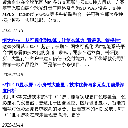
聚焦企业在全球范围内的多分支互联与云IDC接入问题，方案
得不加快融媒体中心的建设步伐。随着市场竞争的加剧，各大
基于光联自建全球光纤骨干网络及华为SD-WAN设备，支持
媒体机构为了争夺用户的注意力，也纷纷加大了对融媒体中心
MPLS、Internet与4G/5G等多种链路融合，并可弹性部署多种
的投入。
拓扑模型，实现总部、分支…
然而，融媒体中心在快速发展的过程中，也面临着诸多挑战。
2025-11-15
如何在追求速度和覆盖面的同时保证内容的质量，如何在信息
泛滥的时代增强用户的忠诚度，以及如何克服新技术的更新换
恒为科技：从可视化到智算，让复杂算力“看得见、管得住”
代带来的高昂成本，都是融媒体中心需要解决的问题。但挑战
这家公司从 2003 年起步，长期在“网络可视化”和“智能系统平
往往伴随着机遇。通过大数据技术，融媒体中心可以更准确地
台”两条看似技术化的赛道上耕耘，逐步在运营商、科研院
分析市场需求，优化资源配置，从而提升自身的竞争力。
所、大型行业客户中建立信任与交付能力。它不像爆款公司那
样靠一款产品跑路，而是靠一条条项目、…
2025-11-15
针对融媒体中心的常见疑问，我们可以这样解答：与传统媒体
相比，融媒体中心通过多渠道融合传播，实现了资源的最大化
6寸LCD显示屏：小身材大能量，技术优势与多元应用前景深
利用；其核心功能是整合多种媒体资源，提升信息传播的效率
度剖析
与质量，并与受众实现即时互动；判断一个融媒体中心是否成
采用IPS等先进技术的6寸LCD屏，能够实现更广色域覆盖，色
功，可以从其传播能力、内容质量和用户反馈等多个维度进行
彩显示真实自然，更适用于图像监控、医疗设备显示、智能终
考量；融媒体中心背后的技术支持包括大数据分析、云计算服
端等对色彩还原要求较高的场合。 随着技术的不断发展，6寸
务、人工智能辅助等；而未来，融媒体中心将朝着智能化、个
LCD显示屏将在未来呈现更高清、更智…
性化、社交化的方向发展。
2025-11-14