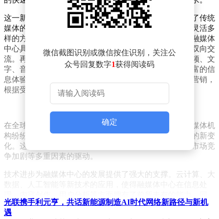
这一新型媒体形态的特点鲜明。首先，融媒体中心打破了传统
媒体的界限，实现了多渠道传播，使得信息能够以更加灵活多
样的方式触达受众。其次，随着社交媒体的蓬勃发展，融媒体
中心具备了即时性与互动性，极大地增强了信息传播的双向交
微信截图识别或微信按住识别，关注公
流。再者，通过跨平台的合作，融媒体中心能够整合视频、文
众号回复数字
1
获得阅读码
字、音频等多种类型的内容，为受众提供更为全面、丰富的信
息体验。借助大数据技术，融媒体中心还能够实现精准营销，
根据受众的喜好进行个性化推送。
确定
在全球范围内，融媒体中心的发展势头强劲。众多传统媒体机
构纷纷转型，积极建立自己的融媒体中心，以适应市场的新变
化。这一转型的背后，是技术进步、用户需求变化以及市场竞
争加剧等多重因素的驱动。
技术进步为融媒体中心的发展提供了强大的支撑。云计算、大
数据、人工智能等新技术的应用，使得融媒体中心在信息处
理、内容创作、用户分析等方面拥有了前所未有的能力。同
光联携手利元亨，共话新能源制造AI时代网络新路径与新机
时，现代人对信息的需求日益多样化，他们渴望以更加便捷、
遇
高效的方式获取所需信息。这一需求的变化，促使媒体机构不