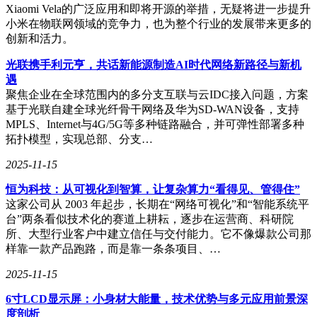
Xiaomi Vela的广泛应用和即将开源的举措，无疑将进一步提升
小米在物联网领域的竞争力，也为整个行业的发展带来更多的
创新和活力。
光联携手利元亨，共话新能源制造AI时代网络新路径与新机
遇
聚焦企业在全球范围内的多分支互联与云IDC接入问题，方案
基于光联自建全球光纤骨干网络及华为SD-WAN设备，支持
MPLS、Internet与4G/5G等多种链路融合，并可弹性部署多种
拓扑模型，实现总部、分支…
2025-11-15
恒为科技：从可视化到智算，让复杂算力“看得见、管得住”
这家公司从 2003 年起步，长期在“网络可视化”和“智能系统平
台”两条看似技术化的赛道上耕耘，逐步在运营商、科研院
所、大型行业客户中建立信任与交付能力。它不像爆款公司那
样靠一款产品跑路，而是靠一条条项目、…
2025-11-15
6寸LCD显示屏：小身材大能量，技术优势与多元应用前景深
度剖析