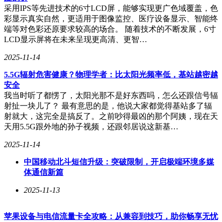
采用IPS等先进技术的6寸LCD屏，能够实现更广色域覆盖，色
彩显示真实自然，更适用于图像监控、医疗设备显示、智能终
端等对色彩还原要求较高的场合。 随着技术的不断发展，6寸
LCD显示屏将在未来呈现更高清、更智…
2025-11-14
5.5G辐射危害健康？物理学者：比太阳光频率低，基站越密越
安全
我当时听了都愣了，太阳光那不是好东西吗，怎么还跟信号辐
射扯一块儿了？ 最有意思的是，他说大家都觉得基站多了辐
射就大，这完全是搞反了。之前吵得最凶的那个阿姨，现在天
天用5.5G跟外地的孙子视频，还跟邻居说这新基…
2025-11-14
中国移动北斗短信升级：突破限制，开启极端环境多媒
体通信新篇
2025-11-13
苹果设备与电信流量卡全攻略：从兼容到技巧，助你畅享无忧