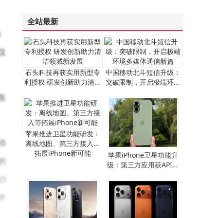
全站最新
）
仅
石头科技再获实用新型专
中国移动北斗短信升级：
利授权 研发创新助力清洁
突破限制，开启极端环境
领域新发展
多媒体通信新篇
在
苹果推进卫星功能研发：
动
离线地图、第三方接入等
拓展iPhone新可能
​苹果iPhone卫星功能升
的
级：第三方应用获API支
持，离线地图畅行无阻​
O
平