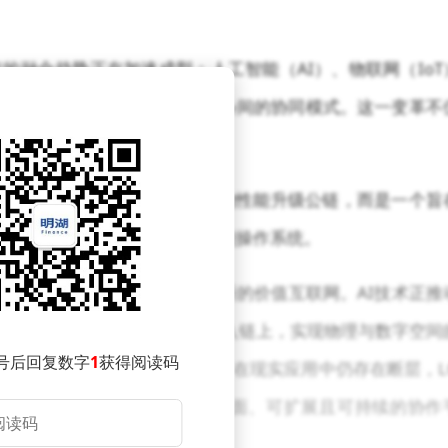
的融合趋势正在加速成型：人工智能（AI）、物联网（IoT
值体系、网络的信任基础以及设备间的协同模式。这一变革不
施的全面重构。
特定场景的解决方案，也非简单的性能升级公链，而是一个旨
可信接入与高效协同的底层智能操作系统。
元融合的宏大愿景，旨在构建一个全新的价值互联网。AI技术正推
oT则将真实世界的设备与数据引入链上，实现物理与数字空间
号后回复数字
1
获得阅读码
可信协同的新维度。然而，这三者在现实应用中仍存在断层，L
、数据提供者与用户构建一个全面、可扩展且可持续的协作