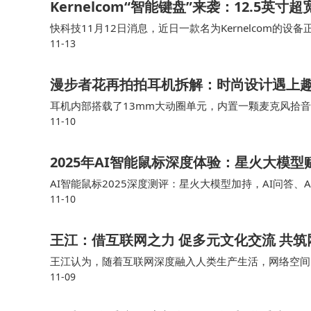
Kernelcom“智能键盘”来袭：12.5英寸超
力。在工业物联网领域，LORA实现设备数据实
快科技11月12日消息，近日一款名为Kernelcom的设备
面，环境监测与交通设备链接形成链上智能调度系统
11-13
但制造商还是将其宣传为“智能键盘”。 这款设备最大的特点
通证化机制；在个人数据网络方面，用户设备链接
漫步者花再拍拍耳机拆解：时尚设计遇上
LORA的出现，为区块链行业带来了新的思
耳机内部搭载了13mm大动圈单元，内置一颗麦克风拾音，采用
11-10
板上，搭载了JL杰理科技JL6973D8的蓝牙音频SoC，WIN
区块链迈入新阶段之际，LORA以其独特的技术架
实体世界运行的下一代数字基建，引领智能价值网
2025年AI智能鼠标深度体验：星火大模
用技术与生态定义并拓展着未来的边界。
AI智能鼠标2025深度测评：星火大模型加持，AI问答
11-10
的认知大模型时，它所带来的，远不止是光标移动的流畅
王江：借互联网之力 促多元文化交流 共
王江认为，随着互联网深度融入人类生产生活，网络空间
11-09
国人民情感共鸣的新纽带，网络文化交流发展呈现了许多