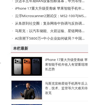
沃达丰五年期RAN设备招标落幕，华为等传统三巨头主导，Open RAN遇冷
方
iPhone 17重大升级受青睐 苹果智能手机年收入有望重现增长态势
，
的
云浮Microscanner2测试仪：MS2-100与MS-POE助力网络布线检测与维护
从鱼群到社交圈：复杂网络中协调与反协调行为如何塑造群体秩序
马斯克：以汽车储能、火箭运输、星链网络铺就人类火星移民之路
在
主
AI浪潮下5800万+中小企业如何破局？中国电信以数智化引擎赋能转型之路
持
本栏最新
，
iPhone 17重大升级受青睐 苹
大
果智能手机年收入有望重现增
长态势
马斯克宣称星链手机两年后上
各
市，技术、监管等六大难关待
攻克