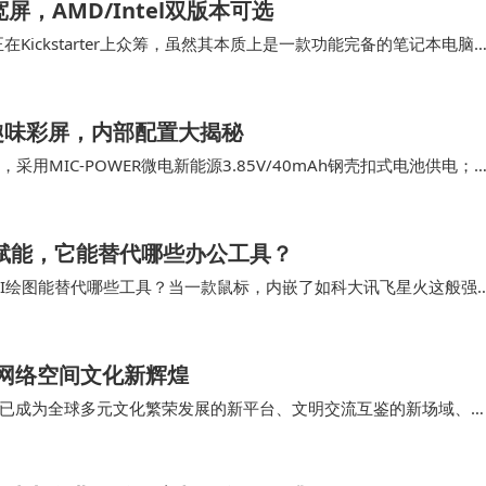
宽屏，AMD/Intel双版本可选
时上链，AI决策驱动预警与协作，构建智能工厂；在智慧城市
正在Kickstarter上众筹，虽然其本质上是一款功能完备的笔记本电脑
；在AI内容市场，AI模型链上发布与调用，打通AI即服务
是其12.5英寸超…
与隐私数据确权流通，实现数据变现。
趣味彩屏，内部配置大揭秘
考。它不仅是技术的革新，更是对未来全球数字秩序的贡献。
MIC-POWER微电新能源3.85V/40mAh钢壳扣式电池供电；
SEMI稳先微…
构与生态实践，推动区块链与AI、IoT的系统级协作，构建支
络的起航。LORA是跨技术、跨行业、跨时代的长期主义者
型赋能，它能替代哪些办公工具？
、AI绘图能替代哪些工具？当一款鼠标，内嵌了如科大讯飞星火这般强
，更是一场关于效率与创造力的革命。我们…
筑网络空间文化新辉煌
已成为全球多元文化繁荣发展的新平台、文明交流互鉴的新场域、
新气象。要高度重视青年群体在网络文明对话和交流…