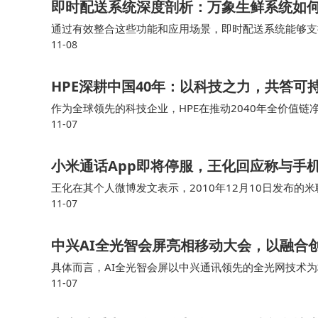
即时配送系统深度剖析：万象生鲜系统如
通过有效整合这些功能和应用场景，即时配送系统能够支
11-08
与服务体验万象生鲜系统通过集成先进的即时配送技术，
HPE深耕中国40年：以科技之力，共答可
作为全球领先的科技企业，HPE在推动2040年全价值
11-07
的解决方案，帮助企业在数字化转型的同时加速IT的可
小米通话App即将停服，王化回应称与手
王化在其个人微博发文表示，2010年12月10日发布的
11-07
米通话的初衷是解决米粉之间移动网络沟通的需求。 而如
中兴AI全光智会屏亮相移动大会，以融合
具体而言，AI全光智会屏以中兴通讯领先的全光网技术
11-07
四大核心优势，能够为高端智能会议应用提供极致服务体验