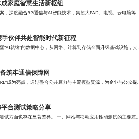
术成家庭智慧生活新枢纽
，深度融合5G通信与AI智能技术，集超大PAD、电视、云电脑等
的核心载体，打破传统设备功能边界，将通信、…
携手伙伴共赴智能时代新征程
“AI就绪”的数据中心，从网络、计算到存储全面升级基础设施，支
机器人、传感器、Agent的普及，A…
装备筑牢通信保障网​
STORE”成为亮点，通过整合公共算力与主流模型资源，为企业与公众提
体现了电信在算力与智能应用方面的…
跨平台测试策略分享
测试方面也存在显著差异。 一、网站与移动应用性能测试的主要差
应的跨平台测试方法，企业能够有效提升产品质量，…