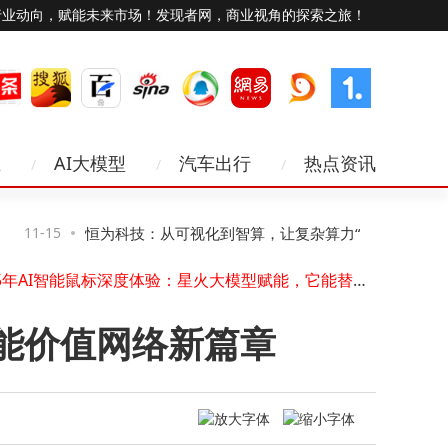
行业动向，赋能未来市场！发现者网，商业视角的探索之旅！
业
AI大模型
汽车出行
热点资讯
中兴携手中国移动推出移动屏，融合多技术成家庭智慧生活新枢纽
中国电信2025年云网路由交换设备集采结果揭晓
Kernelcom“智能键盘”来袭：12.5英寸超宽屏，AMD/Intel双版本可选
11-15
恒为科技：从可视化到智算，让复杂算力“看
11-15
漫步者花再拍拍耳机拆解：时尚设计遇上趣味彩屏，内部配置大揭秘
2025年AI智能鼠标深度体验：星火大模型赋能，它能替代哪些办公工具？
得见、管得住”
王江：借互联网之力 促多元文化交流 共筑网络空间文化新辉煌
即时配送系统深度剖析：万象生鲜系统如何助力企业配送效率与服务双提升
智能价值网络新篇章
HPE深耕中国40年：以科技之力，共答可持续数字化转型的时代之卷
小米通话App即将停服，王化回应称与手机通话功能无关，服务终止时间已定
中兴AI全光智会屏亮相移动大会，以融合创新赋能多行业数字化转型
中兴携手中国移动推出移动屏，融合多技术成家庭智慧生活新枢纽
中国电信2025年云网路由交换设备集采结果揭晓