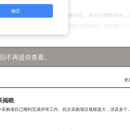
确定
智能的全面融合。其技术创新主要体现在：原生AI智能模块，
IoT的数据链接架构，通过模块化数据采集网关与边缘节点
映射；高性能Layer-1设计，满足物联网海量异构设备的
境；以及多角色共治机制，为数据提供者、智能模型方、设备
旧不再提供查看。
量，从开发者、设备、数据到社区治理，全方位布局。为开发
更
app的开发门槛；与硬件制造商合作，将链接能力嵌入设备与节点，
吸引高质量数据源接入链上；并引入全球节点共建机制，加
果揭晓
集中采购项目已顺利完成评审工作。此次采购项目规模庞大，涉及多个
力。
慧城市，从AI内容市场到个人数据网络，均展现出强大的适配