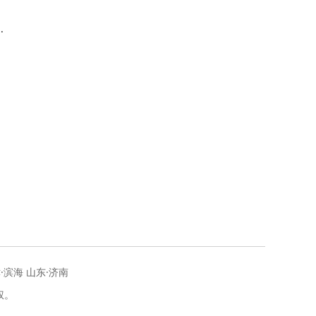
冷
理
·滨海 山东·济南
权。