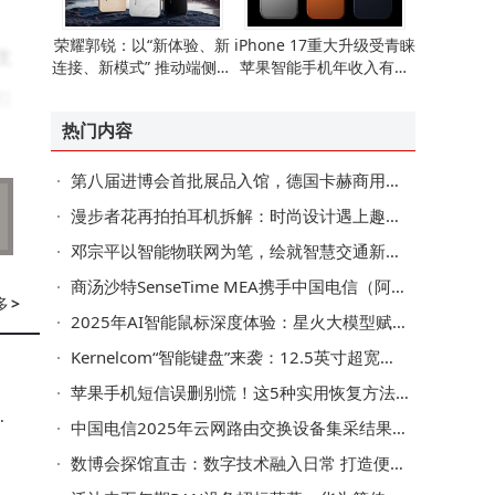
荣耀郭锐：以“新体验、新
iPhone 17重大升级受青睐
支
连接、新模式” 推动端侧AI
苹果智能手机年收入有望
走向全球消费市场
重现增长态势
引
热门内容
在
第八届进博会首批展品入馆，德国卡赫商用矿泉鲜水机顺利进驻
运
漫步者花再拍拍耳机拆解：时尚设计遇上趣味彩屏，内部配置大揭秘
邓宗平以智能物联网为笔，绘就智慧交通新图景，破解城市停车困局
者
商汤沙特SenseTime MEA携手中国电信（阿联酋） 共推阿曼智慧城市数字化转型
多
>
2025年AI智能鼠标深度体验：星火大模型赋能，它能替代哪些办公工具？
形
Kernelcom“智能键盘”来袭：12.5英寸超宽屏，AMD/Intel双版本可选
快
苹果手机短信误删别慌！这5种实用恢复方法帮你快速找回重要信息
关
中国电信2025年云网路由交换设备集采结果揭晓
数博会探馆直击：数字技术融入日常 打造便捷智慧生活新图景
能