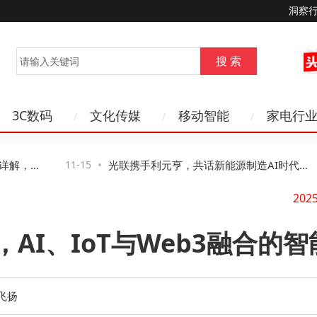
洞察
3C数码
文化传媒
移动智能
家电行
解，第
11-15
光联携手利元亨，共话新能源制造AI时代网
络新路径与新机遇
，AI、IoT与Web3融合的
飞扬