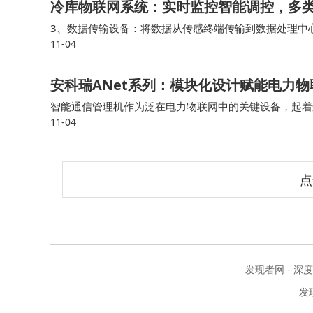
冷库物联网系统：实时监控智能调控，多
3、数据传输设备：将数据从传感终端传输到数据处理中
11-04
链物流领域，可以对药品和医疗器械的温度、湿度等关键
安科瑞ANet系列：模块化设计赋能电力
智能通信管理机作为泛在电力物联网中的关键设备，起着
11-04
和管理。 ANet系列通信管理机以“泛在电力物联网智能
点
发现者网 - 深
发