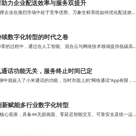
何助力企业配送效率与服务双提升
撑企业在激烈市场中处于竞争优势。万象生鲜系统如何优化配送效
大幅提升了配送效率和服务体验。 结论即时配送系…
持续数字化转型的时代之卷
链净零的过程中，通过在人工智能、混合云与网络技术领域提供低碳高
持续发展，携手上下游生态合作伙伴以更可持续…
机通话功能无关，服务终止时间已定
米聊中就嵌入了小米通话的功能，当时市面上的“网络通话”App有限，
今大家可以通过很多常见的App实…
创新赋能多行业数字化转型
为核心底座，具备4K无损画面、零延迟智能交互、可靠安全及统一运
。 从应用价值来看，AI全光智会屏以全光…