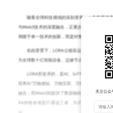
随着全球科技领域的深刻变革，一个前所未有
与Web3技术的深度融合，正逐步重塑数据的价
局限于单一技术的创新，而是对整个互联网基础设
在此背景下，LORA公链应运而生，它并非
为全球数十亿智能设备、边缘节点及自治网络提供
LORA所追求的，是AI、IoT与Web3三
世界向“万物感知、万物互联、万物智能”迈进；I
关注公众
融合；而Web3则提供了数据确权、价值追踪与
RA的使命便是打通这三者，为开发者、设备方
台。