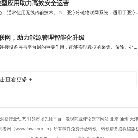
类型应用助力高效安全运营
心，通常使用无线传输技术。 5、医疗冷链物联网系统：适用于医疗
参数进行监控，确保药品和医疗器械的质量和安…
物联网，助力能源管理智能化升级
连接设备层与平台层的重要作用，能够实现数据的采集、传输、处
枢纽” 为核心定位，旨在解决传统工业场景中…
击查看更多 +
度洞察行业动态 引领市场先锋平台 - 发现商业评论旗下网站 北京·通州 天津
现者网（www.fxw.com.cn）所有稿件免费开放转载，转载请务必保留版