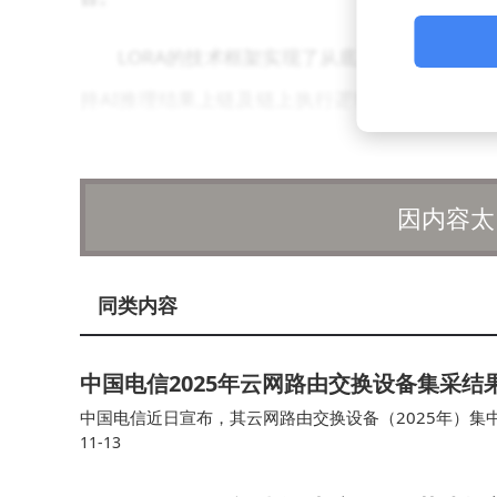
LORA的技术框架实现了从底层共识到上层
持AI推理结果上链及链上执行逻辑的解析；面向
擎，实现多协议设备的接入与数据加密、分片及链上
线需求，并为AI模型调用与结果验证提供实时环
因内容太
行方等多角色设计激励与治理机制。
在战略层面，LORA以平台思维聚合全球力
同类内容
提供兼容EVM的全栈SDK，降低AI + IoT D
成去中心化网络；通过数据确权与价值激励机制，
中国电信2025年云网路由交换设备集采结
全球生态版图的节点部署。
中国电信近日宣布，其云网路由交换设备（2025年）
11-13
键网络设备领域，旨在进一步优化和提升云网基础设施能
LORA的应用场景广泛，从工业物联网到智