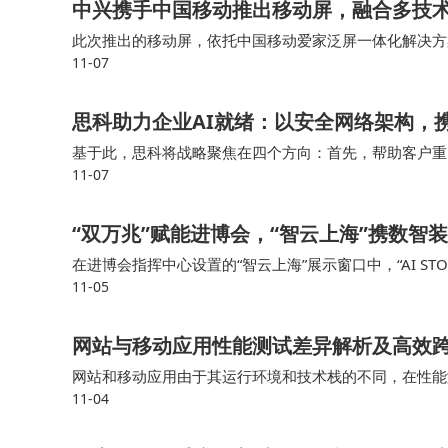
中兴携手中国移动推出移动屏，融合多技
此次推出的移动屏，依托中国移动爱家泛屏一体化解决方案
11-07
元功能于一身。27英寸高清触控大屏成为家庭信息交互
思科助力企业AI就绪：以安全网络架构，
基于此，思科将战略聚焦在四个方向：首先，帮助客户重塑
11-07
更高强度的AI工作负载；其次，重构未来的工作场景，随着
​“双万兆”赋能进博会，“智云上海”携数智
在进博会指挥中心设置的“智云上海”展示窗口中，“AI 
11-05
从算力调度、模型部署到智能体应用的一站式服务，集中
网站与移动应用性能测试差异解析及高效
网站和移动应用由于其运行环境和技术栈的不同，在性能
11-04
通过理解网站与移动应用性能测试之间的差异，并采取相