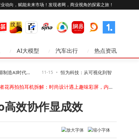
行业动向，赋能未来市场！发现者网，商业视角的探索之旅！
业
AI大模型
汽车出行
热点资讯
中兴携手中国移动推出移动屏，融合多技术成家庭智慧生活新枢纽
中国电信2025年云网路由交换设备集采结果揭晓
Kernelcom“智能键盘”来袭：12.5英寸超宽屏，AMD/Intel双版本可选
造AI时代网
11-15
恒为科技：从可视化到智算，让复杂算力
漫步者花再拍拍耳机拆解：时尚设计遇上趣味彩屏，内部配置大揭秘
2025年AI智能鼠标深度体验：星火大模型赋能，它能替代哪些办公工具？
得见、管得住”
王江：借互联网之力 促多元文化交流 共筑网络空间文化新辉煌
即时配送系统深度剖析：万象生鲜系统如何助力企业配送效率与服务双提升
vivo高效协作显成效
HPE深耕中国40年：以科技之力，共答可持续数字化转型的时代之卷
小米通话App即将停服，王化回应称与手机通话功能无关，服务终止时间已定
中兴AI全光智会屏亮相移动大会，以融合创新赋能多行业数字化转型
中兴携手中国移动推出移动屏，融合多技术成家庭智慧生活新枢纽