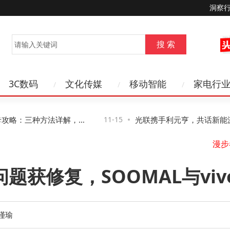
洞察
3C数码
文化传媒
移动智能
家电行
略：三种方法详解，第
11-15
光联携手利元亨，共话新能源制
风险
络新路径与新机遇
ra音频问题获修复，SOOMAL与
瑾瑜