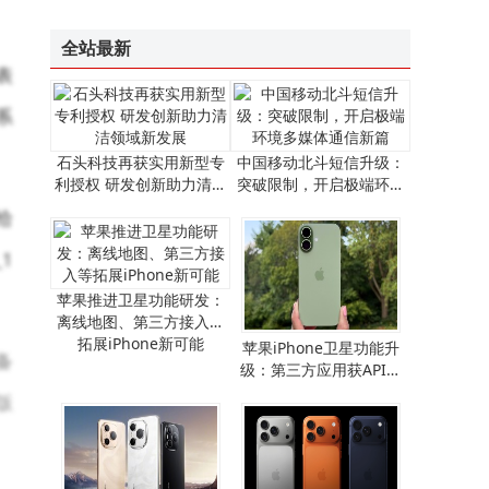
中国电信2025年云网路由交换设备集采结果揭晓
全站最新
表
系
石头科技再获实用新型专
中国移动北斗短信升级：
利授权 研发创新助力清洁
突破限制，开启极端环境
领域新发展
多媒体通信新篇
给
1
苹果推进卫星功能研发：
离线地图、第三方接入等
拓展iPhone新可能
​苹果iPhone卫星功能升
备
级：第三方应用获API支
持，离线地图畅行无阻​
版