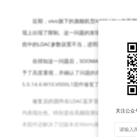
近期，vivo旗下的旗舰机型X200 Ultr
现上出现了限制。这一问题的发现得益于第三方评测机构
统中的LDAC参数设置不当，进而影响了手机的音
在得知这一问题后，SOOMAL迅速与vivo
予了高度重视，并确认了问题的存在。经过一个多月的努力，
5.0.14.6.W10.V000L1固件修复了LDAC相关的问
修复后的固件在LDAC蓝牙音频测试中展现出了
关注公众
均表现出色。特别是在高频段测试中，之前存在的
本固件还解决了旧版本在96kHz频率下的截频问