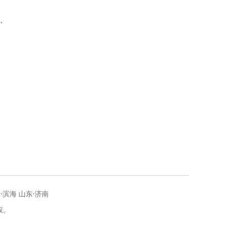
冷
理
·滨海 山东·济南
权。