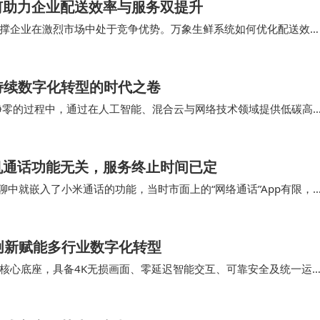
何助力企业配送效率与服务双提升
撑企业在激烈市场中处于竞争优势。万象生鲜系统如何优化配送效
大幅提升了配送效率和服务体验。 结论即时配送系…
持续数字化转型的时代之卷
链净零的过程中，通过在人工智能、混合云与网络技术领域提供低碳高
持续发展，携手上下游生态合作伙伴以更可持续…
机通话功能无关，服务终止时间已定
米聊中就嵌入了小米通话的功能，当时市面上的“网络通话”App有限，
今大家可以通过很多常见的App实…
创新赋能多行业数字化转型
为核心底座，具备4K无损画面、零延迟智能交互、可靠安全及统一运
。 从应用价值来看，AI全光智会屏以全光…