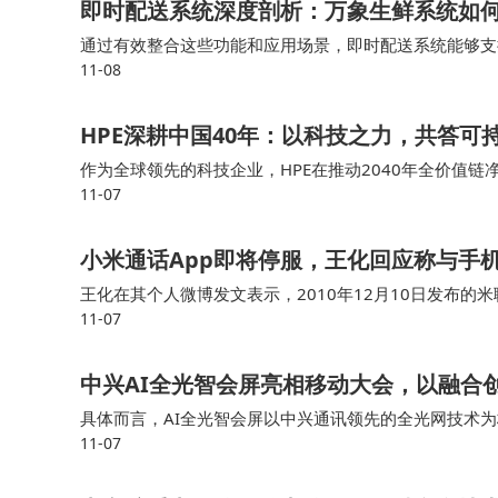
即时配送系统深度剖析：万象生鲜系统如
通过有效整合这些功能和应用场景，即时配送系统能够支
11-08
与服务体验万象生鲜系统通过集成先进的即时配送技术，
HPE深耕中国40年：以科技之力，共答可
作为全球领先的科技企业，HPE在推动2040年全价值
11-07
的解决方案，帮助企业在数字化转型的同时加速IT的可
小米通话App即将停服，王化回应称与手
王化在其个人微博发文表示，2010年12月10日发布的
11-07
米通话的初衷是解决米粉之间移动网络沟通的需求。 而如
中兴AI全光智会屏亮相移动大会，以融合
具体而言，AI全光智会屏以中兴通讯领先的全光网技术
11-07
四大核心优势，能够为高端智能会议应用提供极致服务体验