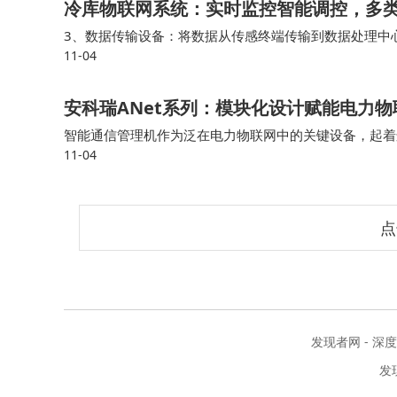
冷库物联网系统：实时监控智能调控，多
3、数据传输设备：将数据从传感终端传输到数据处理中
11-04
链物流领域，可以对药品和医疗器械的温度、湿度等关键
安科瑞ANet系列：模块化设计赋能电力
智能通信管理机作为泛在电力物联网中的关键设备，起着
11-04
和管理。 ANet系列通信管理机以“泛在电力物联网智能
点
发现者网 - 深
发