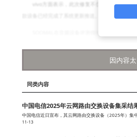
vivo方面表示，此次修复不仅针对X200 Ultr
款设备已经完成了系统更新推送。vivo建议已经
SOOMAL在音频设备评测领域以其严谨和
商进行沟通，共同寻找解决方案。此次与vivo
品的品质。
因内容太
然而，并非所有厂商都能像vivo一样积极
同类内容
性，甚至对评测机构进行不实批评。这种做法不仅
OOMAL希望未来能有更多厂商像vivo一样，
中国电信2025年云网路由交换设备集采结
中国电信近日宣布，其云网路由交换设备（2025年）
11-13
键网络设备领域，旨在进一步优化和提升云网基础设施能