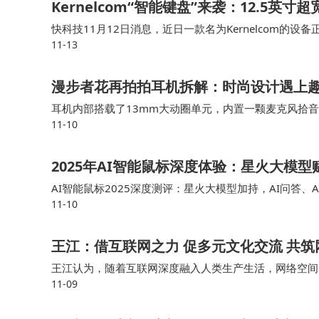
Kernelcom“智能键盘”来袭：12.5英寸超
快科技11月12日消息，近日一款名为Kernelcom的设备
11-13
但制造商还是将其宣传为“智能键盘”。 这款设备最大的特点
漫步者花再拍拍耳机拆解：时尚设计遇上
耳机内部搭载了13mm大动圈单元，内置一颗麦克风拾音，采用
11-10
板上，搭载了JL杰理科技JL6973D8的蓝牙音频SoC，WIN
2025年AI智能鼠标深度体验：星火大模
AI智能鼠标2025深度测评：星火大模型加持，AI问答
11-10
的认知大模型时，它所带来的，远不止是光标移动的流畅
王江：借互联网之力 促多元文化交流 共
王江认为，随着互联网深度融入人类生产生活，网络空间
11-09
国人民情感共鸣的新纽带，网络文化交流发展呈现了许多