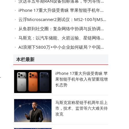
沃达丰五年期RAN设备招标落幕，华为等传统三巨头主导，Open RAN遇冷
iPhone 17重大升级受青睐 苹果智能手机年收入有望重现增长态势
，
云浮Microscanner2测试仪：MS2-100与MS-POE助力网络布线检测与维护
从鱼群到社交圈：复杂网络中协调与反协调行为如何塑造群体秩序
马斯克：以汽车储能、火箭运输、星链网络铺就人类火星移民之路
主
AI浪潮下5800万+中小企业如何破局？中国电信以数智化引擎赋能转型之路
本栏最新
iPhone 17重大升级受青睐 苹
大
果智能手机年收入有望重现增
长态势
马斯克宣称星链手机两年后上
各
市，技术、监管等六大难关待
攻克