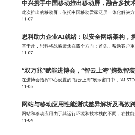
中兴携手中国移动推出移动屏，融合多技
此次推出的移动屏，依托中国移动爱家泛屏一体化解决方案
11-07
元功能于一身。27英寸高清触控大屏成为家庭信息交互
思科助力企业AI就绪：以安全网络架构，
基于此，思科将战略聚焦在四个方向：首先，帮助客户重塑
11-07
更高强度的AI工作负载；其次，重构未来的工作场景，随着
​“双万兆”赋能进博会，“智云上海”携数智
在进博会指挥中心设置的“智云上海”展示窗口中，“AI 
11-05
从算力调度、模型部署到智能体应用的一站式服务，集中
网站与移动应用性能测试差异解析及高效
网站和移动应用由于其运行环境和技术栈的不同，在性能
11-04
通过理解网站与移动应用性能测试之间的差异，并采取相