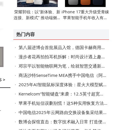
两
荣耀郭锐：以“新体验、新
iPhone 17重大升级受青睐
。
连接、新模式” 推动端侧AI
苹果智能手机年收入有望
走向全球消费市场
重现增长态势
厂
热门内容
产
第八届进博会首批展品入馆，德国卡赫商用矿泉鲜水机顺利进驻
漫步者花再拍拍耳机拆解：时尚设计遇上趣味彩屏，内部配置大揭秘
邓宗平以智能物联网为笔，绘就智慧交通新图景，破解城市停车困局
效
商汤沙特SenseTime MEA携手中国电信（阿联酋） 共推阿曼智慧城市数字化转型
S
多
>
2025年AI智能鼠标深度体验：星火大模型赋能，它能替代哪些办公工具？
Kernelcom“智能键盘”来袭：12.5英寸超宽屏，AMD/Intel双版本可选
苹果手机短信误删别慌！这5种实用恢复方法帮你快速找回重要信息
关
中国电信2025年云网路由交换设备集采结果揭晓
数博会探馆直击：数字技术融入日常 打造便捷智慧生活新图景