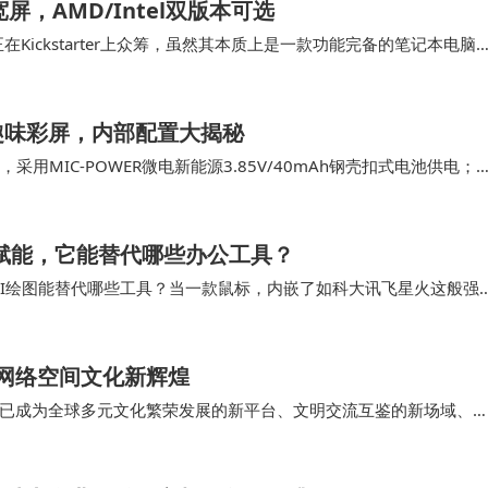
宽屏，AMD/Intel双版本可选
正在Kickstarter上众筹，虽然其本质上是一款功能完备的笔记本电脑
是其12.5英寸超…
趣味彩屏，内部配置大揭秘
MIC-POWER微电新能源3.85V/40mAh钢壳扣式电池供电；
SEMI稳先微…
型赋能，它能替代哪些办公工具？
、AI绘图能替代哪些工具？当一款鼠标，内嵌了如科大讯飞星火这般强
，更是一场关于效率与创造力的革命。我们…
筑网络空间文化新辉煌
已成为全球多元文化繁荣发展的新平台、文明交流互鉴的新场域、
新气象。要高度重视青年群体在网络文明对话和交流…