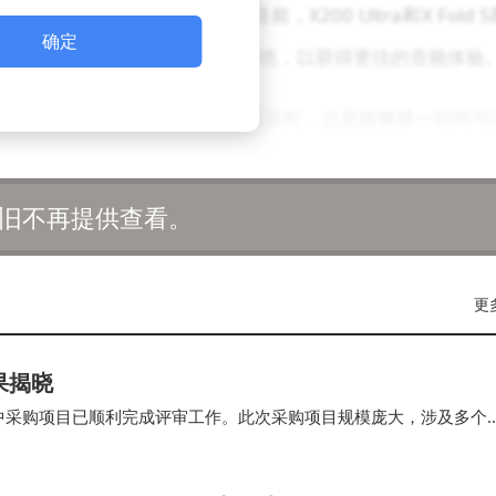
a，还将逐步扩展到其他机型。目前，X200 Ultra和X Fold 5
确定
购买这两款手机的用户尽快升级系统，以获得更佳的音频体验
专业的测试流程著称。他们在发现问题时，总是能够第一时间与
的合作就是一个成功的案例，不仅解决了用户的问题，也提升了
旧不再提供查看。
应对问题。有些厂商在面对测试反馈时，会质疑测试方法的有
不利于问题的解决，还会损害厂商与评测机构之间的关系。
更
保持开放和专业的态度，共同推动产品品质的提升。
果揭晓
集中采购项目已顺利完成评审工作。此次采购项目规模庞大，涉及多个
力。