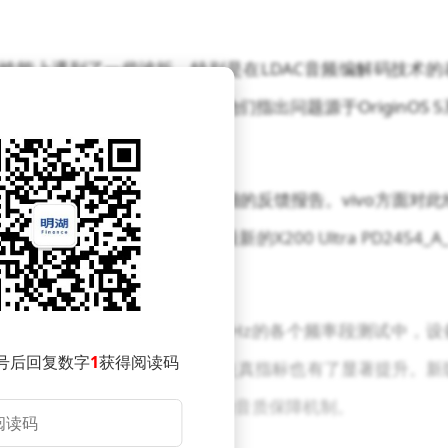
a在音频性能上遇到了一些波折，特别是在LDAC音频编解码技术的
SOOMAL的深度检测，他们指出问题源于OriginOS 5
质。
开发团队取得了联系，并提交了详细的反馈报告。vivo方面对此
vivo宣布已经通过最新的X200 Ultra PD2454_A_
题。
显著提升。从44.1kHz到96kHz的各个频率段测试中，设
号后回复数字
1
获得阅读码
杂波干扰已经大幅减少，互调失真指标也有了显著提升。新
题，并重新激活了高码率状态下的音质保障机制。