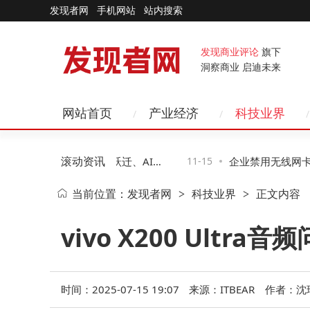
发现者网
手机网站
站内搜索
发现商业评论
旗下
洞察商业 启迪未来
网站首页
产业经济
科技业界
滚动资讯
科技新图景：智能硬件跃迁、AI赋
11-15
企业禁用无线网卡攻
当前位置：
发现者网
科技业界
正文内容
>
>
无感化变革
二种助企业高效管控
vivo X200 Ult
时间：2025-07-15 19:07
来源：ITBEAR
作者：沈