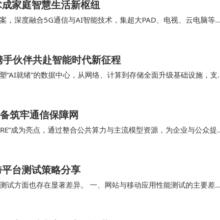
术成家庭智慧生活新枢纽
，深度融合5G通信与AI智能技术，集超大PAD、电视、云电脑等
的核心载体，打破传统设备功能边界，将通信、…
携手伙伴共赴智能时代新征程
“AI就绪”的数据中心，从网络、计算到存储全面升级基础设施，支
机器人、传感器、Agent的普及，A…
装备筑牢通信保障网​
STORE”成为亮点，通过整合公共算力与主流模型资源，为企业与公众提
体现了电信在算力与智能应用方面的…
跨平台测试策略分享
测试方面也存在显著差异。 一、网站与移动应用性能测试的主要差
应的跨平台测试方法，企业能够有效提升产品质量，…