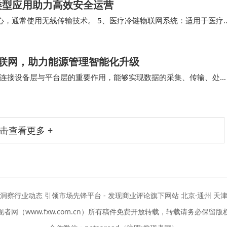
类型应用助力高效安全运营
心，通常使用无线传输技术。 5、医疗冷链物联网系统：适用于医疗
参数进行监控，确保药品和医疗器械的质量和安…
物联网，助力能源管理智能化升级
连接设备层与平台层的重要作用，能够实现数据的采集、传输、处
枢纽” 为核心定位，旨在解决传统工业场景中…
击查看更多 +
度洞察行业动态 引领市场先锋平台 - 发现商业评论旗下网站 北京·通州 天津
现者网（www.fxw.com.cn）所有稿件免费开放转载，转载请务必保留版