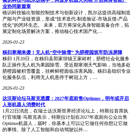
镜识科技与凯尔达携手：阿波罗机器人亮相 开启具身智能产
业协同新篇章
镜识科技输出智能控制技术与创新设计，凯尔达提供高端制造
产能与产业链资源，形成“技术迭代-制造验证-市场反馈-产品
优化”的闭环生态。 未来，双方将深化具身智能装备合作，拓
展定制化场景解决方案，推动核心技术国产化…
2026-01-23
秭归寒潮来袭！无人机“空中除雪” 为脐橙园筑牢防冻屏障
秭归 1月20日，在秭归县郭家坝镇王家岭村，脐橙社会化服务
队正操作无人机为果园除雪。受近期寒潮天气影响，当地多处
脐橙园被积雪覆盖，挂树鲜橙面临冻害风险。秭归县组织专业
化服务队伍，利用无人机悬停于树冠上方，…
2026-01-23
达沃斯论坛马斯克透露：2027年底前售Optimus，明年或开启
人形机器人消费时代
1月22日消息，在瑞士达沃斯世界经济论坛上，特斯拉首席执
行官埃隆·马斯克表示，特斯拉计划在2027年底前向公众出售
Optimus机器人，届时，你基本上可以让它做任何你想让它做
的事情。除了人工智能和自动驾驶以外…