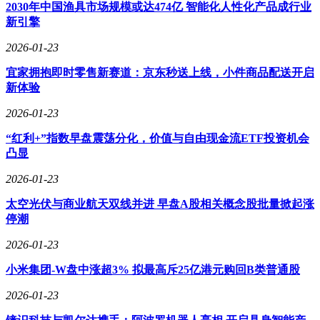
2030年中国渔具市场规模或达474亿 智能化人性化产品成行业
新引擎
2026-01-23
宜家拥抱即时零售新赛道：京东秒送上线，小件商品配送开启
新体验
2026-01-23
“红利+”指数早盘震荡分化，价值与自由现金流ETF投资机会
凸显
2026-01-23
太空光伏与商业航天双线并进 早盘A股相关概念股批量掀起涨
停潮
2026-01-23
小米集团-W盘中涨超3% 拟最高斥25亿港元购回B类普通股
2026-01-23