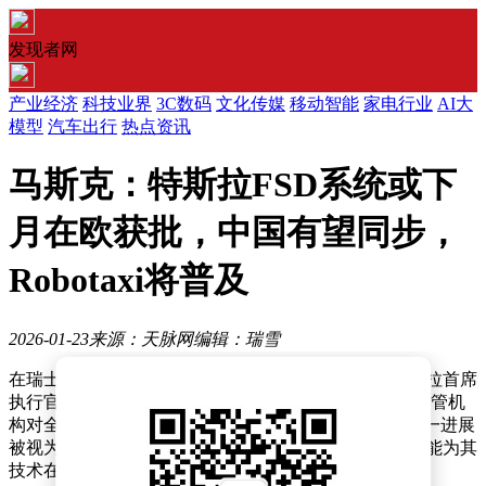
发现者网
产业经济
科技业界
3C数码
文化传媒
移动智能
家电行业
AI大
模型
汽车出行
热点资讯
马斯克：特斯拉FSD系统或下
月在欧获批，中国有望同步，
Robotaxi将普及
2026-01-23
来源：天脉网
编辑：瑞雪
在瑞士达沃斯举行的第56届世界经济论坛年会上，特斯拉首席
执行官埃隆·马斯克透露，公司预计下个月将获得欧洲监管机
构对全自动驾驶（FSD）高级驾驶辅助系统的批准。这一进展
被视为特斯拉在自动驾驶监管领域迈出的关键一步，可能为其
技术在全球范围内的推广奠定基础。