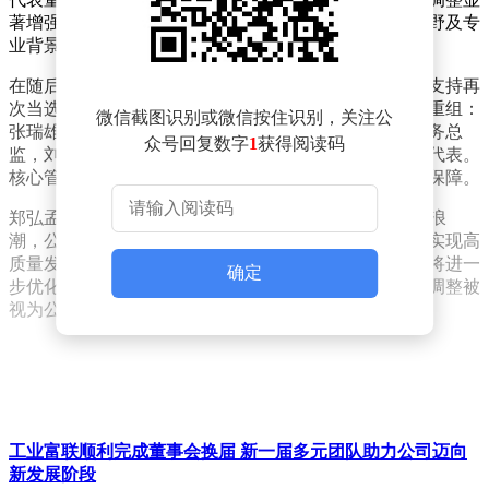
著增强了董事会的多元化特征，涵盖产业经验、国际视野及专
业背景等多维度优势。
在随后召开的第四届董事会首次会议上，郑弘孟以全票支持再
次当选董事长，并继续兼任总经理。高管团队同步完成重组：
微信截图识别或微信按住识别，关注公
张瑞雄、白家南、吴振廷出任副总经理，沈道邦续任财务总
众号回复数字
1
获得阅读码
监，刘宗长留任董事会秘书，揭晓小继续担任证券事务代表。
核心管理层的稳定与补充，为公司持续发展提供了组织保障。
郑弘孟在发言中指出，面对全球科技产业变革与AI技术浪
潮，公司通过加速全球化布局和巩固行业领先地位，已实现高
质量发展目标。他特别强调，新董事会成员的多元背景将进一
确定
步优化治理结构，为战略落地提供更强支撑。此次人事调整被
视为公司应对新一轮产业竞争的关键举措。
工业富联顺利完成董事会换届 新一届多元团队助力公司迈向
新发展阶段