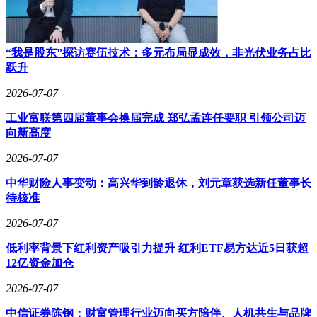
“我是股东”探访赛伍技术：多元布局显成效，非光伏业务占比
跃升
2026-07-07
工业富联第四届董事会换届完成 郑弘孟连任要职 引领公司迈
向新高度
2026-07-07
中华财险人事变动：高兴华到龄退休，刘元章获选新任董事长
待核准
2026-07-07
低利率背景下红利资产吸引力提升 红利ETF易方达近5日获超
12亿资金加仓
2026-07-07
中信证券陈钢：财富管理行业迈向买方陪伴、人机共生与品牌