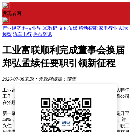
发现者网
产业经济
科技业界
3C数码
文化传媒
移动智能
家电行业
AI大
模型
汽车出行
热点资讯
工业富联顺利完成董事会换届
郑弘孟续任要职引领新征程
2026-07-08
来源：天脉网
编辑：瑞雪
工业富联近日顺利完成第四届董事会换届选举及高管团队聘任
工作，郑弘孟成功连任董事长兼总经理。此次换届标志着公司
在治理结构优化和战略布局上迈出重要一步。
新一届董事会成员规模从7人扩大至9人，女性董事占比提升至
44%，达到4人。非独立董事由郑弘孟、黄德才、杨秋瑾、许
兴仁、丁肇邦担任，李昕、李丹、廖翠萍出任独立董事，职工
代表董事则由林奂汝通过职工代表大会选举产生。这一调整显