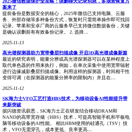
2025微信数据保护全攻略：误删聊天记录别急，多场景恢复方
案来了
提前备份是数据安全的核心，2025年微信已支持电脑、云服
务、外部存储等多种备份方式，恢复时只需简单操作即可找回
记录。苹果和安卓厂商的云服务早已支持微信数据备份，关键
是确认误删前有有效备份记录。 2. 选择…
2025-11-13
高光谱探测器助力宽带叠层扫描成像 开启3D高光谱成像新篇
最近的研究表明，能量分辨或高光谱探测器可以在某种程度上
取代单色器的作用来执行，例如，在单次采集中使用宽带辐射
进行边缘减影叠层扫描成像。利用这样的探测器，时间相干性
变得可调（在探测器的能量分辨率的限制内）并且在…
2025-11-12
SK海力士VFO工艺打造HBS技术，为移动设备AI性能提升带
来新突破
据闪德资讯获悉，SK海力士正在研发结合移动DRAM和
NAND的高带宽存储（HBS）技术，可提高智能手机和平板电
脑等移动设备的AI性能。 相比HBM使用的硅通孔（TSV）技
术，VFO无需穿孔，成本更低、良率更高…