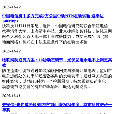
2025-11-12
中国电信携手多方完成2万公里中轨NTN在轨试验 速率达
140Mbps
快科技11月11日消息，近日，中国电信研究院联合浙江电信，
携手清华大学、上海清申科技、北京捷蜂创智科技，依托云网
融合大科创装置天地一体卫星试验能力，成功完成NTN（非
地面网络）制式在中轨卫星条件下的在轨技术验…
2025-11-12
物联网防逆流方案：10秒动态调节，光伏发电余电不上网更高
效
防逆流柔性调节通过加装物联网网关与双向计量电表，监测市
电总进线处的功率和逆变器实时的发电功率，通过网关内置的
智能算法，以*快10秒为一个检测周期，持续跟踪负荷变化，
动态调节逆变器的有功功率输出，既达到防逆流…
2025-11-11
奇安信“未知威胁检测防护”项目获2024年度北京市科技进步一
等奖