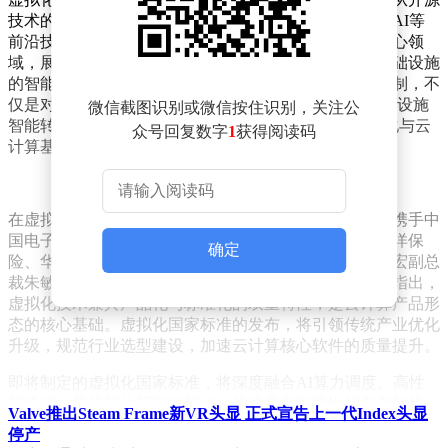
技术的兴起，到国产软件的广泛应用，再到与容器化、AI等
前沿技术的深度融合，其在党政、金融、制造等多个核心领
域，展现了强大的资源池化与智能调配能力，推动了基础设施
的智能化升级。此次云宏牵头启动的虚拟化国家标准编制，不
仅是对国家《“十四五”数字经济发展规划》中“加速基础设施
微信截图识别或微信按住识别，关注公
智能转型”号召的积极响应，更为行业用户提供了虚拟化与云
众号回复数字
1
获得阅读码
计算基础设施建设的权威指导。
在虚拟化国家标准金融行业协同工作启动仪式上，云宏携手中
国电子技术标准化研究院、浦发银行、东方证券、太平洋保
确定
险、华为云等核心单位，共同见证了这一历史时刻。云宏副总
裁朱敏健在会上深入阐述了标准制定的背景与意义，他指出，
虚拟化技术兼具产品化与标准化的双重特性，是云计算产品形
态的核心基础。虚拟化国家标准的发布，将引领传统产业优化
升级，规范行业选型建设，加速云计算核心软件的质量提升。
即将制定的虚拟化国家标准，将深度融合AI算力调度、高性
能协议、异构芯片等前沿技术，构建具有前瞻性的参考架构。
Valve推出Steam Frame新VR头显 正式宣告上一代Index头显
这一标准将为虚拟化产品的研发、选型与验收提供明确标尺，
停产
有力推动金融、党政、医疗等关键领域基础设施的平滑替代与