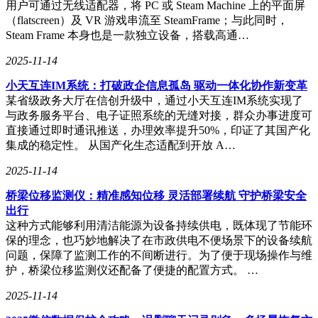
用户可通过无线适配器，将 PC 或 Steam Machine 上的平面屏
安全升级。
（flatscreen）及 VR 游戏串流至 SteamFrame；与此同时，
Steam Frame 本身也是一款独立设备，搭载高通…
2025-11-14
会议下午，与会者围绕金融行业建云用云的调研报告进行了深
入研讨。报告聚焦政策、技术、业务等多个层面，剖析了金融
小天互连IM系统：打破政企信息孤岛 驱动一体化协作新变革
建云用云中的典型问题与最佳实践，并就VMware更替、AI应
某省级政务大厅在信创升级中，通过小天互连IM系统实现了
用、业务系统技术栈及未来展望等议题进行了广泛交流。同
与政务服务平台、电子证照系统的无缝对接，群众办事进度可
时，会议宣布将高质量推进《金融行业建云用云研究报告——
直接通过即时通讯推送，办理效率提升50%，印证了其国产化
虚拟化与AI实践应用》的撰写工作，该报告将与虚拟化国家
集成的稳定性。 从国产化生态适配到开放 A…
标准深度协同，为金融业“建云用云”提供可量化、可评估的技
术标准。
2025-11-14
在智算重塑产业格局的当下，核心基础软件的标准化与自主化
桥梁位移监测仪：精准感知位移 灵活部署续航 守护桥梁安全
已成为科技自立自强的关键支撑。云宏牵头的虚拟化国家标准
出行
编制工作，彰显了国产厂商的技术实力与领导力，是推动云计
这种方式能够利用清洁能源为设备持续供电，既体现了节能环
算产业健康、有序发展的重要举措。在编制修订过程中，云宏
保的理念，也巧妙地解决了在市政供电不便场景下的设备续航
将秉持开放合作的精神，携手产学研用各方力量，共同推动虚
问题，保障了监测工作的不间断进行。为了便于现场操作与维
拟化国家标准的发布，加速云计算产业的规范化、标准化进
护，桥梁位移监测仪还配备了便捷的配置方式。 …
程。
2025-11-14