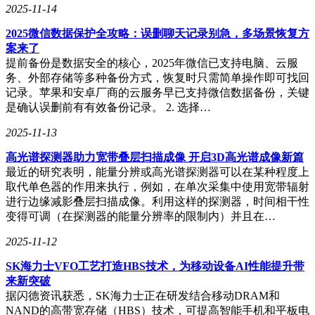
精准的支持。
2025-11-14
2025微信数据保护全攻略：误删聊天记录别急，多场景恢复方
案来了
提前备份是数据安全的核心，2025年微信已支持电脑、云服
务、外部存储等多种备份方式，恢复时只需简单操作即可找回
记录。苹果和安卓厂商的云服务早已支持微信数据备份，关键
是确认误删前有有效备份记录。 2. 选择…
2025-11-13
高光谱探测器助力宽带叠层扫描成像 开启3D高光谱成像新篇
最近的研究表明，能量分辨或高光谱探测器可以在某种程度上
取代单色器的作用来执行，例如，在单次采集中使用宽带辐射
进行边缘减影叠层扫描成像。利用这样的探测器，时间相干性
变得可调（在探测器的能量分辨率的限制内）并且在…
2025-11-12
SK海力士VFO工艺打造HBS技术，为移动设备AI性能提升带
来新突破
据闪德资讯获悉，SK海力士正在研发结合移动DRAM和
NAND的高带宽存储（HBS）技术，可提高智能手机和平板电