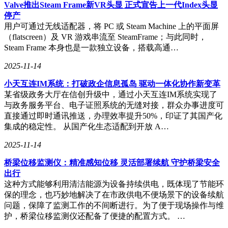
Valve推出Steam Frame新VR头显 正式宣告上一代Index头显
停产
用户可通过无线适配器，将 PC 或 Steam Machine 上的平面屏
（flatscreen）及 VR 游戏串流至 SteamFrame；与此同时，
Steam Frame 本身也是一款独立设备，搭载高通…
2025-11-14
小天互连IM系统：打破政企信息孤岛 驱动一体化协作新变革
某省级政务大厅在信创升级中，通过小天互连IM系统实现了
与政务服务平台、电子证照系统的无缝对接，群众办事进度可
直接通过即时通讯推送，办理效率提升50%，印证了其国产化
在评估过程中，WBM模型展现出了令人瞩目的表现。在47项
集成的稳定性。 从国产化生态适配到开放 A…
静态健康预测任务中，WBM在18项任务上优于基于光电容积
脉搏波（PPG）的强模型。同时，在除糖尿病外的所有动态健
2025-11-14
康预测任务中，WBM也表现出了更加出色的性能。当WBM与
PPG数据相结合时，其效果更为显著，特别是在怀孕检测方
桥梁位移监测仪：精准感知位移 灵活部署续航 守护桥梁安全
面，准确率高达92%。
出行
这种方式能够利用清洁能源为设备持续供电，既体现了节能环
外媒高度评价了这一研究成果，指出WBM模型并非旨在取代
保的理念，也巧妙地解决了在市政供电不便场景下的设备续航
传感器数据，而是与其形成互补。WBM模型擅长捕捉长期行
问题，保障了监测工作的不间断进行。为了便于现场操作与维
为信号，而PPG则擅长捕捉短期生理变化。通过将两者结合，
护，桥梁位移监测仪还配备了便捷的配置方式。 …
可以更早地发现健康变化，为用户的健康管理提供更加全面和