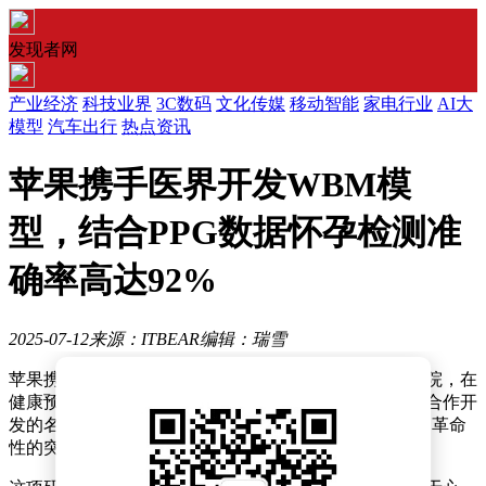
发现者网
产业经济
科技业界
3C数码
文化传媒
移动智能
家电行业
AI大
模型
汽车出行
热点资讯
苹果携手医界开发WBM模
型，结合PPG数据怀孕检测准
确率高达92%
2025-07-12
来源：ITBEAR
编辑：瑞雪
苹果携手美国心脏协会及哈佛医学院附属布莱根妇女医院，在
健康预测领域取得了新进展。一项最新研究显示，三方合作开
发的名为“WBM”的可穿戴行为模型，为健康监测带来了革命
性的突破。