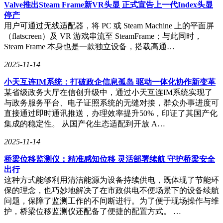
Valve推出Steam Frame新VR头显 正式宣告上一代Index头显
停产
用户可通过无线适配器，将 PC 或 Steam Machine 上的平面屏
（flatscreen）及 VR 游戏串流至 SteamFrame；与此同时，
Steam Frame 本身也是一款独立设备，搭载高通…
2025-11-14
小天互连IM系统：打破政企信息孤岛 驱动一体化协作新变革
某省级政务大厅在信创升级中，通过小天互连IM系统实现了
与政务服务平台、电子证照系统的无缝对接，群众办事进度可
直接通过即时通讯推送，办理效率提升50%，印证了其国产化
集成的稳定性。 从国产化生态适配到开放 A…
2025-11-14
桥梁位移监测仪：精准感知位移 灵活部署续航 守护桥梁安全
出行
这种方式能够利用清洁能源为设备持续供电，既体现了节能环
保的理念，也巧妙地解决了在市政供电不便场景下的设备续航
问题，保障了监测工作的不间断进行。为了便于现场操作与维
护，桥梁位移监测仪还配备了便捷的配置方式。 …