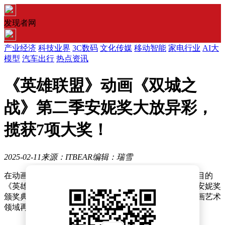
发现者网
产业经济
科技业界
3C数码
文化传媒
移动智能
家电行业
AI大
模型
汽车出行
热点资讯
《英雄联盟》动画《双城之
战》第二季安妮奖大放异彩，
揽获7项大奖！
2025-02-11
来源：ITBEAR
编辑：瑞雪
在动画界的璀璨星空下，又一荣耀时刻被铭记。备受瞩目的
《英雄联盟》衍生动画《双城之战》第二季，在第52届安妮奖
颁奖典礼上大放异彩，一举斩获七项重量级大奖，为动画艺术
领域再添辉煌篇章。