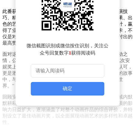
此番获奖名单中，《双城之战》第二季凭借其卓越的导演技
巧、精湛的剪辑工艺、动人的原创音乐、震撼的视觉效果、出
色的艺术指导、生动的角色动画以及富有创意的分镜设计，赢
得了业界内外的高度认可。安妮奖，这一动画界的奥斯卡，不
仅是对个人才华的颂扬，更是对整个动画制作团队辛勤付出的
最高赞誉。
微信截图识别或微信按住识别，关注公
众号回复数字
1
获得阅读码
面对这份沉甸甸的荣誉，《英雄联盟》官方团队难掩激动之
情，公开发表声明称：“我们深感荣耀与自豪，能够在此次安
妮奖上收获如此多的肯定。这不仅是对我们过去努力的认可，
更是激励我们继续前行的动力。我们迫不及待想在未来的故事
中，与全球的玩家再次相遇，共同探索更多未知的奇妙世
界。”
确定
回顾安妮奖的历史，其初衷在于表彰那些在动画艺术领域内默
默耕耘、不断创新的杰出人才。随着时间的推移，该奖项的影
响力日益扩大，逐渐涵盖了对整个动画作品的综合评价，并特
别设立了最佳动画片奖，以全面展现动画艺术的多样性和卓越
性。