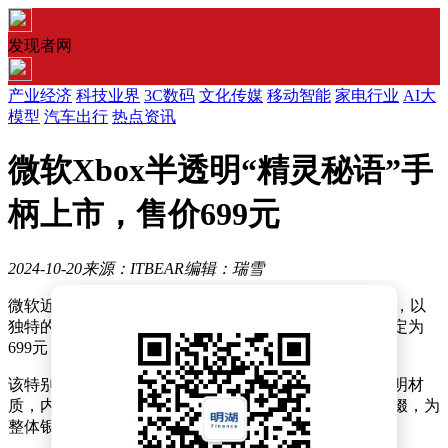
发现者网
产业经济
科技业界
3C数码
文化传媒
移动智能
家电行业
AI大
模型
汽车出行
热点资讯
微软Xbox半透明“精灵秘语”手
柄上市，售价699元
2024-10-20
来源：ITBEAR
编辑：瑞雪
微软近日宣布，Xbox手柄“精灵秘语”特别版已正式上市，以
独特的半透明外壳设计和银灰色调吸引玩家目光。售价定为
699元，为游戏爱好者提供新的选择。
该特别版手柄在外观上独具匠心，顶盖和侧盖采用半透明材
质，内部金属结构若隐若现。金色十字键和扳机键的点缀，为
整体银灰色调增添一抹亮色。