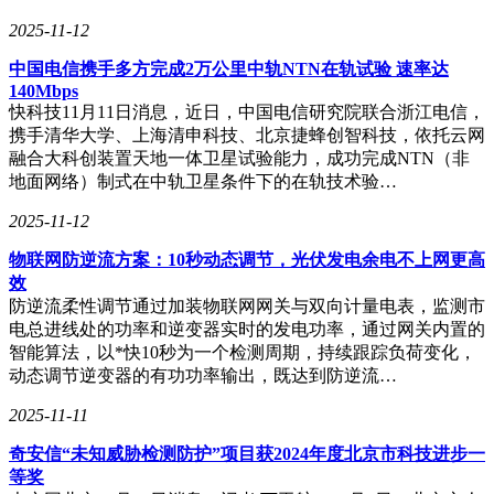
2025-11-12
中国电信携手多方完成2万公里中轨NTN在轨试验 速率达
140Mbps
快科技11月11日消息，近日，中国电信研究院联合浙江电信，
携手清华大学、上海清申科技、北京捷蜂创智科技，依托云网
融合大科创装置天地一体卫星试验能力，成功完成NTN（非
地面网络）制式在中轨卫星条件下的在轨技术验…
2025-11-12
物联网防逆流方案：10秒动态调节，光伏发电余电不上网更高
效
防逆流柔性调节通过加装物联网网关与双向计量电表，监测市
电总进线处的功率和逆变器实时的发电功率，通过网关内置的
智能算法，以*快10秒为一个检测周期，持续跟踪负荷变化，
动态调节逆变器的有功功率输出，既达到防逆流…
2025-11-11
奇安信“未知威胁检测防护”项目获2024年度北京市科技进步一
等奖