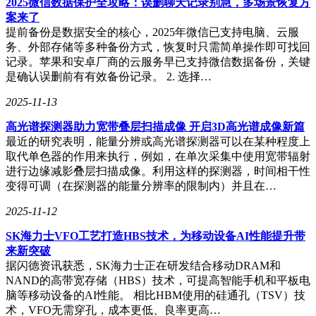
2025微信数据保护全攻略：误删聊天记录别急，多场景恢复方
案来了
提前备份是数据安全的核心，2025年微信已支持电脑、云服
务、外部存储等多种备份方式，恢复时只需简单操作即可找回
记录。苹果和安卓厂商的云服务早已支持微信数据备份，关键
是确认误删前有有效备份记录。 2. 选择…
2025-11-13
高光谱探测器助力宽带叠层扫描成像 开启3D高光谱成像新篇
最近的研究表明，能量分辨或高光谱探测器可以在某种程度上
取代单色器的作用来执行，例如，在单次采集中使用宽带辐射
进行边缘减影叠层扫描成像。利用这样的探测器，时间相干性
变得可调（在探测器的能量分辨率的限制内）并且在…
2025-11-12
SK海力士VFO工艺打造HBS技术，为移动设备AI性能提升带
来新突破
据闪德资讯获悉，SK海力士正在研发结合移动DRAM和
NAND的高带宽存储（HBS）技术，可提高智能手机和平板电
脑等移动设备的AI性能。 相比HBM使用的硅通孔（TSV）技
术，VFO无需穿孔，成本更低、良率更高…