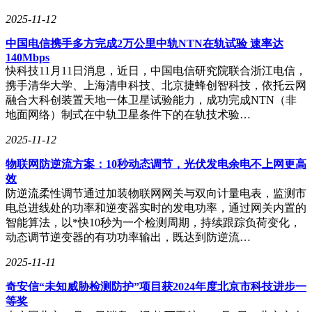
2025-11-12
中国电信携手多方完成2万公里中轨NTN在轨试验 速率达
140Mbps
快科技11月11日消息，近日，中国电信研究院联合浙江电信，
携手清华大学、上海清申科技、北京捷蜂创智科技，依托云网
融合大科创装置天地一体卫星试验能力，成功完成NTN（非
地面网络）制式在中轨卫星条件下的在轨技术验…
2025-11-12
物联网防逆流方案：10秒动态调节，光伏发电余电不上网更高
效
防逆流柔性调节通过加装物联网网关与双向计量电表，监测市
电总进线处的功率和逆变器实时的发电功率，通过网关内置的
智能算法，以*快10秒为一个检测周期，持续跟踪负荷变化，
动态调节逆变器的有功功率输出，既达到防逆流…
2025-11-11
奇安信“未知威胁检测防护”项目获2024年度北京市科技进步一
等奖