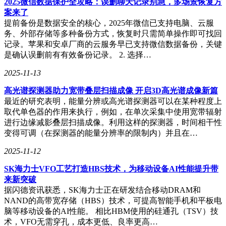
2025微信数据保护全攻略：误删聊天记录别急，多场景恢复方
案来了
提前备份是数据安全的核心，2025年微信已支持电脑、云服
务、外部存储等多种备份方式，恢复时只需简单操作即可找回
记录。苹果和安卓厂商的云服务早已支持微信数据备份，关键
是确认误删前有有效备份记录。 2. 选择…
2025-11-13
高光谱探测器助力宽带叠层扫描成像 开启3D高光谱成像新篇
最近的研究表明，能量分辨或高光谱探测器可以在某种程度上
取代单色器的作用来执行，例如，在单次采集中使用宽带辐射
进行边缘减影叠层扫描成像。利用这样的探测器，时间相干性
变得可调（在探测器的能量分辨率的限制内）并且在…
2025-11-12
SK海力士VFO工艺打造HBS技术，为移动设备AI性能提升带
来新突破
据闪德资讯获悉，SK海力士正在研发结合移动DRAM和
NAND的高带宽存储（HBS）技术，可提高智能手机和平板电
脑等移动设备的AI性能。 相比HBM使用的硅通孔（TSV）技
术，VFO无需穿孔，成本更低、良率更高…