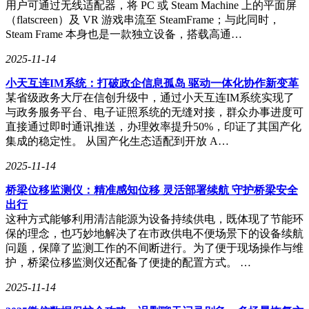
用户可通过无线适配器，将 PC 或 Steam Machine 上的平面屏
在影像系统方面，三星Galaxy S24同样表现出色。该机配备了
（flatscreen）及 VR 游戏串流至 SteamFrame；与此同时，
强大的后置三摄组合，支持3倍光学变焦和高达30倍的数码变
Steam Frame 本身也是一款独立设备，搭载高通…
焦，为用户提供了全天候的专业拍摄体验。同时，Galaxy AI
2025-11-14
的加入还大幅增强了手机的影像后期编辑能力，让用户能够轻
松创作出更加专业且富有创意的照片和视频作品。
小天互连IM系统：打破政企信息孤岛 驱动一体化协作新变革
某省级政务大厅在信创升级中，通过小天互连IM系统实现了
性能方面，三星Galaxy S24搭载了全系列标配的第三代骁龙8
与政务服务平台、电子证照系统的无缝对接，群众办事进度可
移动平台(for Galaxy)，全面提升了CPU、GPU和NPU的性能表
直接通过即时通讯推送，办理效率提升50%，印证了其国产化
现。配合专属的性能优化和增强的散热系统，该机能够轻松应
集成的稳定性。 从国产化生态适配到开放 A…
对日常使用、大型游戏和丰富的AI应用等场景，为用户带来
多元化的移动体验。
2025-11-14
桥梁位移监测仪：精准感知位移 灵活部署续航 守护桥梁安全
出行
三星Galaxy S24以其精巧时尚的外观设计、出色的屏幕显示、
这种方式能够利用清洁能源为设备持续供电，既体现了节能环
强大的性能和前沿的AI体验赢得了消费者的青睐。相信这款
保的理念，也巧妙地解决了在市政供电不便场景下的设备续航
便携旗舰手机将成为更多用户的理想之选，并引领时尚潮流的
问题，保障了监测工作的不间断进行。为了便于现场操作与维
发展。
护，桥梁位移监测仪还配备了便捷的配置方式。 …
2025-11-14