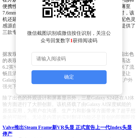
便携性需求。通过精湛的制造工艺，实现了轻至167g、薄至
7.6mm的轻薄机身，为用户提供了极致的便携体验。同时，该
机还延续了三星一贯的简约风格，机身线条优雅流畅，配色灵
感源自珍稀矿物，时尚且百搭。此外，三星商城还独家提供了
三款专属配色，满足用户的个性化需求。
微信截图识别或微信按住识别，关注公
众号回复数字
1
获得阅读码
据发现者网了解，三星Galaxy S24在屏幕显示方面也有着出色
的表现。得益于三星在屏幕领域的技术优势，该机拥有高达
6.2英寸的屏幕尺寸和1-120Hz自适应刷新率，为用户带来了流
畅且清晰的视觉体验。同时，其2600尼特的峰值亮度更是让
确定
Galaxy S24成为了Galaxy系列中“最亮的显示屏”。即使在户外
强光下，用户也能享受到清晰、亮丽的画面效果。
除了出色的外观设计和屏幕显示外，三星Galaxy S24还在AI体
验方面进行了大胆创新。该机搭载了由Galaxy AI深度赋能的
原生应用，为用户在沟通、生产力和影像等方面带来了超乎想
象的可能性。无论是内置的实时翻译功能还是首创的即圈即搜
功能，都让用户在跨语言沟通和信息获取方面更加便捷高效。
Valve推出Steam Frame新VR头显 正式宣告上一代Index头显
停产