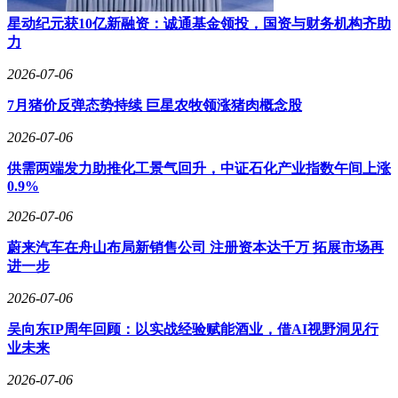
星动纪元获10亿新融资：诚通基金领投，国资与财务机构齐助
力
2026-07-06
7月猪价反弹态势持续 巨星农牧领涨猪肉概念股
2026-07-06
供需两端发力助推化工景气回升，中证石化产业指数午间上涨
0.9%
2026-07-06
蔚来汽车在舟山布局新销售公司 注册资本达千万 拓展市场再
进一步
2026-07-06
吴向东IP周年回顾：以实战经验赋能酒业，借AI视野洞见行
业未来
2026-07-06