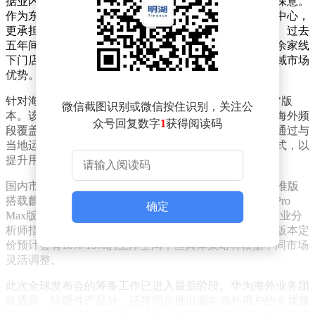
据业内人士分析，华为选择吉隆坡作为首发地具有战略深意。
作为东盟核心成员国，马来西亚不仅是华为东南亚运营中心，
更承担着辐射印尼、泰国、越南等新兴市场的枢纽作用。过去
五年间，华为在东南亚市场持续投入，已建立覆盖2000余家线
下门店的销售网络，此次高端机型首发将进一步巩固区域市场
优势。
针对海外用户需求，华为将推出定制化的Pura 90系列"S"版
微信截图识别或微信按住识别，关注公
本。该机型在硬件配置上与国内版本保持同步，但针对海外频
众号回复数字
1
获得阅读码
段覆盖、本地化应用生态等场景进行深度优化。例如，通过与
当地运营商合作预装特色服务，并支持更多国际支付方式，以
提升用户体验的连贯性。
国内市场方面，Pura 90系列已形成清晰的产品矩阵：标准版
搭载麒麟9010S芯片起售价4699元，Pro版（5499元）和Pro
确定
Max版（6499元）则配备性能更强的麒麟9030S芯片。行业分
析师指出，考虑到关税、物流及本地化服务成本，海外版本定
价预计会有10%-15%的上浮空间，但具体策略将根据不同市场
灵活调整。
此次全球发布会的筹备工作已进入最后阶段。华为海外业务团
队透露，除硬件产品外，还将同步推出面向海外用户的专属服