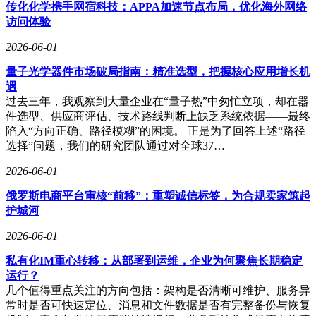
传化化学携手网宿科技：APPA加速节点布局，优化海外网络
件升级周期，芯片行业需提供全场景、全功耗段的高能效解决
访问体验
方案以主导下一阶段竞争。
2026-06-01
安蒙进一步将智能体的应用边界从数字世界扩展至物理世界，
提出“物理AI”新赛道。在汽车领域，AI将重新定义座舱个性化
量子光学器件市场破局指南：精准选型，把握核心应用增长机
智能与道路物理AI的融合；机器人领域，高通推出覆盖
遇
AMR、机械臂、人形机器人和无人机的全栈参考设计，采用
过去三年，我观察到大量企业在“量子热”中匆忙立项，却在器
三层计算架构支持即时执行、任务落地和推理决策；工业场景
件选型、供应商评估、技术路线判断上缺乏系统依据——最终
中，视觉AI与智能传感器结合智能体，将在零售、仓储、能
陷入“方向正确、路径模糊”的困境。 正是为了回答上述“路径
源和智慧城市等领域实现规模化落地。这一扩展使AI成为实
选择”问题，我们的研究团队通过对全球37…
体经济的基础设施，高通的策略是将消费电子的高集成、低成
本优势与汽车、工业的高可靠、高精度能力结合，构建独特竞
2026-06-01
争壁垒。
俄罗斯电商平台审核“前移”：重塑诚信标签，为合规卖家筑起
在演讲中，安蒙强调6G网络对智能体时代的基础设施意义。
护城河
作为首个为AI设计的无线网络，6G通过超高速上行能力支持
2026-06-01
智能眼镜、AR/VR设备实时回传高清视觉数据，使每个人成
为“行走的摄像头”；其分布式计算体系将算力下沉至基站和中
私有化IM重心转移：从部署到运维，企业为何聚焦长期稳定
心局，实现端边云高效协同；更颠覆性的是，6G的感知能力
运行？
可通过无线信号构建区域、城市乃至国家级数字孪生，为智能
几个值得重点关注的方向包括：架构是否清晰可维护、服务异
体提供全域实时上下文。6G不再仅是通信网络，而是成为智
常时是否可快速定位、消息和文件数据是否有完整备份与恢复
能体感知世界、协同运行的“数字骨架”，支撑其全场景、全天