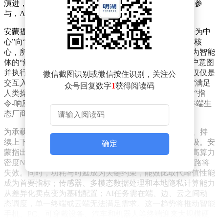
演进，吸引了英伟达、英特尔、AMD等全球芯片巨头的参
与，AI计算成为核心议题。
安蒙提出，智能体时代的到来标志着产业生态从“以设备为中
心”向“以智能体为中心”迁移。过去，手机是数字生活的核
心，所有应用和设备均围绕其展开；未来，硬件将转变为智能
体的“触点”，通过跨设备、跨场景的协同，主动理解用户意图
并执行任务。这一变革将重新定义终端价值：设备不再仅仅是
微信截图识别或微信按住识别，关注公
交互入口，而是成为智能体的执行终端，硬件设计需从“满足
众号回复数字
1
获得阅读码
人类操作”转向“支撑智能体自主运行”。交互模式也将从“指
令-响应”升级为“感知-规划-协同-完成”的主动服务链，终端生
态厂商的竞争焦点将转向智能体适配与生态构建能力。
为承载智能体的特性——如7×24小时运行、跨系统协同、持
续上下文感知和自主决策——现有终端需进行革命性升级。安
确定
蒙指出，硬件架构需重构：高能效CPU负责任务编排，高算力
密度NPU/GPU运行本地模型，传统“重GPU轻CPU”的思路将
失效。同时，功耗与时延成为关键约束，能效比取代峰值性能
成为首要指标；传感器、多模态数据处理和本地隐私计算能力
从差异化卖点变为基础配置；AI任务需在端、边、云之间动
态调度，单一终端或云端无法满足需求。这一趋势将推动智能
手机、PC、可穿戴设备、汽车和机器人等终端迎来大规模硬