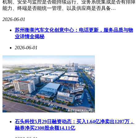
机制、安全与监控是否能持续运行、业务系统集成是否有排障
候落地。
能力、终端是否能统一管理、以及供应商是否具备…
安蒙还提出“Token是AI时代新货币”的观点，指出智能体的自
2026-06-01
主化、高速化和多任务运行将使Token消耗量呈指数级增长。
数据显示，从对话式AI的1万Token、推理式AI的10万Token，
苏州衡美汽车文化创意中心：电话更新，服务品质与物
到智能体AI的100万Token，两代升级即实现百倍增长；2026
业详情全揭秘
年全球每10秒Token需求约31.7亿，2030年将达1.27万亿，增长
2026-06-01
40倍。Token的大规模消耗将定义AI的技术架构与经济模型，
而分布式AI通过端边云协同可节省最高60%的Token消耗，成
本降低75%，终结了“云端与边缘二选一”的争论。
演讲尾声，高通发布数据中心业务新品牌DragonFly，标志着
其完成从毫瓦级耳机到千瓦级数据中心的全功耗段算力布局。
安蒙表示，高通在移动领域积累的能效优势和全场景整合能力
将延伸至数据中心，目前已与全球超大规模云厂商开展实际部
署，详细路线图将于6月24日投资者日公布。这一举措使高通
从移动芯片提供商升级为全域智能算力服务商，多元化战略进
入新阶段。资本市场对这一转型迅速作出反应，摩根大通等多
家投行近期密集上调高通目标价，认为全球近60亿部智能手机
石头科技5月29日融资动态：买入1.64亿净卖出1207万，
和超20亿台PC的升级需求将为其带来前所未有的市场机遇。
融券净买2300股余额14.11亿