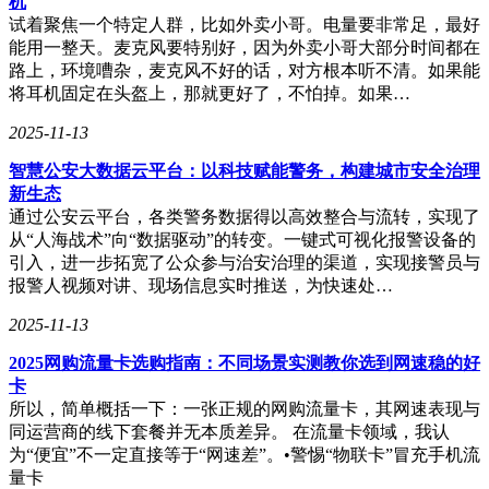
机
同传等应用场景拥有了更大的想象空间。
试着聚焦一个特定人群，比如外卖小哥。电量要非常足，最好
能用一整天。麦克风要特别好，因为外卖小哥大部分时间都在
如果说前两款模型是“感知系统”的升级部件，那么第三款模型
路上，环境嘈杂，麦克风不好的话，对方根本听不清。如果能
——豆包1.6系列的极速版Seed-1.6-flash，则是一块能够大规模
将耳机固定在头盔上，那就更好了，不怕掉。如果…
部署的“神经中枢”。它兼顾低延迟、强通用能力和超低成本，
特别适用于对性能要求极高的场景，如智能巡检、手机助手、
2025-11-13
家用安防等。在智能监控企业萤石的落地案例中，引入该模型
智慧公安大数据云平台：以科技赋能警务，构建城市安全治理
后，系统时延降低了50%，成本下降了92%。
新生态
火山引擎还发布了新一代全模态向量模型Seed1.6-
通过公安云平台，各类警务数据得以高效整合与流转，实现了
Embedding。该模型能将文本、图像、视频转化为统一的语义
从“人海战术”向“数据驱动”的转变。一键式可视化报警设备的
向量，实现模态间的“互相理解”。这意味着文本可以精确检索
引入，进一步拓宽了公众参与治安治理的渠道，实现接警员与
图像，视频可以被语义性标注，图文信息能共同参与知识构建
报警人视频对讲、现场信息实时推送，为快速处…
与推理。同时，新模型还支持混合模态检索，使企业能够构建
2025-11-13
真正统一的多模态知识库，提升AI系统的内容理解深度和响
应准确度。
2025网购流量卡选购指南：不同场景实测教你选到网速稳的好
卡
这些模型的迭代升级，不仅仅是“点状功能”的提升，更像是为
所以，简单概括一下：一张正规的网购流量卡，其网速表现与
AI基础设施配备了更加灵敏、更加协调的“神经系统”。这使得
同运营商的线下套餐并无本质差异。 在流量卡领域，我认
大模型不再仅仅是一个“聪明大脑”，而是能够真实理解用户意
为“便宜”不一定直接等于“网速差”。•警惕“物联卡”冒充手机流
图、快速响应场景挑战，并以可部署的方式持续工作的一整套
量卡
闭环系统。