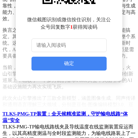
靠性，更关乎背后的数据传输效率、多模态模型的识别与生成
能力、跨模态的理解与联动，以及整个端到端系统的稳定与高
效。
微信截图识别或微信按住识别，关注公
众号回复数字
1
获得阅读码
换言之，现实世界的AI应用绝非仅凭一个“聪明大脑”就能搞
定。其效能不仅取决于大模型本身，更依赖于承载它的整个系
统。这标志着我们正步入一个与传统云计算截然不同的新时
代，AI基础设施不再仅仅提供存储、计算和API接口，而是需
要具备多模态感知、上下文理解、跨端部署等系统级能力。
确定
当前，大型云计算厂商正加速向AI时代的基础设施转型，火
山引擎便是这一趋势的先行者之一。在7月30日的厦门AI创新
巡展上，相较于一个多月前的春季Force大会，火山引擎的AI
基础设施能力再次实现飞跃。
此次火山引擎推出了三款全新模型，涵盖图像生成、同声传译
和通用语言理解三大领域，分别是豆包·图像编辑模型3.0、豆
包·同声传译模型2.0，以及全面升级的豆包大模型1.6系列。这
TLKS-PMG-TP装置：全天候精准监测，守护输电线路“体
些模型的更新，如同为AI的“神经系统”注入了新的活力。
温”安全
TLKS-PMG-TP输电线路线夹及导线温度在线监测装置应运而
以图像编辑模型3.0为例，图像生成与编辑是当前应用最广泛
生，以其高精度测温与全时段监测能力，为输电线路装上了一
的AI场景之一，在电商广告、内容创作等领域发挥着重要作