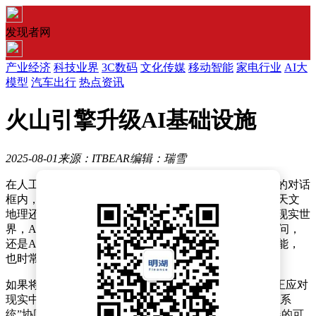
发现者网
产业经济
科技业界
3C数码
文化传媒
移动智能
家电行业
AI大
模型
汽车出行
热点资讯
火山引擎升级AI基础设施
2025-08-01
来源：ITBEAR
编辑：瑞雪
在人工智能领域，一种鲜明的对比正日益凸显：在虚拟的对话
框内，AI仿佛无所不能，三秒成诗、五秒成文，无论是天文
地理还是法律医学，都显得游刃有余；然而，一旦踏入现实世
界，AI的表现却常常令人失望，无论是AI玩具的答非所问，
还是AI眼镜的场景识别偏差，甚至是基础的实时翻译功能，
也时常不尽如人意。
如果将大模型比作AI的“大脑”，那么要让这个“大脑”真正应对
现实中的复杂挑战，还需一套完整的“感知器官”和“神经系
统”协同工作。这不仅仅依赖于麦克风、摄像头等传感器的可