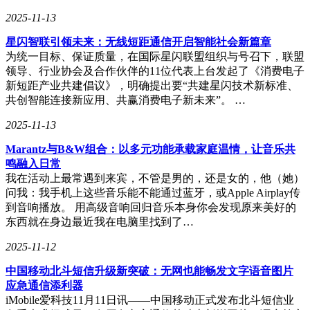
2025-11-13
在强调模型升级的同时，火山引擎也在此次活动上提出了另一
条主线：构建更加底层、更加工程化的基础设施，以支撑这
星闪智联引领未来：无线短距通信开启智能社会新篇章
些“器官”的长期稳定运行。这不仅仅是“让模型更强”，更
为统一目标、保证质量，在国际星闪联盟组织与号召下，联盟
是“让模型更可用”，真正成为企业构建AI应用的坚实底座。
领导、行业协会及合作伙伴的11位代表上台发起了《消费电子
新短距产业共建倡议》，明确提出要“共建星闪技术新标准、
火山引擎宣布开源旗下的Agent开发平台扣子，此次开源涵盖
共创智能连接新应用、共赢消费电子新未来”。 …
了扣子开发平台Coze Studio与全链路管理工具扣子罗盘Coze
Loop，并采用Apache 2.0协议。这意味着开发者无需复杂配置
2025-11-13
即可快速搭建Agent，并完成从模型调用到逻辑编排、从部署
上线到后续监控运维的全过程。同时，火山引擎的企业级
Marantz与B&W组合：以多元功能承载家庭温情，让音乐共
Agent平台HiAgent也同步支持与扣子开源版对接，通过共享
鸣融入日常
Agent标准，支持扣子开源版智能体的纳管。
我在活动上最常遇到来宾，不管是男的，还是女的，他（她）
问我：我手机上这些音乐能不能通过蓝牙，或Apple Airplay传
在基础设施层面，AI部署过去面临的一大痛点是“算力贵且不
到音响播放。 用高级音响回归音乐本身你会发现原来美好的
灵活”。尤其是经过微调的企业自有专用模型，在托管至云计
东西就在身边最近我在电脑里找到了…
算平台时，大多只能以租用GPU的方式计费，相比按Tokens计
2025-11-12
费的方式缺乏灵活性，容易造成资源浪费。火山此次发布的企
业自有模型托管方案解决了这一问题。企业可将自训练模型托
中国移动北斗短信升级新突破：无网也能畅发文字语音图片
管至火山方舟，无需自行管理GPU调度等复杂操作，甚至能
应急通信添利器
按需选择部署机型与推理性能指标。在业务低峰期，系统能自
iMobile爱科技11月11日讯——中国移动正式发布北斗短信业
动释放资源，避免为闲置资源买单，从而实现更高的资源利用