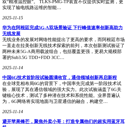
双“精准温控眼”。 TLKS-PMG-TP装置不仅提供实时监测，更
用，但也是AI最易“出错”的环节。用户期望AI能像设计师一样
实现了输电线路运维的智能…
理解需求，如“去掉背景人群”或“将照片中的冬天换成春天”，
但往往遭遇AI听不懂、改不对的问题。而新版本在指令遵
2025-11-15
循、图像保持和美感生成方面实现了显著提升，能在保持原图
人物结构的同时，精准调整光影、风格、材质等细节，已能支
华为在阿根廷完成5G-A双场景验证 下行峰值速率创新高助力
持专业P图场景。比如，当要求AI将照片场景转换为冬天时，
无线发展
旧版AI可能会将整个照片覆盖上白雪，显得不真实，而新版
无线业务的发展对网络性能提出了更高的要求，而阿根廷市场
则能呈现出更符合现实的冬景。
一直走在拉美创新无线技术探索的前列，本次创新测试验证了
两种未来5G-A商用载波组合，包括覆盖更强，更易大规模部
图像编辑模型的美感提升，不仅意味着在专业人士手中更加顺
署的Sub3.5G TDD+FDD 3CC…
手，也意味着AI修图可以解锁更多应用场景。例如，在热门
的AI眼镜/AR眼镜领域，可以开发一款基于语音交互的AI修图
2025-11-14
工具，拍摄后即可直接上传至社交软件，在眼镜端侧完成从拍
中国6G技术首阶段试验圆满收官，通信领域创新再启新程
摄到修图、发布的完整流程。
在全球竞相布局6G的背景下，中国率先完成第一阶段技术试
验，展现了其在通信领域的强大实力。此次试验涵盖了6G关
同声传译模型2.0则解决了多语言会议与跨境沟通中的“延
键核心技术，测试了多种潜在技术和系统性能。业界普遍认
迟”与“音色错位”问题。传统AI同传依赖模块级联，延迟长达
为，6G网络将实现地面与卫星通信的融合，构建空…
8-10秒，且使用统一的机械女声输出，既慢又“出戏”。而新一
代模型基于全双工实时语音框架，将延迟缩短至2-3秒，并实
2025-11-14
现“0样本声音复刻”，即AI在听用户说话的同时就能捕捉音色
并生成同步译文，用“用户的声音”说出外语。这一创新使得跨
避开苹果锋芒，聚焦外卖小哥：打造专属他们的超实用蓝牙耳
语言直播、远程多人会议，以及在AI眼镜、AI耳机中的实时