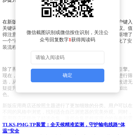
在新版应用商店中，微软还增强了自动建议功能。当用户键入
关键词时，系统会即时提供一系列更加相关和有用的建议。值
微信截图识别或微信按住识别，关注公
得注意的是，在搜索推荐中排名靠前的扩展程序旁边，新增了
众号回复数字
1
获得阅读码
一个“获取”按钮，用户只需点击即可直接安装，大大简化了安
装流程。
除了界面和功能上的改进，新版应用商店还优化了搜索引擎。
确定
现在，用户可以按照产品类型、类别、评级等多种条件进行筛
选，从而更轻松地找到符合自己需求的扩展程序。这一改进无
疑提升了用户的查找效率，使得应用商店的使用体验更加出
色。
新版应用商店还按照主题进行了更加细致的分类。用户可以在
不同的风格中浏览，找到适合自己浏览器的完美外观。同时，
应用商店还提供了精选合集，这些合集是根据用户的兴趣和需
求量身定制的，帮助用户快速找到最适合自己的扩展程序和主
TLKS-PMG-TP装置：全天候精准监测，守护输电线路“体
题。
温”安全