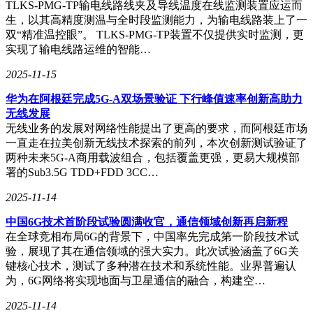
TLKS-PMG-TP输电线路线夹及导线温度在线监测装置应运而
生，以其高精度测温与全时段监测能力，为输电线路装上了一
双“精准温控眼”。 TLKS-PMG-TP装置不仅提供实时监测，更
此次升级不仅提升了Microsoft Edge浏览器扩展程序应用商店
实现了输电线路运维的智能…
的功能性和易用性，还为用户带来了更加个性化和丰富的浏览
体验。未来，随着更多优质扩展程序的加入，相信Edge浏览
2025-11-15
器的用户将会享受到更加出色的网络浏览服务。
华为在阿根廷完成5G-A双场景验证 下行峰值速率创新高助力
无线发展
无线业务的发展对网络性能提出了更高的要求，而阿根廷市场
一直走在拉美创新无线技术探索的前列，本次创新测试验证了
两种未来5G-A商用载波组合，包括覆盖更强，更易大规模部
署的Sub3.5G TDD+FDD 3CC…
2025-11-14
中国6G技术首阶段试验圆满收官，通信领域创新再启新程
在全球竞相布局6G的背景下，中国率先完成第一阶段技术试
验，展现了其在通信领域的强大实力。此次试验涵盖了6G关
键核心技术，测试了多种潜在技术和系统性能。业界普遍认
为，6G网络将实现地面与卫星通信的融合，构建空…
2025-11-14