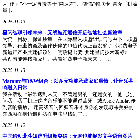
为“便宜”不一定直接等于“网速差”。•警惕“物联卡”冒充手机流
量卡
2025-11-13
星闪智联引领未来：无线短距通信开启智能社会新篇章
为统一目标、保证质量，在国际星闪联盟组织与号召下，联盟
领导、行业协会及合作伙伴的11位代表上台发起了《消费电子
新短距产业共建倡议》，明确提出要“共建星闪技术新标准、
共创智能连接新应用、共赢消费电子新未来”。 …
2025-11-13
Marantz与B&W组合：以多元功能承载家庭温情，让音乐共
鸣融入日常
我在活动上最常遇到来宾，不管是男的，还是女的，他（她）
问我：我手机上这些音乐能不能通过蓝牙，或Apple Airplay传
到音响播放。 用高级音响回归音乐本身你会发现原来美好的
东西就在身边最近我在电脑里找到了…
2025-11-12
中国移动北斗短信升级新突破：无网也能畅发文字语音图片