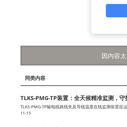
因内容太
同类内容
TLKS-PMG-TP装置：全天候精准监测，
TLKS-PMG-TP输电线路线夹及导线温度在线监测装
11-15
准温控眼”。 TLKS-PMG-TP装置不仅提供实时监测，