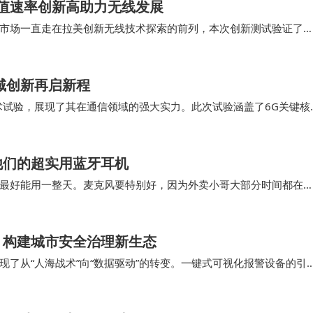
峰值速率创新高助力无线发展
市场一直走在拉美创新无线技术探索的前列，本次创新测试验证了
b3.5G TDD+FDD 3CC…
域创新再启新程
术试验，展现了其在通信领域的强大实力。此次试验涵盖了6G关键核
6G网络将实现地面与卫星通信的融合，构建空…
他们的超实用蓝牙耳机
最好能用一整天。麦克风要特别好，因为外卖小哥大部分时间都在
能将耳机固定在头盔上，那就更好了，不怕掉。如果…
，构建城市安全治理新生态
了从“人海战术”向“数据驱动”的转变。一键式可视化报警设备的引
与报警人视频对讲、现场信息实时推送，为快速处…