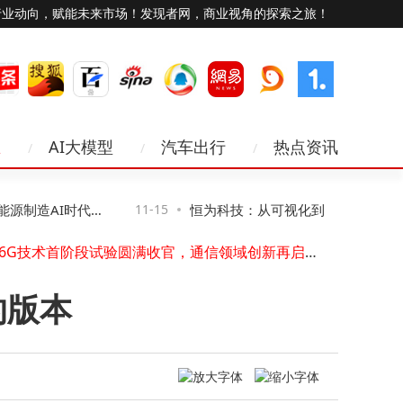
行业动向，赋能未来市场！发现者网，商业视角的探索之旅！
业
AI大模型
汽车出行
热点资讯
苹果换新机数据迁移难？5种实用方法，简单操作轻松搞定数据转移！
TLKS-PMG-TP装置：全天候精准监测，守护输电线路“体温”安全
制造AI时代网
11-15
恒为科技：从可视化到智算，让复杂算
华为在阿根廷完成5G-A双场景验证 下行峰值速率创新高助力无线发展
中国6G技术首阶段试验圆满收官，通信领域创新再启新程
得见、管得住”
避开苹果锋芒，聚焦外卖小哥：打造专属他们的超实用蓝牙耳机
智慧公安大数据云平台：以科技赋能警务，构建城市安全治理新生态
的版本
2025网购流量卡选购指南：不同场景实测教你选到网速稳的好卡
闪智联引领未来：无线短距通信开启智能社会新篇章
Marantz与B&W组合：以多元功能承载家庭温情，让音乐共鸣融入日常
中国移动北斗短信升级新突破：无网也能畅发文字语音图片 应急通信添利器