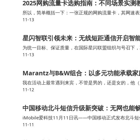
2025网购流量卡选购指南：不同场景实测
所以，简单概括一下：一张正规的网购流量卡，其网速表
11-13
宜”不一定直接等于“网速差”。•警惕“物联卡”冒充手机流
星闪智联引领未来：无线短距通信开启智
为统一目标、保证质量，在国际星闪联盟组织与号召下，
11-13
短距产业共建倡议》，明确提出要“共建星闪技术新标准、
Marantz与B&W组合：以多元功能承
我在活动上最常遇到来宾，不管是男的，还是女的，他（她）问
11-12
音响播放。 用高级音响回归音乐本身你会发现原来美好
中国移动北斗短信升级新突破：无网也能畅
iMobile爱科技11月11日讯——中国移动正式发布
11-11
体消息功能，并实现上行40 个汉字、下行 10 个汉字