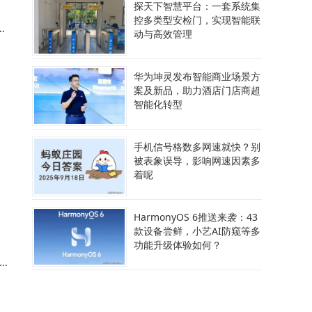
探天下智慧平台：一套系统集
控多类型安检门，实现智能联
动与高效管理
华为坤灵发布智能商业场景方
案及新品，助力酒店门店商超
智能化转型
新
手机信号格数多网速就快？别
被表象误导，影响网速因素多
着呢
到
HarmonyOS 6推送来袭：43
款设备尝鲜，小艺AI防窥等多
功能升级体验如何？