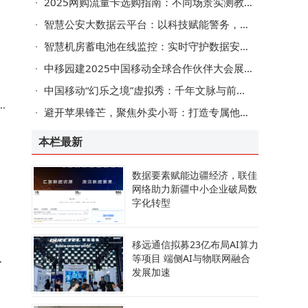
2025网购流量卡选购指南：不同场景实测教你选到网速稳的好卡
智慧公安大数据云平台：以科技赋能警务，构建城市安全治理新生态
两
智慧机房蓄电池在线监控：实时守护数据安全，提升运维管理效能
中移园建2025中国移动全球合作伙伴大会展风采，数智化方案拓合作绘新篇
中国移动“幻乐之境”虚拟秀：千年文脉与前沿科技共舞VR/AR盛会
心
避开苹果锋芒，聚焦外卖小哥：打造专属他们的超实用蓝牙耳机
本栏最新
数据要素赋能边疆经济，联佳
路
网络助力新疆中小企业破局数
字化转型
移远通信拟募23亿布局AI算力
等项目 端侧AI与物联网融合
发展加速