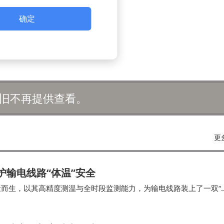
确定
旧不再提供查看。
更
守护输电线路“体温”安全
置应运而生，以其高精度测温与全时段监测能力，为输电线路装上了一双“
更实现了输电线路运维的智能…