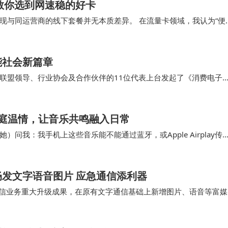
教你选到网速稳的好卡
现与同运营商的线下套餐并无本质差异。 在流量卡领域，我认为“便
量卡
能社会新篇章
联盟领导、行业协会及合作伙伴的11位代表上台发起了《消费电子
共创智能连接新应用、共赢消费电子新未来”。 …
载家庭温情，让音乐共鸣融入日常
我：我手机上这些音乐能不能通过蓝牙，或Apple Airplay传
的东西就在身边最近我在电脑里找到了…
发文字语音图片 应急通信添利器
北斗短信业务重大升级成果，在原有文字通信基础上新增图片、语音等富媒
的文本传输能力升级，北斗通信进入…