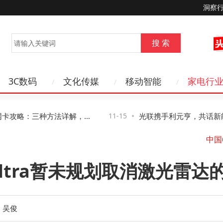
洞察
3C数码
文化传媒
移动智能
家电行
卡攻略：三种方法详解，第
11-15
光联携手利元亨，共话新能源
管控风险
络新路径与新机遇
Ultra暂未规划取消激光雷达
星
：吴俊