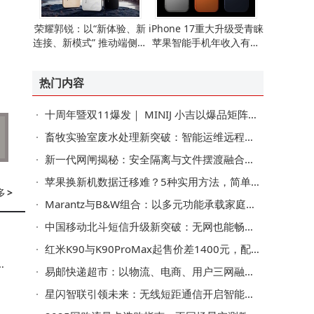
荣耀郭锐：以“新体验、新
iPhone 17重大升级受青睐
连接、新模式” 推动端侧AI
苹果智能手机年收入有望
走向全球消费市场
重现增长态势
热门内容
十周年暨双11爆发｜ MINIJ 小吉以爆品矩阵与“小吉风”美学，打造理想家的模样
畜牧实验室废水处理新突破：智能运维远程诊断预警系统赋能行业升级
新一代网闸揭秘：安全隔离与文件摆渡融合，开启高效数据交换新篇章
苹果换新机数据迁移难？5种实用方法，简单操作轻松搞定数据转移！
多
>
Marantz与B&W组合：以多元功能承载家庭温情，让音乐共鸣融入日常
中国移动北斗短信升级新突破：无网也能畅发文字语音图片 应急通信添利器
红米K90与K90ProMax起售价差1400元，配置大不同，哪款更值得选？
精
易邮快递超市：以物流、电商、用户三网融合，开启服务生态新篇章
星闪智联引领未来：无线短距通信开启智能社会新篇章