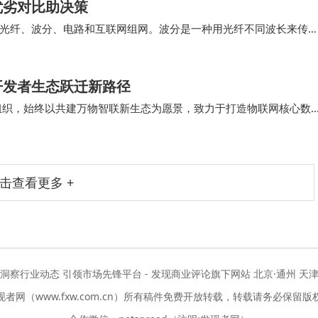
优劣对比助决策
光纤、波分、电路和互联网组网。波分是一种用光纤不同波长来传
0G口、100G口都有。 所以说，企业在选择…
开发者生态跃迁新路径
产业组织，始终以共建万物智联新生态为愿景，致力于打造物联网核心数
行业团标、设立专项委员会、举办生态大会、…
击查看更多 +
度洞察行业动态 引领市场先锋平台 - 发现商业评论旗下网站 北京·通州 天津
现者网（www.fxw.com.cn）所有稿件免费开放转载，转载请务必保留版