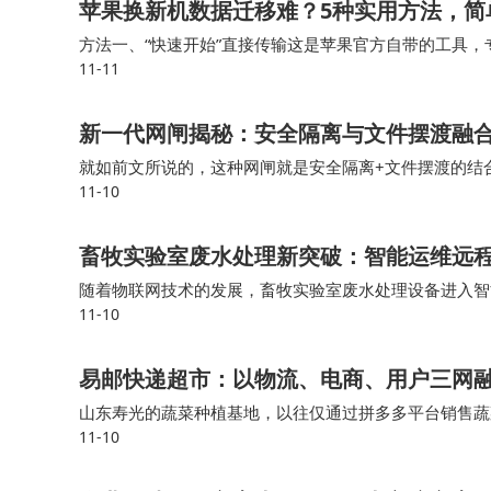
苹果换新机数据迁移难？5种实用方法，简
方法一、“快速开始”直接传输这是苹果官方自带的工具，专
11-11
乎所有数据完整搬到新手机，包括照片、联系人、短信、
新一代网闸揭秘：安全隔离与文件摆渡融
就如前文所说的，这种网闸就是安全隔离+文件摆渡的结合
11-10
网闸产品为基础，扩展增强了面向终端用户的跨网文件安
畜牧实验室废水处理新突破：智能运维远
随着物联网技术的发展，畜牧实验室废水处理设备进入智
11-10
水处理设备、物联网、预测性维护终端层通过传感器实时采
易邮快递超市：以物流、电商、用户三网
山东寿光的蔬菜种植基地，以往仅通过拼多多平台销售蔬
11-10
网络，实现 “产地直发 + 次日达”，让北京、上海等城