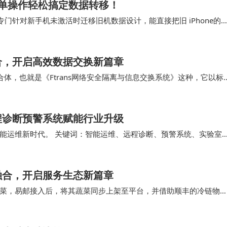
单操作轻松搞定数据转移！
门针对新手机未激活时迁移旧机数据设计，能直接把旧 iPhone的
视频、APP等，不用手动筛选，适合换…
合，开启高效数据交换新篇章
体，也就是《Ftrans网络安全隔离与信息交换系统》这种，它以标
全交换应用功能，既能够帮助IT网络建设…
程诊断预警系统赋能行业升级
能运维新时代。 关键词：智能运维、远程诊断、预警系统、实验室
集设备运行数据；网络层利用4G/5G或物联网…
融合，开启服务生态新篇章
菜，易邮接入后，将其蔬菜同步上架至平台，并借助顺丰的冷链物
市的用户能以低价购买到新鲜蔬菜；同时，易邮还…