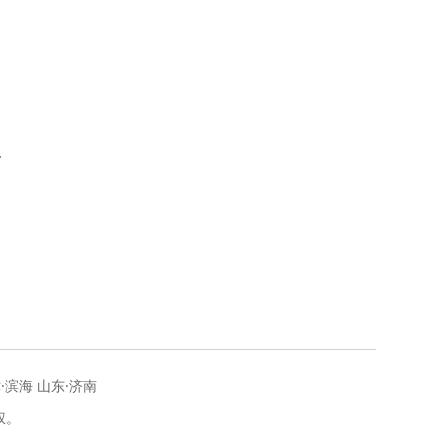
输
字
·滨海 山东·济南
权。