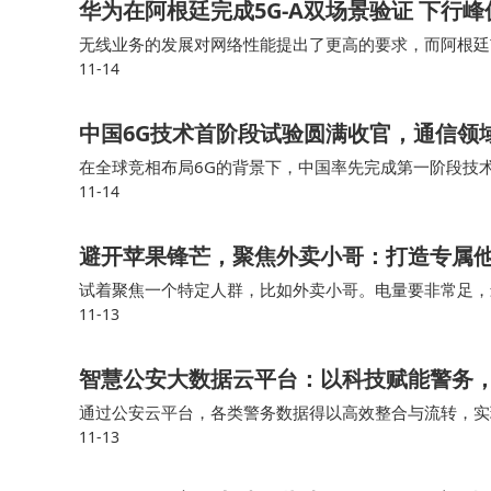
华为在阿根廷完成5G-A双场景验证 下行
无线业务的发展对网络性能提出了更高的要求，而阿根廷
11-14
种未来5G-A商用载波组合，包括覆盖更强，更易大规模部署的Su
中国6G技术首阶段试验圆满收官，通信领
在全球竞相布局6G的背景下，中国率先完成第一阶段技
11-14
技术，测试了多种潜在技术和系统性能。业界普遍认为，
避开苹果锋芒，聚焦外卖小哥：打造专属
试着聚焦一个特定人群，比如外卖小哥。电量要非常足，
11-13
上，环境嘈杂，麦克风不好的话，对方根本听不清。如果
智慧公安大数据云平台：以科技赋能警务
通过公安云平台，各类警务数据得以高效整合与流转，实现
11-13
入，进一步拓宽了公众参与治安治理的渠道，实现接警员