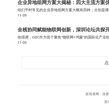
企业异地组网方案大揭秘：四大主流方案
咱们平时常见的企业异地组网方案大概有四种，分别是裸
11-09
不同信号的方法，按接口来计费，比如1G口、10G口、4
全栈协同赋能物联网创新，深圳论坛共探
他强调，GIIC作为首个聚焦“物联网+鸿蒙”的国际化
11-09
底座、推动鸿蒙生态走向世界，联盟自成立以来通过制定
点
发现者网 - 深
发