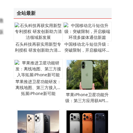
苹果换新机数据迁移难？5种实用方法，简单操作轻松搞定数据转移！
TLKS-PMG-TP装置：全天候精准监测，守护输电线路“体温”安全
全站最新
激
版
石头科技再获实用新型专
中国移动北斗短信升级：
利授权 研发创新助力清洁
突破限制，开启极端环境
领域新发展
多媒体通信新篇
苹果推进卫星功能研发：
离线地图、第三方接入等
拓展iPhone新可能
​苹果iPhone卫星功能升
级：第三方应用获API支
持，离线地图畅行无阻​