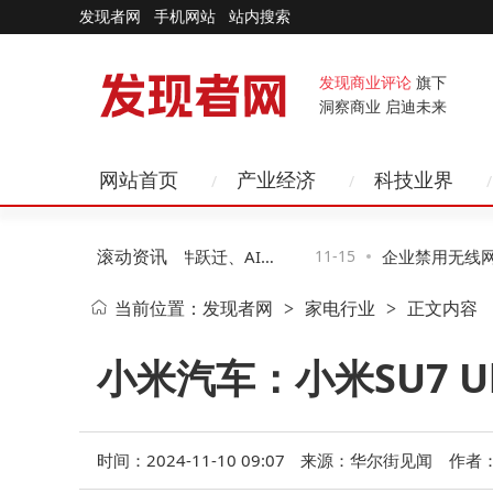
发现者网
手机网站
站内搜索
发现商业评论
旗下
洞察商业 启迪未来
网站首页
产业经济
科技业界
滚动资讯
年科技新图景：智能硬件跃迁、AI赋
11-15
企业禁用无线网
当前位置：
发现者网
家电行业
正文内容
>
>
络无感化变革
二种助企业高效
小米汽车：小米SU7 
时间：2024-11-10 09:07
来源：华尔街见闻
作者