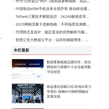
华为“日照金山”WiFi 7路由器参数揭晓，或以千元价位开启高速连接新体验
​中国电信eSIM手机业务全国开售 推动移动通信服务迈向“轻量化”新模式​
两
ToDesk三重技术赋能远控：2K240帧画质革新，畅享高效安全办公娱乐新体验
2025网购流量卡选购指南：不同场景实测教你选到网速稳的好卡
代理静态直连IP：稳定直连的优势解析与服务商选择攻略
心
智慧公安大数据云平台：以科技赋能警务，构建城市安全治理新生态
本栏最新
数据要素赋能边疆经济，联佳
路
网络助力新疆中小企业破局数
字化转型
移远通信拟募23亿布局AI算力
等项目 端侧AI与物联网融合
发展加速