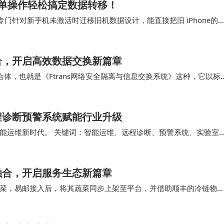
单操作轻松搞定数据转移！
门针对新手机未激活时迁移旧机数据设计，能直接把旧 iPhone的
视频、APP等，不用手动筛选，适合换…
合，开启高效数据交换新篇章
体，也就是《Ftrans网络安全隔离与信息交换系统》这种，它以标
全交换应用功能，既能够帮助IT网络建设…
程诊断预警系统赋能行业升级
能运维新时代。 关键词：智能运维、远程诊断、预警系统、实验室
集设备运行数据；网络层利用4G/5G或物联网…
融合，开启服务生态新篇章
菜，易邮接入后，将其蔬菜同步上架至平台，并借助顺丰的冷链物
市的用户能以低价购买到新鲜蔬菜；同时，易邮还…