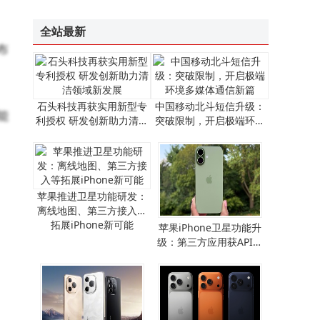
TLKS-PMG-TP装置：全天候精准监测，守护输电线路“体温”安全
全站最新
布
石头科技再获实用新型专
中国移动北斗短信升级：
能
利授权 研发创新助力清洁
突破限制，开启极端环境
领域新发展
多媒体通信新篇
苹果推进卫星功能研发：
离线地图、第三方接入等
拓展iPhone新可能
​苹果iPhone卫星功能升
级：第三方应用获API支
持，离线地图畅行无阻​