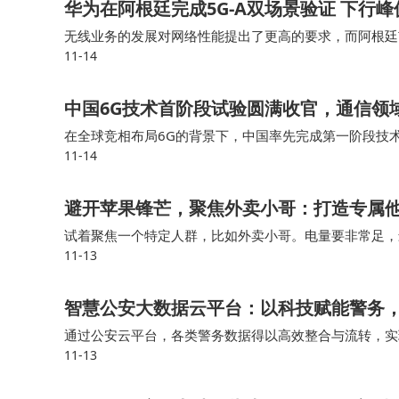
华为在阿根廷完成5G-A双场景验证 下行
无线业务的发展对网络性能提出了更高的要求，而阿根廷
11-14
种未来5G-A商用载波组合，包括覆盖更强，更易大规模部署的Su
中国6G技术首阶段试验圆满收官，通信领
在全球竞相布局6G的背景下，中国率先完成第一阶段技
11-14
技术，测试了多种潜在技术和系统性能。业界普遍认为，
避开苹果锋芒，聚焦外卖小哥：打造专属
试着聚焦一个特定人群，比如外卖小哥。电量要非常足，
11-13
上，环境嘈杂，麦克风不好的话，对方根本听不清。如果
智慧公安大数据云平台：以科技赋能警务
通过公安云平台，各类警务数据得以高效整合与流转，实现
11-13
入，进一步拓宽了公众参与治安治理的渠道，实现接警员