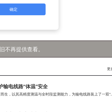
确定
旧不再提供查看。
更
守护输电线路“体温”安全
置应运而生，以其高精度测温与全时段监测能力，为输电线路装上了一双“
更实现了输电线路运维的智能…