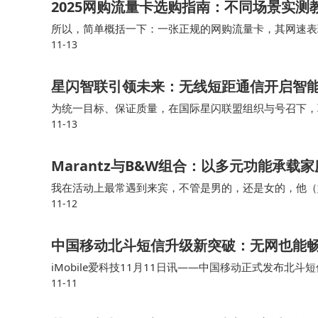
2025网购流量卡选购指南：不同场景实测
所以，简单概括一下：一张正规的网购流量卡，其网速表
11-13
宜”不一定直接等于“网速差”。•警惕“物联卡”冒充手机流
星闪智联引领未来：无线短距通信开启智
为统一目标、保证质量，在国际星闪联盟组织与号召下，
11-13
短距产业共建倡议》，明确提出要“共建星闪技术新标准、
Marantz与B&W组合：以多元功能承
我在活动上最常遇到来宾，不管是男的，还是女的，他（她）问
11-12
音响播放。 用高级音响回归音乐本身你会发现原来美好
中国移动北斗短信升级新突破：无网也能畅
iMobile爱科技11月11日讯——中国移动正式发布
11-11
体消息功能，并实现上行40 个汉字、下行 10 个汉字