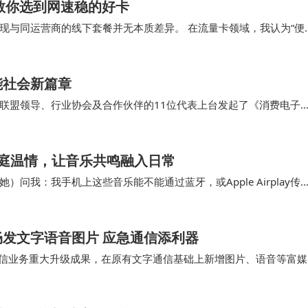
教你选到网速稳的好卡
现与同运营商的线下套餐并无本质差异。 在流量卡领域，我认为“便
量卡
能社会新篇章
联盟领导、行业协会及合作伙伴的11位代表上台发起了《消费电子
共创智能连接新应用、共赢消费电子新未来”。 …
载家庭温情，让音乐共鸣融入日常
我：我手机上这些音乐能不能通过蓝牙，或Apple Airplay传
的东西就在身边最近我在电脑里找到了…
发文字语音图片 应急通信添利器
北斗短信业务重大升级成果，在原有文字通信基础上新增图片、语音等富媒
的文本传输能力升级，北斗通信进入…