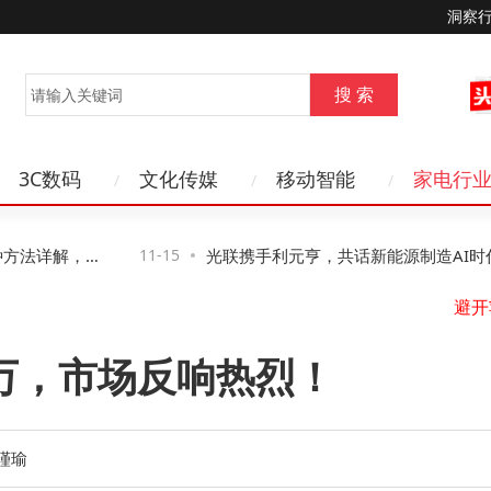
洞察
3C数码
文化传媒
移动智能
家电行
法详解，第
11-15
光联携手利元亨，共话新能源制造AI时代
络新路径与新机遇
2万，市场反响热烈！
星
瑾瑜