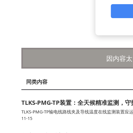
因内容太
同类内容
TLKS-PMG-TP装置：全天候精准监测，
TLKS-PMG-TP输电线路线夹及导线温度在线监测装
11-15
准温控眼”。 TLKS-PMG-TP装置不仅提供实时监测，