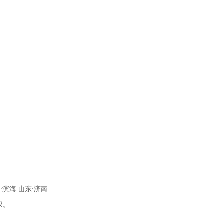
输
字
·滨海 山东·济南
权。