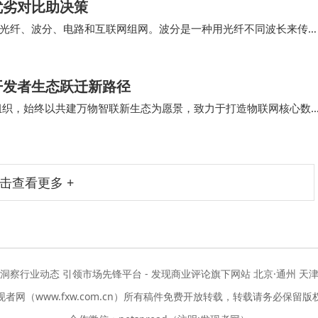
优劣对比助决策
光纤、波分、电路和互联网组网。波分是一种用光纤不同波长来传
0G口、100G口都有。 所以说，企业在选择…
开发者生态跃迁新路径
产业组织，始终以共建万物智联新生态为愿景，致力于打造物联网核心数
行业团标、设立专项委员会、举办生态大会、…
击查看更多 +
度洞察行业动态 引领市场先锋平台 - 发现商业评论旗下网站 北京·通州 天津
现者网（www.fxw.com.cn）所有稿件免费开放转载，转载请务必保留版