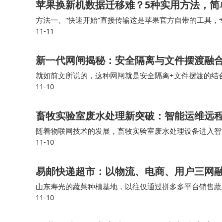
苹果换新机数据迁移难？5种实用方法，简
方法一、“快速开始”直接传输这是苹果官方自带的工具，专
11-11
乎所有数据完整搬到新手机，包括照片、联系人、短信、
新一代网闸揭秘：安全隔离与文件摆渡融
就如前文所说的，这种网闸就是安全隔离+文件摆渡的结合
11-10
网闸产品为基础，扩展增强了面向终端用户的跨网文件安
畜牧实验室废水处理新突破：智能运维远
随着物联网技术的发展，畜牧实验室废水处理设备进入智
11-10
水处理设备、物联网、预测性维护终端层通过传感器实时采
易邮快递超市：以物流、电商、用户三网
山东寿光的蔬菜种植基地，以往仅通过拼多多平台销售蔬
11-10
网络，实现 “产地直发 + 次日达”，让北京、上海等城