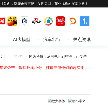
行业动向，赋能未来市场！发现者网，商业视角的探索之旅！
业
AI大模型
汽车出行
热点资讯
苹果换新机数据迁移难？5种实用方法，简单操作轻松搞定数据转移！
TLKS-PMG-TP装置：全天候精准监测，守护输电线路“体温”安全
华为在阿根廷完成5G-A双场景验证 下行峰值速率创新高助力无线发展
网
11-15
恒为科技：从可视化到智算，让复杂算力“看
11-
中国6G技术首阶段试验圆满收官，通信领域创新再启新程
避开苹果锋芒，聚焦外卖小哥：打造专属他们的超实用蓝牙耳机
得见、管得住”
智慧公安大数据云平台：以科技赋能警务，构建城市安全治理新生态
2025网购流量卡选购指南：不同场景实测教你选到网速稳的好卡
闪智联引领未来：无线短距通信开启智能社会新篇章
Marantz与B&W组合：以多元功能承载家庭温情，让音乐共鸣融入日常
中国移动北斗短信升级新突破：无网也能畅发文字语音图片 应急通信添利器
苹果换新机数据迁移难？5种实用方法，简单操作轻松搞定数据转移！