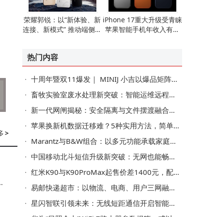
荣耀郭锐：以“新体验、新
iPhone 17重大升级受青睐
连接、新模式” 推动端侧AI
苹果智能手机年收入有望
走向全球消费市场
重现增长态势
热门内容
十周年暨双11爆发｜ MINIJ 小吉以爆品矩阵与“小吉风”美学，打造理想家的模样
畜牧实验室废水处理新突破：智能运维远程诊断预警系统赋能行业升级
新一代网闸揭秘：安全隔离与文件摆渡融合，开启高效数据交换新篇章
苹果换新机数据迁移难？5种实用方法，简单操作轻松搞定数据转移！
多
>
Marantz与B&W组合：以多元功能承载家庭温情，让音乐共鸣融入日常
中国移动北斗短信升级新突破：无网也能畅发文字语音图片 应急通信添利器
红米K90与K90ProMax起售价差1400元，配置大不同，哪款更值得选？
精
易邮快递超市：以物流、电商、用户三网融合，开启服务生态新篇章
星闪智联引领未来：无线短距通信开启智能社会新篇章