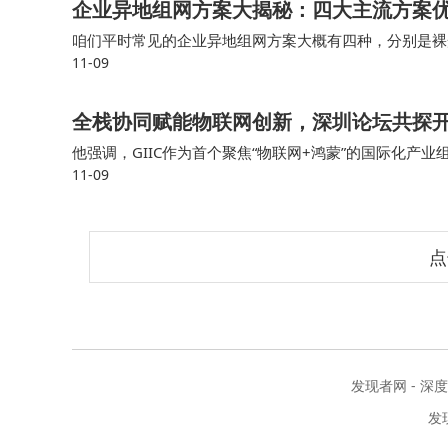
企业异地组网方案大揭秘：四大主流方案
咱们平时常见的企业异地组网方案大概有四种，分别是裸
11-09
不同信号的方法，按接口来计费，比如1G口、10G口、4
全栈协同赋能物联网创新，深圳论坛共探
他强调，GIIC作为首个聚焦“物联网+鸿蒙”的国际化
11-09
底座、推动鸿蒙生态走向世界，联盟自成立以来通过制定
点
发现者网 - 深
发