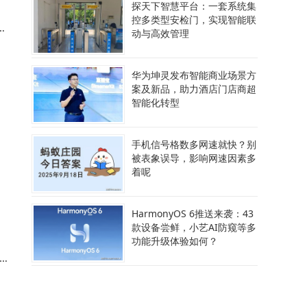
探天下智慧平台：一套系统集
控多类型安检门，实现智能联
动与高效管理
华为坤灵发布智能商业场景方
案及新品，助力酒店门店商超
智能化转型
新
手机信号格数多网速就快？别
被表象误导，影响网速因素多
着呢
到
HarmonyOS 6推送来袭：43
款设备尝鲜，小艺AI防窥等多
功能升级体验如何？