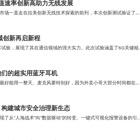
峰值速率创新高助力无线发展
市场一直走在拉美创新无线技术探索的前列，本次创新测试验证了
b3.5G TDD+FDD 3CC…
域创新再启新程
术试验，展现了其在通信领域的强大实力。此次试验涵盖了6G关键核
6G网络将实现地面与卫星通信的融合，构建空…
他们的超实用蓝牙耳机
最好能用一整天。麦克风要特别好，因为外卖小哥大部分时间都在
能将耳机固定在头盔上，那就更好了，不怕掉。如果…
，构建城市安全治理新生态
了从“人海战术”向“数据驱动”的转变。一键式可视化报警设备的引
与报警人视频对讲、现场信息实时推送，为快速处…