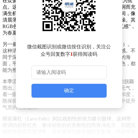
在众多色彩中，金合欢色（PANTONE 13-0640TCX）成为焦
点。这种融合了绿色与黄色的色调，如同初春嫩芽般温润而充
满生机。低饱和、高明度的特性使其介于鹅黄与米白之间，像
清晨薄雾里的阳光洒在金合欢花上，柔而不寡、亮而不燥。其
RGB色值为（242,227,181），视觉上呈现出通透的“空气感”，
为春夏穿搭注入清新活力。
另一备受瞩目的色彩是海滨蓝（PANTONE 17-4041TCX）。
微信截图识别或微信按住识别，关注公
这种清透柔和的浅蓝色调，自带海风般的松弛感与高级感。不
众号回复数字
1
获得阅读码
同于深海蓝的深邃或亮蓝的刺眼，海滨蓝更像晴天午后的海
面，平静中带着治愈力量。无论是作为主色调还是点缀色，都
能为整体造型增添一份宁静与优雅。
本季流行色中，香瓜橙（Muskmelon）以温暖治愈的特质脱颖
而出。这种像夏天冰镇香瓜般的暖色系，不刺眼却充满元气，
确定
看一眼便觉得舒服干净。其柔和的明度与恰到好处的饱和度，
既保留了粉色的浪漫，又剔除了甜腻感，成为日常穿搭中提升
气质的绝佳选择。
熔岩瀑红（Lava Falls）则以戏剧性的张力吸引眼球。这种带
暗调的炽热红色，像冷却前的岩浆般热烈而有冲击力，却因沉
稳的底色而不显浮夸。无论是作为连衣裙的主色调，还是作为