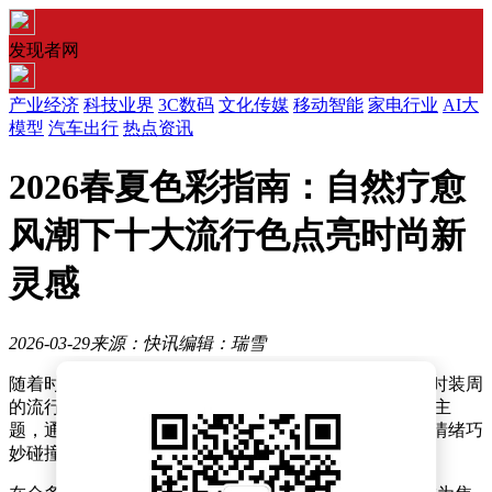
发现者网
产业经济
科技业界
3C数码
文化传媒
移动智能
家电行业
AI大
模型
汽车出行
热点资讯
2026春夏色彩指南：自然疗愈
风潮下十大流行色点亮时尚新
灵感
2026-03-29
来源：快讯
编辑：瑞雪
随着时尚圈对自然与都市融合的持续探索，2026年春夏时装周
的流行色趋势正式揭晓。本季以“棉麻疗愈·自然时尚”为主
题，通过多元色谱打破风格边界，将自然生命力与都市情绪巧
妙碰撞，为精致女孩们带来一场色彩盛宴。