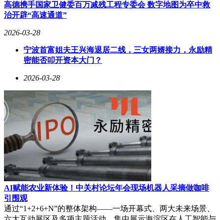
配饰的点缀色，都能瞬间提升整体造型的辨识度，展现无畏的
高德携手国家卫健委百万减残工程专委会 数字地图为卒中救
时尚态度。
治开辟“高速通道”
在粉色系中，灰粉玫（Dusty Rose）与玫瑰粉（Rose Pink）共
2026-03-28
同诠释了温柔的力量。前者是低饱和的灰调玫瑰色，自带雾面
朦胧感，气质高级；后者则以柔和的明度与饱和度成为“温柔
宁波首富姐夫王兴海退居二线，三女两婿接力，永励精
锚点”，保留浪漫的同时剔除甜腻。两种粉色系各有千秋，满
密能否叩开资本大门？
足不同场合的穿搭需求。
2026-03-28
紫色调在本季同样占据重要地位。苋菜紫（Amaranth）是深玫
红与紫调的融合，浓郁饱和且带雾感，像新鲜苋菜的汁液般沉
静有力量；烟熏紫（Burnished Lilac）则以浅紫与灰调的组
合，呈现出做旧般的朦胧感，梦幻而不甜腻。两种紫色调为春
夏穿搭增添了一份神秘与深邃。
蓝色系中，运河蓝（Dutch Canal）与海滨蓝形成互补。这种介
于雾霾蓝与牛仔蓝之间的色调，安静治愈且文艺松弛，高级中
带着故事感。无论是作为外套的主色调，还是作为裤装的搭配
色，都能为整体造型增添一份随性与优雅。
AI赋能农业新体验！中关村论坛年会现场机器人采摘做咖啡
香蕉黄（Pale Banana）与页岩绿（Shale Green）分别以柔和的
引围观
粉蜡笔黄色与沉静的大地绿色，为春夏穿搭注入自然气息。前
通过“1+2+6+N”的整体架构——一场开幕式、两大未来场景、
者像熟香蕉内侧的奶黄色，温柔不刺眼且自带治愈感；后者则
六大互动展区及多项主题活动，集中展示海淀区在人工智能与