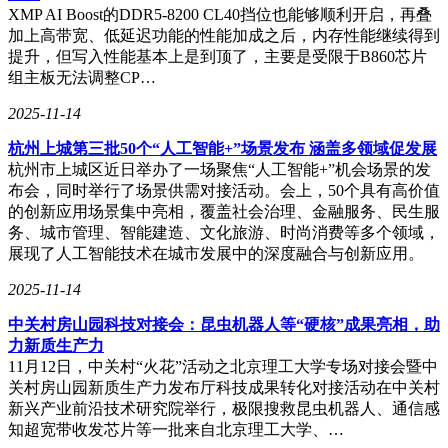
XMP AI Boost的DDR5-8200 CL40挡位也能够顺利开启，再叠
加上高带宽、低延迟功能的性能加成之后，内存性能继续得到
提升，但写入性能基本上是到顶了，主要是受限于B860芯片
组主板无法调整CP…
2025-11-14
杭州上城第三批50个“人工智能+”场景发布 涵盖多领域促发展
杭州市上城区近日举办了一场聚焦“人工智能+”机会场景的发
布会，同时举行了场景供需对接活动。会上，50个具有高价值
的创新应用场景集中亮相，覆盖社会治理、金融服务、民生服
务、城市管理、智能建造、文化旅游、时尚消费等多个领域，
展现了人工智能技术在城市发展中的深度融合与创新应用。
2025-11-14
中关村房山园科技对接会：昆虫机器人等“硬核”成果亮相，助
力新质生产力
11月12日，中关村“火花”活动之北京理工大学专场对接会暨中
关村房山园新质生产力发布厅科技成果转化对接活动在中关村
新兴产业前沿技术研究院举行，极限搜救昆虫机器人、通信感
知超宽带收发芯片等一批来自北京理工大学、…