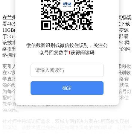
在兰州大学教学楼内，计算机专业学生张同学正用手机流畅观
看4K分辨率的教学视频。"过去在教室上网总卡顿，现在下载
10GB的教学资料包不到1分钟就能完成。"这种体验的转变源
于5G-A三载波聚合技术的规模化应用。实测数据显示，部署
该技术的高校重点区域网络下行速率达1.3Gbps，较传统5G网
微信截图识别或微信按住识别，关注公
络提升超30%，有效解决了教室、图书馆等人员密集场所的网
众号回复数字
1
获得阅读码
络拥堵问题。
更引人注目的是基站侧算力集成技术的突破性应用。甘肃移动
在37所高校部署的282块5G-A无线智算单板，通过智能识别教
学直播、VR实验、在线支付等20余种业务场景，实现网络资
源的动态精准分配。技术负责人形象地比喻："这套系统就像
确定
为每个应用配备专属交通指挥官，能根据实时路况调整信号灯
配时，确保关键业务优先通行。"在兰州交通大学，该技术使
教学直播的卡顿率降低至0.3%，在线支付成功率提升至
99.98%。
针对师生跨域访问需求，双域专网解决方案在5所高校实现创
新落地。该技术通过身份认证与网络策略的智能联动，让用户
无需切换网络或使用VPN即可同时访问校内教务系统和互联