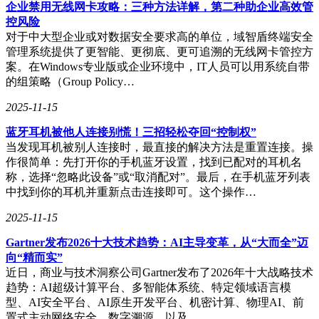
企业禁用无线网卡攻略：三种方法详解，第二种助企业高效管
网资源。西北师范大学王老师体验后表示："现在用手机就能
控风险
直接登录选课系统、查询实验数据，比传统方式节省了至少15
对于中大型企业或对数据安全要求高的单位，域智盾终端安全
分钟/次的登录时间。"系统日志显示，该方案使校内资源访问
管理系统提供了更智能、更彻底、更可追溯的无线网卡管控方
效率提升4倍，网络安全事件减少76%。
案。在Windows专业版或企业环境中，IT人员可以用系统自带
的组策略（Group Policy…
为保障开学季网络稳定运行，甘肃移动构建的"数字孪生
+AI"智能运维平台发挥关键作用。该系统通过虚拟镜像技术
2025-11-15
实现校园网络全要素实时映射，将故障定位时间从传统模式的
2小时压缩至15分钟。在兰州城市学院，运维平台成功预警并
蓝牙耳机被他人连接别慌！三招轻松夺回“控制权”
处理了3起潜在网络拥塞事件，确保了2.6万名师生同时在线时
当发现耳机被别人连接时，最直接的解决方法是重置连接。操
的网络质量。网络中心李主任评价："新运维体系让网络管理
作很简单：先打开你的手机蓝牙设置，找到已配对的耳机名
从'人工巡检'升级为'智能预判'，开学首周的网络可用率达到
称，选择“忽略此设备”或“取消配对”。最后，在手机蓝牙列表
99.99%。"
中找到你的耳机并重新点击连接即可。这个操作…
基础网络建设方面，甘肃移动利用暑期窗口期完成200余个
2025-11-15
4/5G基站新建，实现6所高校千兆宽带全楼宇覆盖。针对新生
Gartner发布2026十大技术趋势：AI主导变革，从“大而全”迈
入学场景，提前预装的9万余个智能光猫终端支持"即插即
向“精而实”
用"，配合自动配置的校园网络优化方案，使新生入住当日即
近日，商业与技术洞察公司Gartner发布了2026年十大战略技术
可享受高速稳定的网络服务。截至目前，已完成67个校区、
趋势：AI超级计算平台、多智能体系统、特定领域语言模
1728栋楼宇的网络深度优化，累计测试校园道路302公里，构
型、AI安全平台、AI原生开发平台、机密计算、物理AI、前
建起覆盖教学区、生活区、运动区的立体化网络体系。
置式主动网络安全、数字溯源，以及…