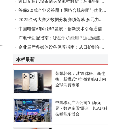
进口光通讯设备清关全流程解析：从准备到放行的实用指南
等保2.0成企业必答题！网络合规差距与优化路径全解析
，
2025金砖大赛大数据分析赛项落幕 多元力量共促数智化人才培养新篇章
中国电信AI赋能6G发展：创新技术引领通信变革，拓展产业融合新路径
广电卡适配指南：哪些手机能用？这些旗舰机型可能不兼容！
A
企业展厅多媒体设备保养指南：从日护到年检的分层维护策略
本栏最新
荣耀郭锐：以“新体验、新连
换
接、新模式” 推动端侧AI走向
全球消费市场
中国移动广西公司“山海无
，
界・数达东盟”展台，以AI+科
技赋能东博会