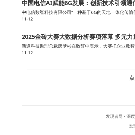
中国电信AI赋能6G发展：创新技术引领
中电信数智科技有限公司“一种基于6G的天地一体化传
11-12
面网络协同通信、频谱资源共享、高效信号传输等多个核
2025金砖大赛大数据分析赛项落幕 多元
新道科技助理总裁唐梦彬在致辞中表示，大赛把企业数智
11-12
行业和企业对人员技能的最新标准，让师生深入了解当前
点
发现者网 - 深
发