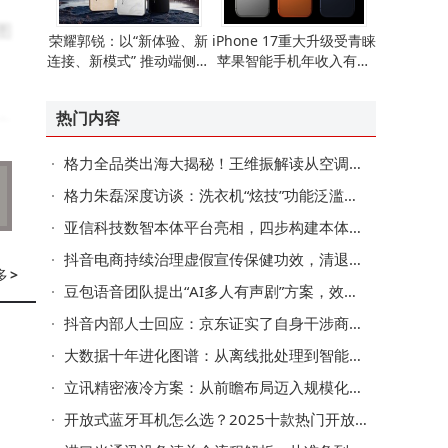
图
荣耀郭锐：以“新体验、新
iPhone 17重大升级受青睐
连接、新模式” 推动端侧AI
苹果智能手机年收入有望
走向全球消费市场
重现增长态势
热门内容
文
格力全品类出海大揭秘！王维振解读从空调出口到全球化的跨越
格力朱磊深度访谈：洗衣机“炫技”功能泛滥，如何聚焦用户真实需求？
确
亚信科技数智本体平台亮相，四步构建本体赋能多领域AI业务创新
抖音电商持续治理虚假宣传保健功效，清退违规达人4.3万名，违规商家793家
多
>
豆包语音团队提出“AI多人有声剧”方案，效果媲美真人配音+后期
微
抖音内部人士回应：京东证实了自身干涉商家在其他平台的经营权
道
大数据十年进化图谱：从离线批处理到智能决策的跃迁之路
立讯精密液冷方案：从前瞻布局迈入规模化商用新阶段
开放式蓝牙耳机怎么选？2025十款热门开放式耳机深度测评来助力