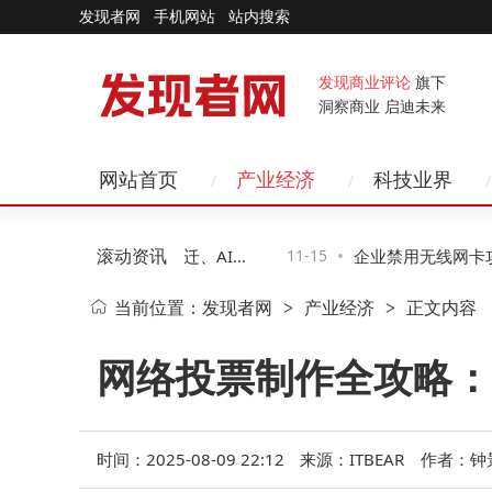
发现者网
手机网站
站内搜索
发现商业评论
旗下
洞察商业 启迪未来
网站首页
产业经济
科技业界
滚动资讯
技新图景：智能硬件跃迁、AI赋
11-15
企业禁用无线网卡攻
当前位置：
发现者网
产业经济
正文内容
>
>
感化变革
二种助企业高效管控
网络投票制作全攻略：
时间：2025-08-09 22:12
来源：ITBEAR
作者：钟