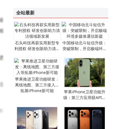
昕锐CL系列激光测距模块：定制化驱动低空经济场景变革新引擎
企业禁用无线网卡攻略：三种方法详解，第二种助企业高效管控风险
全站最新
链
精
石头科技再获实用新型专
中国移动北斗短信升级：
利授权 研发创新助力清洁
突破限制，开启极端环境
领域新发展
多媒体通信新篇
进
苹果推进卫星功能研发：
活
离线地图、第三方接入等
拓展iPhone新可能
​苹果iPhone卫星功能升
级：第三方应用获API支
持，离线地图畅行无阻​
不