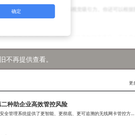
传封面图和背景图，为活动增添视觉吸引力。你还可以根据
确定
使其更加符合活动主题。
参与。在选手管理模块，你可以轻松添加候选项目。无论是
选活动，你还可以选择批量导入选项，以提高工作效率。
旧不再提供查看。
投票类型（单选或多选）、每日投票次数等关键参数。为了
码验证或智能防刷票功能。
更
活动”按钮，系统将自动生成投票链接和二维码。你可以通过
第二种助企业高效管控风险
公众号文章、网站页面等位置进行宣传。用户只需在微信渠
安全管理系统提供了更智能、更彻底、更可追溯的无线网卡管控方
验。
的组策略（Group Policy…