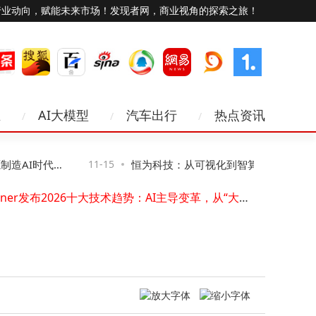
行业动向，赋能未来市场！发现者网，商业视角的探索之旅！
业
AI大模型
汽车出行
热点资讯
昕锐CL系列激光测距模块：定制化驱动低空经济场景变革新引擎
企业禁用无线网卡攻略：三种方法详解，第二种助企业高效管控风险
造AI时代网
11-15
恒为科技：从可视化到智算，让复杂算力“
蓝牙耳机被他人连接别慌！三招轻松夺回“控制权”
Gartner发布2026十大技术趋势：AI主导变革，从“大而全”迈向“精而实”
得见、管得住”
工业通信新选择：环网交换机如何以冗余设计保障现场数据稳定传输
安科瑞ASCB3-80m智能微断：全参量监测+远程操控，筑牢低压配电安全防线
技嘉B860M冰雕主板深度评测：千元价位与酷睿Ultra的完美搭档
杭州上城第三批50个“人工智能+”场景发布 涵盖多领域促发展
中关村房山园科技对接会：昆虫机器人等“硬核”成果亮相，助力新质生产力
谷歌AI新动作与苹果不谋而合