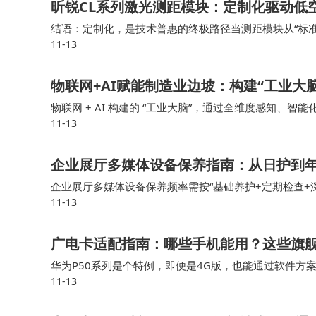
昕锐CL系列激光测距模块：定制化驱动低
结语：定制化，是技术普惠的终极路径当测距模块从“标准
11-13
的“精准降本”难题，更重新定义了技术与需求的关系：
物联网+AI赋能制造业边坡：构建“工业大
物联网 + AI 构建的 “工业大脑”，通过全维度感知、智
11-13
的根本性转变，不仅破解了安全与效率、投入与效益的平
企业展厅多媒体设备保养指南：从日护到
企业展厅多媒体设备保养频率需按“基础养护+定期检查+
11-13
备需年度专业维保。检查设备开机状态，测试核心功能（
广电卡适配指南：哪些手机能用？这些旗
华为P50系列是个特例，即便是4G版，也能通过软件方
11-13
网络，98%以上的新入网5G手机支持700MHz频段。