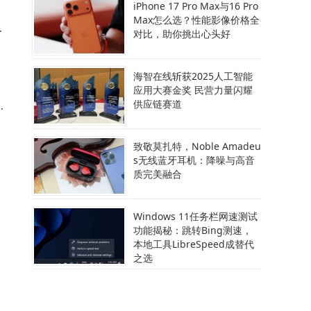
iPhone 17 Pro Max与16 Pro
Max怎么选？性能影像价格全
提
对比，助你挑出心头好
海智在线斩获2025人工智能
应用大赛金奖 民营力量闪耀
供应链赛道
创
了
致敬莫扎特，Noble Amadeu
s无线蓝牙耳机：降噪与高音
质完美融合
新
Windows 11任务栏网速测试
功能揭秘：跳转Bing测速，
本地工具LibreSpeed成替代
之选
A