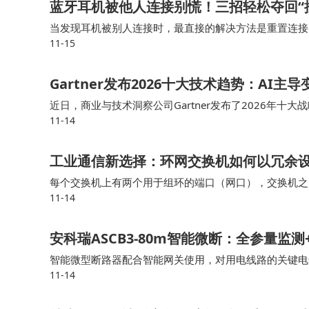
蓝牙耳机被他人连接别慌！三招轻松夺回“
当发现耳机被别人连接时，最直接的解决方法是重置连接
11-15
选择“忽略此设备”或“取消配对”。最后，在手机蓝牙列
Gartner发布2026十大技术趋势：AI主
近日，商业与技术洞察公司Gartner发布了2026年
11-14
I安全平台、AI原生开发平台、机密计算、物理AI、前
工业通信新选择：环网交换机如何以冗余
每个交换机上有两个用于组环的端口（网口），交换机之
11-14
机整体设计采用“凹陷”网口设计，外观上和普通交换机大
安科瑞ASCB3-80m智能微断：全参量
智能微型断路器配合智能网关使用，对用电线路的关键电
11-14
具有远程操控、异常预警、事故跳闸告警、电能计量统计、故