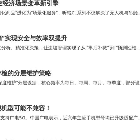
空经济场景变革新引擎
化商品”进化为“场景化服务”，昕锐CL系列不仅解决了无人机与吊舱
技术突破的价值，不在于参数的堆砌，而在于…
脑”实现安全与效率双提升
能化分析、精准化决策，让边坡管理实现了从 “事后补救” 到 “预测性维护
衡难题，更重塑了制造业…
年检的分层维护策略
深度维护”分层设定，核心频率为每日、每周、每月、每季度，部分设
显示、音响、互动响应）是否正常。 请专业人…
舰机型可能不兼容！
案支持广电5G。中国广电表示，近六年主流手机型号均已升级适配广
 判断你的手机是否适配广电卡，不仅…