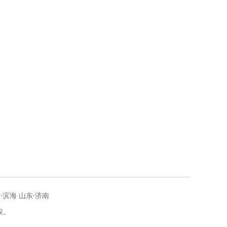
地
现
·滨海 山东·济南
权。