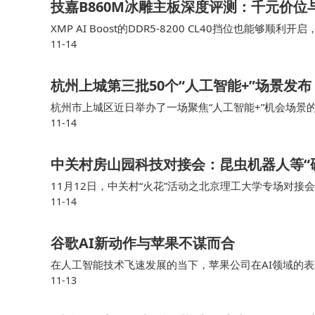
技嘉B860M冰雕主板深度评测：千元价位与
XMP AI Boost的DDR5-8200 CL40挡位也
11-14
升，但写入性能基本上是到顶了，主要是受限于B860芯片
杭州上城第三批50个“人工智能+”场景发布
杭州市上城区近日举办了一场聚焦“人工智能+”机会场景
11-14
新应用场景集中亮相，覆盖社会治理、金融服务、民生服
人工智能技术在城市发展中的深度融合与创新应用。
中关村房山园科技对接会：昆虫机器人等“
11月12日，中关村“火花”活动之北京理工大学专场对
11-14
兴产业前沿技术研究院举行，极限搜救昆虫机器人、通信
谷歌AI新动作与苹果不谋而合
在人工智能技术飞速发展的当下，苹果公司在AI领域的
11-13
I浪潮中显得步伐迟缓，但深入分析后会发现，苹果正在