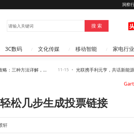
洞察
3C数码
文化传媒
移动智能
家电行
略：三种方法详解，第
11-15
光联携手利元亨，共话新能源制
风险
络新路径与新机遇
轻松几步生成投票链接
景轩