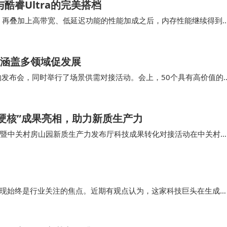
酷睿Ultra的完美搭档
能够顺利开启，再叠加上高带宽、低延迟功能的性能加成之后，内存性能继续得到
组主板无法调整CP…
 涵盖多领域促发展
的发布会，同时举行了场景供需对接活动。会上，50个具有高价值的
务、城市管理、智能建造、文化旅游、时尚消费等多个领域，展现
硬核”成果亮相，助力新质生产力
接会暨中关村房山园新质生产力发布厅科技成果转化对接活动在中关村
感知超宽带收发芯片等一批来自北京理工大学、…
表现始终是行业关注的焦点。近期有观点认为，这家科技巨头在生成式
隐私保护与技术创新之间走出一条独特的道路。