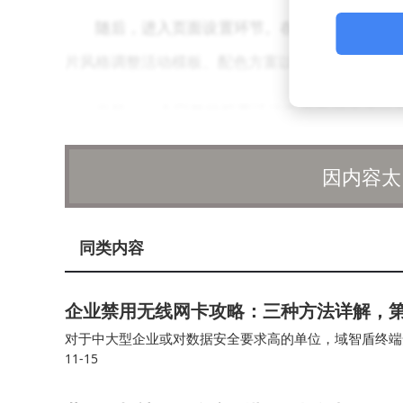
随后，进入页面设置环节。在这里，你可以上
片风格调整活动模板、配色方案以及边框等样式，
当然，一个完整的投票活动离不开候选者的
字、图片还是视频形式，都支持上传。对于大型评
因内容太
在高级设置中，你需要配置投票规则。这包括
保投票活动的公平性和真实性，你还可以开启验证
同类内容
最后，当你完成所有设置后，只需点击“发布
企业禁用无线网卡攻略：三种方法详解，
信群、朋友圈等社交渠道进行分享，或者将其嵌入
对于中大型企业或对数据安全要求高的单位，域智盾终端
点击链接，即可轻松参与投票活动，享受流畅的体
11-15
案。在Windows专业版或企业环境中，IT人员可以用系统自带