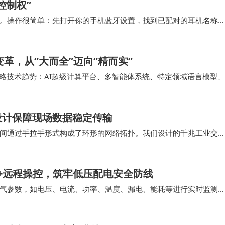
控制权”
。操作很简单：先打开你的手机蓝牙设置，找到已配对的耳机名称
表中找到你的耳机并重新点击连接即可。这个操作…
导变革，从“大而全”迈向“精而实”
十大战略技术趋势：AI超级计算平台、多智能体系统、特定领域语言模型、
置式主动网络安全、数字溯源，以及…
设计保障现场数据稳定传输
间通过手拉手形式构成了环形的网络拓扑。我们设计的千兆工业交
有差别，将网线水晶头能够有力的支撑保护住。 …
监测+远程操控，筑牢低压配电安全防线
气参数，如电压、电流、功率、温度、漏电、能耗等进行实时监测
障定位等功能。ASCB3-80m 系列智能…