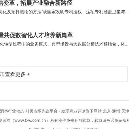
通信变革，拓展产业融合新路径
输优化及拓扑测绘的方法”获国家发明专利授权，这项专利涵盖卫星与
心技术领域，为6G的落地应用铺设了一条“高…
力量共促数智化人才培养新篇章
化转型过程中的业务模式、典型场景与大数据分析技术相结合，体
数智化企业的运营和管理模式，提升大数据分析的理…
击查看更多 +
度洞察行业动态 引领市场先锋平台 - 发现商业评论旗下网站 北京·通州 天津
现者网（www.fxw.com.cn）所有稿件免费开放转载，转载请务必保留版