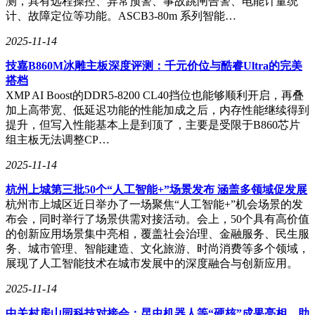
测，具有远程操控、异常预警、事故跳闸告警、电能计量统
计、故障定位等功能。ASCB3-80m 系列智能…
2025-11-14
技嘉B860M冰雕主板深度评测：千元价位与酷睿Ultra的完美
搭档
XMP AI Boost的DDR5-8200 CL40挡位也能够顺利开启，再叠
加上高带宽、低延迟功能的性能加成之后，内存性能继续得到
提升，但写入性能基本上是到顶了，主要是受限于B860芯片
组主板无法调整CP…
2025-11-14
杭州上城第三批50个“人工智能+”场景发布 涵盖多领域促发展
杭州市上城区近日举办了一场聚焦“人工智能+”机会场景的发
布会，同时举行了场景供需对接活动。会上，50个具有高价值
的创新应用场景集中亮相，覆盖社会治理、金融服务、民生服
务、城市管理、智能建造、文化旅游、时尚消费等多个领域，
展现了人工智能技术在城市发展中的深度融合与创新应用。
2025-11-14
中关村房山园科技对接会：昆虫机器人等“硬核”成果亮相，助