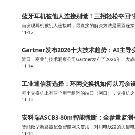
蓝牙耳机被他人连接别慌！三招轻松夺回“
当发现耳机被别人连接时，最直接的解决方法是重置连接
11-15
选择“忽略此设备”或“取消配对”。最后，在手机蓝牙列
Gartner发布2026十大技术趋势：AI主
近日，商业与技术洞察公司Gartner发布了2026年
11-14
I安全平台、AI原生开发平台、机密计算、物理AI、前
工业通信新选择：环网交换机如何以冗余
每个交换机上有两个用于组环的端口（网口），交换机之
11-14
机整体设计采用“凹陷”网口设计，外观上和普通交换机大
安科瑞ASCB3-80m智能微断：全参量
智能微型断路器配合智能网关使用，对用电线路的关键电
11-14
具有远程操控、异常预警、事故跳闸告警、电能计量统计、故