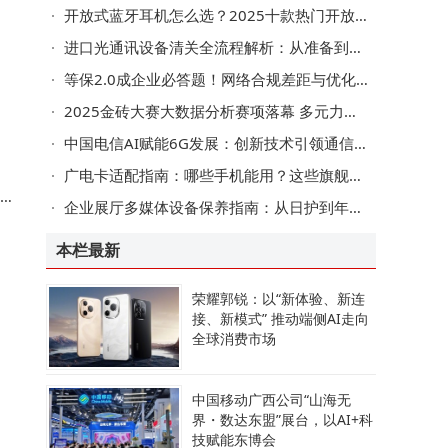
开放式蓝牙耳机怎么选？2025十款热门开放式耳机深度测评来助力
进口光通讯设备清关全流程解析：从准备到放行的实用指南
等保2.0成企业必答题！网络合规差距与优化路径全解析
，
2025金砖大赛大数据分析赛项落幕 多元力量共促数智化人才培养新篇章
中国电信AI赋能6G发展：创新技术引领通信变革，拓展产业融合新路径
广电卡适配指南：哪些手机能用？这些旗舰机型可能不兼容！
A
企业展厅多媒体设备保养指南：从日护到年检的分层维护策略
本栏最新
荣耀郭锐：以“新体验、新连
换
接、新模式” 推动端侧AI走向
全球消费市场
中国移动广西公司“山海无
，
界・数达东盟”展台，以AI+科
技赋能东博会