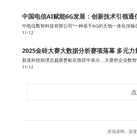
中国电信AI赋能6G发展：创新技术引领
中电信数智科技有限公司“一种基于6G的天地一体化传
11-12
面网络协同通信、频谱资源共享、高效信号传输等多个核
2025金砖大赛大数据分析赛项落幕 多元
新道科技助理总裁唐梦彬在致辞中表示，大赛把企业数智
11-12
行业和企业对人员技能的最新标准，让师生深入了解当前
点
发现者网 - 深