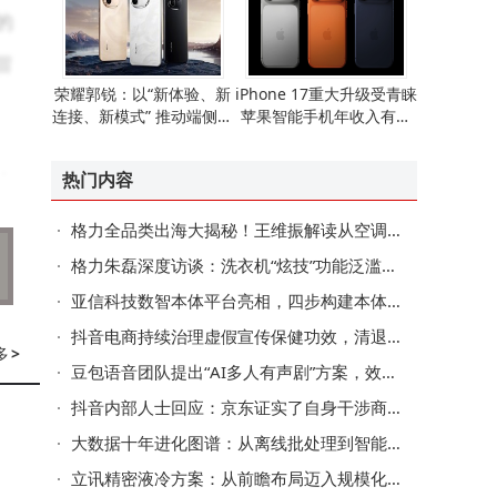
的
冒
荣耀郭锐：以“新体验、新
iPhone 17重大升级受青睐
连接、新模式” 推动端侧AI
苹果智能手机年收入有望
走向全球消费市场
重现增长态势
，
热门内容
玩
格力全品类出海大揭秘！王维振解读从空调出口到全球化的跨越
格力朱磊深度访谈：洗衣机“炫技”功能泛滥，如何聚焦用户真实需求？
亚信科技数智本体平台亮相，四步构建本体赋能多领域AI业务创新
抖音电商持续治理虚假宣传保健功效，清退违规达人4.3万名，违规商家793家
多
>
豆包语音团队提出“AI多人有声剧”方案，效果媲美真人配音+后期
抖音内部人士回应：京东证实了自身干涉商家在其他平台的经营权
大数据十年进化图谱：从离线批处理到智能决策的跃迁之路
立讯精密液冷方案：从前瞻布局迈入规模化商用新阶段