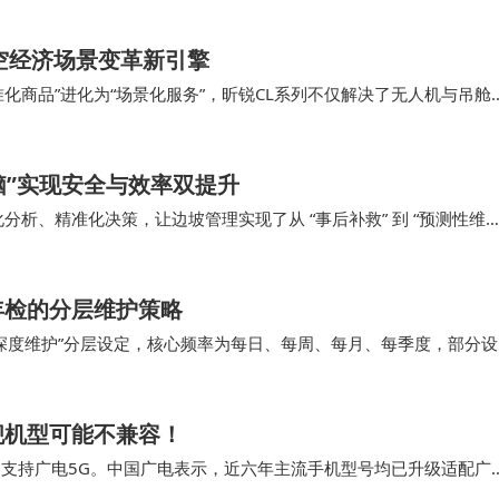
空经济场景变革新引擎
化商品”进化为“场景化服务”，昕锐CL系列不仅解决了无人机与吊舱
技术突破的价值，不在于参数的堆砌，而在于…
脑”实现安全与效率双提升
能化分析、精准化决策，让边坡管理实现了从 “事后补救” 到 “预测性维护
衡难题，更重塑了制造业…
年检的分层维护策略
深度维护”分层设定，核心频率为每日、每周、每月、每季度，部分设
显示、音响、互动响应）是否正常。 请专业人…
舰机型可能不兼容！
案支持广电5G。中国广电表示，近六年主流手机型号均已升级适配广
 判断你的手机是否适配广电卡，不仅…