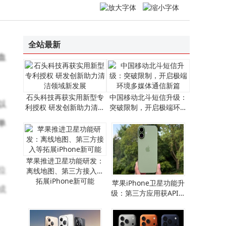
企业禁用无线网卡攻略：三种方法详解，第二种助企业高效管控风险
全站最新
血
石头科技再获实用新型专
中国移动北斗短信升级：
以
利授权 研发创新助力清洁
突破限制，开启极端环境
领域新发展
多媒体通信新篇
单
苹果推进卫星功能研发：
位
离线地图、第三方接入等
拓展iPhone新可能
​苹果iPhone卫星功能升
成
级：第三方应用获API支
持，离线地图畅行无阻​