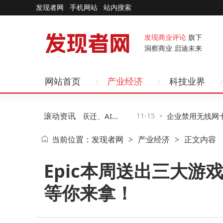
发现者网
手机网站
站内搜索
发现商业评论
旗下
洞察商业 启迪未来
网站首页
产业经济
科技业界
滚动资讯
科技新图景：智能硬件跃迁、AI赋
11-15
企业禁用无线网卡
当前位置：
发现者网
产业经济
正文内容
>
>
无感化变革
二种助企业高效管
Epic本周送出三大游
等你来拿！