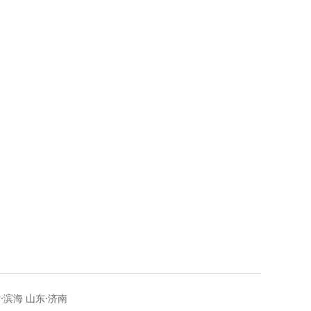
地
现
·滨海 山东·济南