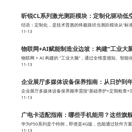
昕锐CL系列激光测距模块：定制化驱动低
结语：定制化，是技术普惠的终极路径当测距模块从“标准
11-13
的“精准降本”难题，更重新定义了技术与需求的关系：
物联网+AI赋能制造业边坡：构建“工业大
物联网 + AI 构建的 “工业大脑”，通过全维度感知、智
11-13
的根本性转变，不仅破解了安全与效率、投入与效益的平
企业展厅多媒体设备保养指南：从日护到
企业展厅多媒体设备保养频率需按“基础养护+定期检查+
11-13
备需年度专业维保。检查设备开机状态，测试核心功能（
广电卡适配指南：哪些手机能用？这些旗
华为P50系列是个特例，即便是4G版，也能通过软件方
11-13
网络，98%以上的新入网5G手机支持700MHz频段。