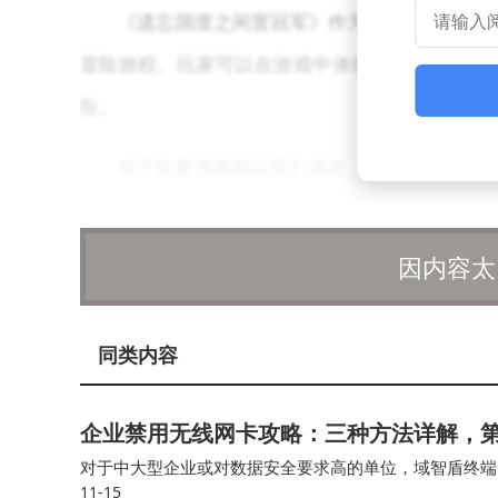
《遗忘国度之闲置冠军》作为一款战略管理游
冒险旅程。玩家可以在游戏中体验到策略与管理
险。
对于热爱游戏的玩家们来说，Epic的这一
还是钟情于策略管理的游戏爱好者，都能在这些游
家对街机时代的美好回忆，让人仿佛回到了那个充
因内容太
同类内容
企业禁用无线网卡攻略：三种方法详解，
对于中大型企业或对数据安全要求高的单位，域智盾终端
11-15
案。在Windows专业版或企业环境中，IT人员可以用系统自带