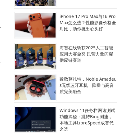
iPhone 17 Pro Max与16 Pro
Max怎么选？性能影像价格全
提
对比，助你挑出心头好
海智在线斩获2025人工智能
应用大赛金奖 民营力量闪耀
供应链赛道
创
了
致敬莫扎特，Noble Amadeu
s无线蓝牙耳机：降噪与高音
质完美融合
新
Windows 11任务栏网速测试
功能揭秘：跳转Bing测速，
本地工具LibreSpeed成替代
之选
A