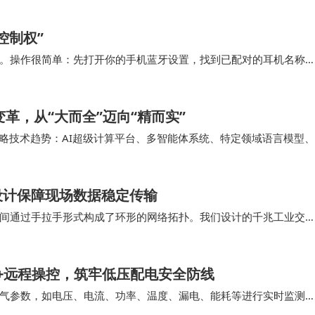
控制权”
。操作很简单：先打开你的手机蓝牙设置，找到已配对的耳机名称
表中找到你的耳机并重新点击连接即可。这个操作…
导变革，从“大而全”迈向“精而实”
十大战略技术趋势：AI超级计算平台、多智能体系统、特定领域语言模型、
置式主动网络安全、数字溯源，以及…
设计保障现场数据稳定传输
间通过手拉手形式构成了环形的网络拓扑。我们设计的千兆工业交
有差别，将网线水晶头能够有力的支撑保护住。 …
监测+远程操控，筑牢低压配电安全防线
气参数，如电压、电流、功率、温度、漏电、能耗等进行实时监测
障定位等功能。ASCB3-80m 系列智能…