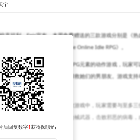
天宇
的惊喜福利。Epic宣布，本周免费赠送的三款游戏分别是《热
将送出《Firestone Online Idle RPG》。
，《热血少女》是一款融入了RPG元素的动作游戏，玩家可
横行的河之城街头展开冒险，解救她们的男朋友。游戏支持
敬的肉鸽联机射击游戏。在这款游戏中，玩家需要与至多三
找隐藏的宝箱，并运用丰富的枪械武器，击败邪恶的病毒，
号后回复数字
1
获得阅读码
机情怀的一次深情回顾。