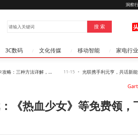
洞察
3C数码
文化传媒
移动智能
家电行
攻略：三种方法详解，第
11-15
光联携手利元亨，共话新能源
控风险
络新路径与新机遇
戏：《热血少女》等免费领，下周