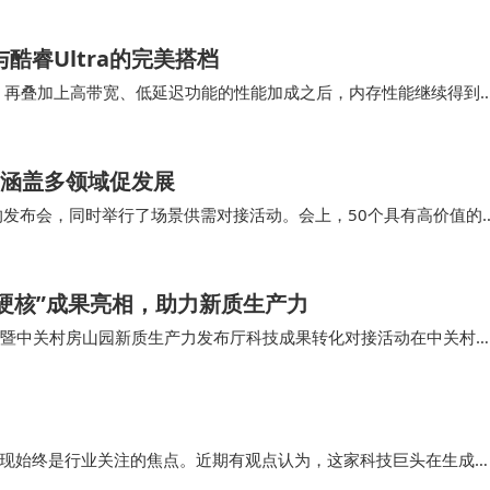
酷睿Ultra的完美搭档
能够顺利开启，再叠加上高带宽、低延迟功能的性能加成之后，内存性能继续得到
组主板无法调整CP…
 涵盖多领域促发展
的发布会，同时举行了场景供需对接活动。会上，50个具有高价值的
务、城市管理、智能建造、文化旅游、时尚消费等多个领域，展现
硬核”成果亮相，助力新质生产力
接会暨中关村房山园新质生产力发布厅科技成果转化对接活动在中关村
感知超宽带收发芯片等一批来自北京理工大学、…
表现始终是行业关注的焦点。近期有观点认为，这家科技巨头在生成式
隐私保护与技术创新之间走出一条独特的道路。