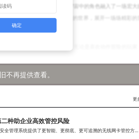
戏，将“龙与地下城”系列多元宇宙中的角色融入了一场宏大
的乐趣，与角色们一同探索未知的世界，展开一场场精彩的
确定
波福利无疑是一次不容错过的盛宴。无论是喜欢动作冒险的玩家
戏中找到属于自己的乐趣。而《酷玩乱斗》更是唤起了许多
满欢声笑语的街机厅。
旧不再提供查看。
更
第二种助企业高效管控风险
安全管理系统提供了更智能、更彻底、更可追溯的无线网卡管控方
的组策略（Group Policy…