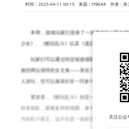
时间：2025-04-11 00:15
来源：ITBEAR
作者：朱
本周，游戏玩家们迎来了一波来自Epic平台
少女》、《酷玩乱斗》以及《遗忘国度之闲置冠军》，而下周则
玩家们可以通过特定链接领取这些游戏。其中
操控两位强悍的女主角——美佐子和京子，在罪恶
人游玩，也可以邀请好友一同参与，共同挑战。
紧接着，《酷玩乱斗》则是一款向街机文化致
好友组队，探索多样的地图，参与各种小游戏，寻
关注公众
为街机小霸王。这不仅是一场射击盛宴，更是对街