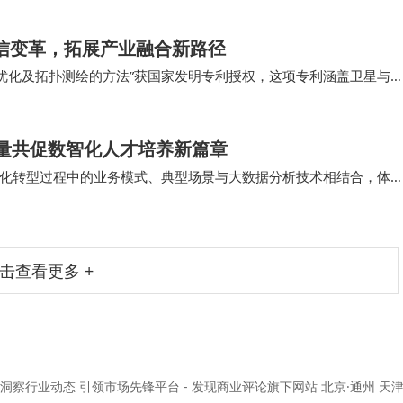
通信变革，拓展产业融合新路径
输优化及拓扑测绘的方法”获国家发明专利授权，这项专利涵盖卫星与
心技术领域，为6G的落地应用铺设了一条“高…
力量共促数智化人才培养新篇章
化转型过程中的业务模式、典型场景与大数据分析技术相结合，体
数智化企业的运营和管理模式，提升大数据分析的理…
击查看更多 +
度洞察行业动态 引领市场先锋平台 - 发现商业评论旗下网站 北京·通州 天津