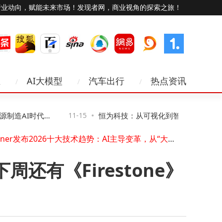
行业动向，赋能未来市场！发现者网，商业视角的探索之旅！
业
AI大模型
汽车出行
热点资讯
昕锐CL系列激光测距模块：定制化驱动低空经济场景变革新引擎
企业禁用无线网卡攻略：三种方法详解，第二种助企业高效管控风险
蓝牙耳机被他人连接别慌！三招轻松夺回“控制权”
制造AI时代网
11-15
恒为科技：从可视化到智算，让复杂算力
Gartner发布2026十大技术趋势：AI主导变革，从“大而全”迈向“精而实”
工业通信新选择：环网交换机如何以冗余设计保障现场数据稳定传输
得见、管得住”
安科瑞ASCB3-80m智能微断：全参量监测+远程操控，筑牢低压配电安全防线
技嘉B860M冰雕主板深度评测：千元价位与酷睿Ultra的完美搭档
还有《Firestone》
杭州上城第三批50个“人工智能+”场景发布 涵盖多领域促发展
中关村房山园科技对接会：昆虫机器人等“硬核”成果亮相，助力新质生产力
谷歌AI新动作与苹果不谋而合
昕锐CL系列激光测距模块：定制化驱动低空经济场景变革新引擎