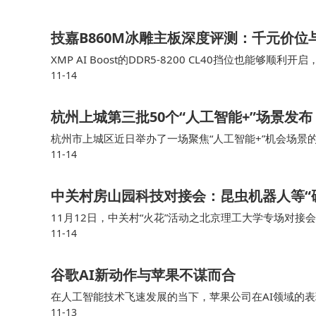
技嘉B860M冰雕主板深度评测：千元价位与
XMP AI Boost的DDR5-8200 CL40挡位也
11-14
升，但写入性能基本上是到顶了，主要是受限于B860芯片
杭州上城第三批50个“人工智能+”场景发布
杭州市上城区近日举办了一场聚焦“人工智能+”机会场景
11-14
新应用场景集中亮相，覆盖社会治理、金融服务、民生服
人工智能技术在城市发展中的深度融合与创新应用。
中关村房山园科技对接会：昆虫机器人等“
11月12日，中关村“火花”活动之北京理工大学专场对
11-14
兴产业前沿技术研究院举行，极限搜救昆虫机器人、通信
谷歌AI新动作与苹果不谋而合
在人工智能技术飞速发展的当下，苹果公司在AI领域的
11-13
I浪潮中显得步伐迟缓，但深入分析后会发现，苹果正在