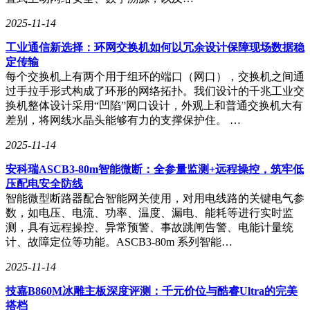
2025-11-14
工业通信新选择：环网交换机如何以冗余设计保障现场数据稳
定传输
每个交换机上有两个用于组环的端口（网口），交换机之间通
过手拉手形式构成了环形的网络拓扑。我们设计的千兆工业交
换机整体设计采用“凹陷”网口设计，外观上和普通交换机大有
差别，将网线水晶头能够有力的支撑保护住。 …
2025-11-14
安科瑞ASCB3-80m智能微断：全参量监测+远程操控，筑牢低
压配电安全防线
智能微型断路器配合智能网关使用，对用电线路的关键电气参
数，如电压、电流、功率、温度、漏电、能耗等进行实时监
测，具有远程操控、异常预警、事故跳闸告警、电能计量统
计、故障定位等功能。ASCB3-80m 系列智能…
2025-11-14
技嘉B860M冰雕主板深度评测：千元价位与酷睿Ultra的完美
搭档