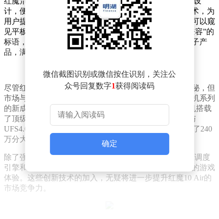
红魔氘锋能量块 mini 充电器采用了标志性的可折叠插脚设
计，便于携带与收纳，同时支持高达65W的快速充电技术，为
用户提供了极大的便利。从官方发布的预热海报中，还可以窥
见平板、手机和手表等多种设备，结合海报上“多设备兼容”的
标语，预示着这款充电器将能够适配多种不同品牌的电子产
品，满足用户的多元化需求。
微信截图识别或微信按住识别，关注公
众号回复数字
1
获得阅读码
尽管红魔官方目前对这款新品的详细参数和特性保持神秘，但
市场与消费者对此已充满期待。与此同时，红魔游戏手机系列
的新成员——红魔10 Air，也已正式登场亮相。这款新机搭载
了顶级的骁龙8 Gen3处理器，并配备了LPDDR5X内存与
UFS4.0闪存，性能表现极为出色，安兔兔跑分更是突破了240
万分大关，达到了2416012分。
确定
除了强大的硬件配置，红魔10 Air还引入了CUBE性能AI调度
引擎和定海神帧技术，旨在为用户提供更加流畅、稳定的游戏
体验。这些创新技术的加入，无疑将进一步提升红魔10 Air的
市场竞争力。