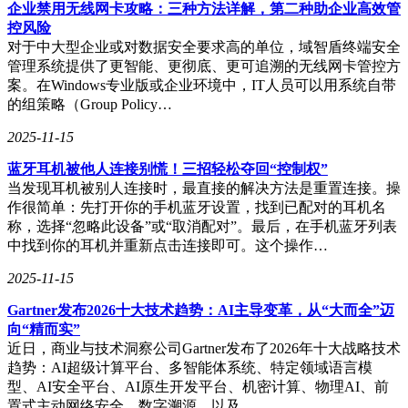
随着红魔氘锋能量块 mini 充电器的即将上市，以及红魔10 Air
企业禁用无线网卡攻略：三种方法详解，第二种助企业高效管
手机的正式发布，红魔游戏手机系列再次展现了其在性能与设
控风险
计上的双重优势。未来，红魔将继续致力于为消费者带来更多
对于中大型企业或对数据安全要求高的单位，域智盾终端安全
创新、实用的产品，满足用户不断升级的需求。
管理系统提供了更智能、更彻底、更可追溯的无线网卡管控方
案。在Windows专业版或企业环境中，IT人员可以用系统自带
的组策略（Group Policy…
2025-11-15
蓝牙耳机被他人连接别慌！三招轻松夺回“控制权”
当发现耳机被别人连接时，最直接的解决方法是重置连接。操
作很简单：先打开你的手机蓝牙设置，找到已配对的耳机名
称，选择“忽略此设备”或“取消配对”。最后，在手机蓝牙列表
中找到你的耳机并重新点击连接即可。这个操作…
2025-11-15
Gartner发布2026十大技术趋势：AI主导变革，从“大而全”迈
向“精而实”
近日，商业与技术洞察公司Gartner发布了2026年十大战略技术
趋势：AI超级计算平台、多智能体系统、特定领域语言模
型、AI安全平台、AI原生开发平台、机密计算、物理AI、前
置式主动网络安全、数字溯源，以及…