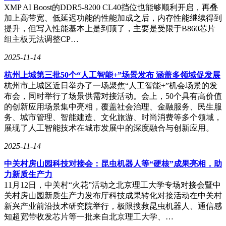
XMP AI Boost的DDR5-8200 CL40挡位也能够顺利开启，再叠
加上高带宽、低延迟功能的性能加成之后，内存性能继续得到
提升，但写入性能基本上是到顶了，主要是受限于B860芯片
组主板无法调整CP…
2025-11-14
杭州上城第三批50个“人工智能+”场景发布 涵盖多领域促发展
杭州市上城区近日举办了一场聚焦“人工智能+”机会场景的发
布会，同时举行了场景供需对接活动。会上，50个具有高价值
的创新应用场景集中亮相，覆盖社会治理、金融服务、民生服
务、城市管理、智能建造、文化旅游、时尚消费等多个领域，
展现了人工智能技术在城市发展中的深度融合与创新应用。
2025-11-14
中关村房山园科技对接会：昆虫机器人等“硬核”成果亮相，助
力新质生产力
11月12日，中关村“火花”活动之北京理工大学专场对接会暨中
关村房山园新质生产力发布厅科技成果转化对接活动在中关村
新兴产业前沿技术研究院举行，极限搜救昆虫机器人、通信感
知超宽带收发芯片等一批来自北京理工大学、…