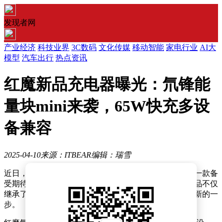
发现者网
产业经济
科技业界
3C数码
文化传媒
移动智能
家电行业
AI大
模型
汽车出行
热点资讯
红魔新品充电器曝光：氘锋能
量块mini来袭，65W快充多设
备兼容
2025-04-10
来源：ITBEAR
编辑：瑞雪
近日，红魔游戏手机通过其官方社交媒体平台，揭晓了一款备
受期待的充电器新品——红魔氘锋能量块 mini。这款新品不仅
继承了红魔家族一贯的设计美学，更在实用性上迈出了新的一
步。